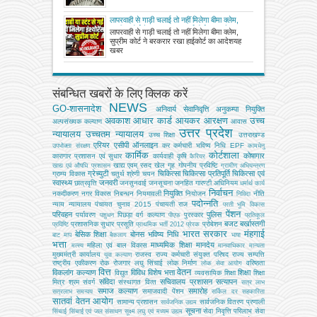
लापरवाही से गाड़ी चलाई तो नहीं मिलेगा बीमा क्लेम,
सुप्रीम कोर्ट ने बरकरार रखा हाईकोर्ट का आदेश
लापरवाही से गाड़ी चलाई तो नहीं मिलेगा बीमा क्लेम,
सुप्रीम कोर्ट ने बरकरार रखा हाईकोर्ट का आदेशयह
खबर
संबन्धित खबरों के लिए क्लिक करें
NEWS
GO-शासनादेश
अनिवार्य सेवानिवृत्ति
अनुकम्पा नियुक्ति
अवकाश
आधार कार्ड
आयकर
आरक्षण
उच्च
अल्‍पसंख्‍यक कल्‍याण
आवास
उत्तर प्रदेश
न्यायालय
उच्चतम न्यायालय
उच्‍च शिक्षा
उत्तराखण्ड
एरियर
एसीपी
ऑनलाइन
कर
कर्मचारी भविष्य निधि EPF
उपभोक्‍ता संरक्षण
कामधेनु
कार्मिक
कोर्टशाला
कोषागार
कारागार प्रशासन एवं सुधार
कार्यवाही
कृषि
कैरियर
खाद्य एवम् रसद
खेल
गृह
गोपनीय प्रविष्टि
खाद्य एवं औषधि प्रशासन
ग्रामीण अभियन्‍त्रण
ग्रेच्युटी
चिकित्सा
चिकित्सा प्रतिपूर्ति
चिकित्‍सा एवं
ग्राम्य विकास
चतुर्थ श्रेणी
चयन
स्वास्थ्य
जनवरी
छात्रवृत्ति
जनसुनवाई
जनसूचना
जनहित गारण्टी अधिनियम
धर्मार्थ कार्य
निर्वाचन
नियुक्ति
नकदीकरण
नगर विकास
निबन्‍धन
नियमावली
नियोजन
नीति
निविदा
पदोन्नति
न्याय
न्यायालय
पंचायत चुनाव 2015
पंचायती राज
परती भूमि विकास
पेंशन
परिवहन
पुलिस
पर्यावरण
पिछड़ा वर्ग कल्‍याण
पुरस्कार
पशुधन
पीएफ
प्रतिकूल
बजट
बर्खास्तगी
प्रशासनिक सुधार
प्रसूति
प्रोबेशन
प्रविष्टि
प्राथमिक भर्ती 2012
प्रेरक
भारत सरकार
मंहगाई
बेसिक शिक्षा
बोनस
भविष्य निधि
बाट माप
बैकलाग
भाषा
भत्ता
माध्यमिक शिक्षा
मानदेय
महिला एवं बाल विकास
मत्‍स्‍य
मानवाधिकार
मान्यता
मुख्‍यमंत्री कार्यालय
राजस्व
राज्य कर्मचारी संयुक्त परिषद
राज्य सम्पत्ति
युवा कल्याण
राष्ट्रीय एकीकरण
रोक
रोजगार
लघु सिंचाई
लोक निर्माण
वरिष्ठता
लोक सेवा आयोग
वित्त
वेतन
विकलांग कल्याण
विविध
विशेष भत्ता
शिक्षा
विद्युत
व्‍यवसायिक शिक्षा
शिक्षा
संविदा
सचिवालय प्रशासन
सत्यापन
मित्र
श्रम
संवर्ग
संस्‍थागत वित्‍त
सत्र लाभ
समाज कल्याण
समारोह
समाजवादी पेंशन
सत्रलाभ
समन्वय
सर्किल दर
सहकारिता
सातवां वेतन आयोग
सामान्य प्रशासन
सार्वजनिक वितरण प्रणाली
सार्वजनिक उद्यम
सूचना
सेवा निवृत्ति परिलाभ
सेवा
सिंचाई
सिंचाई एवं जल संसाधन
सूक्ष्म लघु एवं मध्यम उद्यम