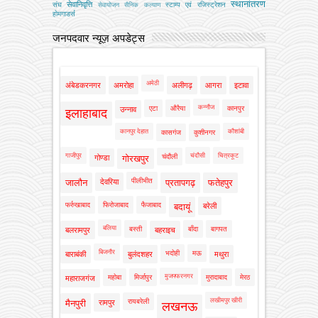
स्थानांतरण
सेवानिवृत्ति
संघ
स्टाम्प एवं रजिस्ट्रेशन
सेवायोजन
सैनिक कल्‍याण
होमगाडर्स
जनपदवार न्यूज़ अपडेट्स
अमेठी
अंबेडकरनगर
अमरोहा
अलीगढ़
आगरा
इटावा
कन्नौज
एटा
औरैया
कानपुर
उन्नाव
इलाहाबाद
कानपुर देहात
कौशांबी
कासगंज
कुशीनगर
गाजीपुर
चंदौसी
चित्रकूट
चंदौली
गोण्डा
गोरखपुर
पीलीभीत
जालौन
देवरिया
प्रतापगढ़
फतेहपुर
फर्रुखाबाद
फिरोजाबाद
फैजाबाद
बदायूं
बरेली
बलिया
बस्ती
बाँदा
बागपत
बलरामपुर
बहराइच
बिजनौर
भदोही
मऊ
बाराबंकी
बुलंदशहर
मथुरा
मुजफ्फरनगर
महोबा
मिर्जापुर
मुरादाबाद
मेरठ
महाराजगंज
लखीमपुर खीरी
रायबरेली
मैनपुरी
रामपुर
लखनऊ