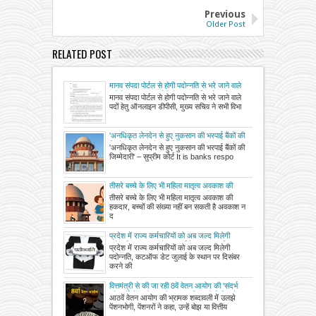
Previous
Older Post
RELATED POST
मानव संपदा पोर्टल से होगी पदोन्नति से भरे जाने वाले
पदों हेतु ऑनलाइन डीपीसी, मुख्य सचिव ने सभी
मानव संपदा पोर्टल से होगी पदोन्नति से भरे जाने वाले
विभागों के सचिव को दिए निर्देश
पदों हेतु ऑनलाइन डीपीसी, मुख्य सचिव ने सभी विभा
'अनधिकृत लेनदेन से हुए नुकसान की भरपाई बैंकों की
जिम्मेदारी' – सुप्रीम कोर्ट
'अनधिकृत लेनदेन से हुए नुकसान की भरपाई बैंकों की
जिम्मेदारी' – सुप्रीम कोर्ट It is banks respo
तीसरे बच्चे के लिए भी महिला मातृत्व अवकाश की
हकदार, बच्चों की संख्या नहीं बन सकती है अवकाश न
तीसरे बच्चे के लिए भी महिला मातृत्व अवकाश की
देने की वजह, सुप्रीम कोर्ट का महत्वपूर्ण फैसला
हकदार, बच्चों की संख्या नहीं बन सकती है अवकाश न
द
प्रदेश में राज्य कर्मचारियों को अब जल्द मिलेगी
पदोन्नति, कटऑफ डेट जुलाई के स्थान पर दिसंबर
प्रदेश में राज्य कर्मचारियों को अब जल्द मिलेगी
करने की तैयारी
पदोन्नति, कटऑफ डेट जुलाई के स्थान पर दिसंबर
करने की
वित्तमंत्री से की जा रही 8वें वेतन आयोग की 'संदर्भ
की शर्तों' में संशोधन की मांग, जानिए क्यों चिंतित हैं
आठवें वेतन आयोग की भ्रामक शब्दावली में उलझे
कर्मचारी?
पेंशनभोगी, पेंशनरों ने कहा, उन्हें बोझ या वित्तीय