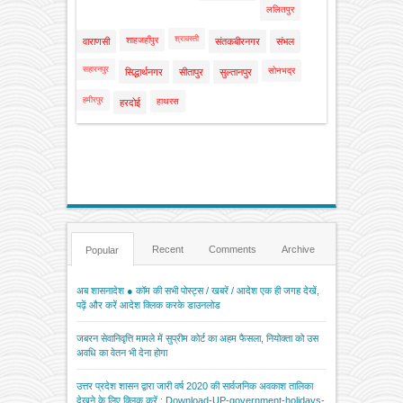
ललितपुर
श्रावस्ती
शाहजहाँपुर
वाराणसी
संतकबीरनगर
संभल
सहारनपुर
सोनभद्र
सिद्धार्थनगर
सीतापुर
सुल्तानपुर
हमीरपुर
हाथरस
हरदोई
Recent
Comments
Archive
Popular
अब शासनादेश ● कॉम की सभी पोस्ट्स / खबरें / आदेश एक ही जगह देखें,
पढ़ें और करें आदेश क्लिक करके डाउनलोड
जबरन सेवानिवृत्ति मामले में सुप्रीम कोर्ट का अहम फैसला, नियोक्ता को उस
अवधि का वेतन भी देना होगा
उत्तर प्रदेश शासन द्वारा जारी वर्ष 2020 की सार्वजनिक अवकाश तालिका
देखने के लिए क्लिक करें : Download-UP-government-holidays-