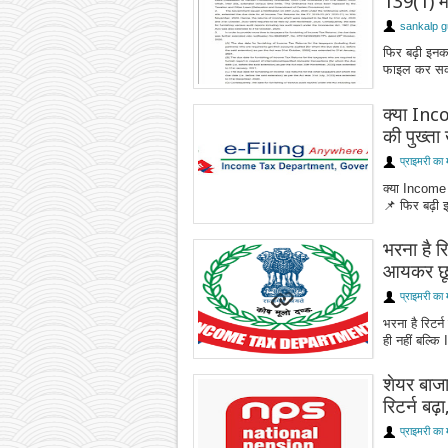
139(1) म
sankalp g
फिर बढ़ी इनकम
फाइल कर सकते 
क्या Inc
की पुख्ता
प्राइमरी का 
क्या Income
📌 फिर बढ़ी इ
भरना है र
आयकर छ
प्राइमरी का 
भरना है रिटर
ही नहीं बल्क
शेयर बाजा
रिटर्न बढ़ा,
प्राइमरी का 