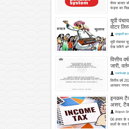
शेयर बाजार की
फंड्स का पिछले
यूपी पंचा
वोटर लिस्
प्राइमरी का 
यूपी पंचायत च
देख सकेंगे अग
वित्तीय व
जारी, वर्
sankalp g
वित्तीय वर्ष 
आयकर गणना हे
इनकम टैक
असर, टैक्
Brijesh S
06 हजार के 
वालों के पास 