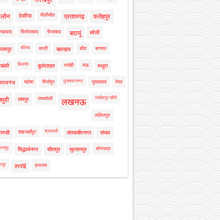
पीलीभीत
ालौन
देवरिया
प्रतापगढ़
फतेहपुर
रुखाबाद
फिरोजाबाद
फैजाबाद
बदायूं
बरेली
बलिया
बस्ती
बाँदा
बागपत
रामपुर
बहराइच
बिजनौर
भदोही
मऊ
ाबंकी
बुलंदशहर
मथुरा
मुजफ्फरनगर
महोबा
मिर्जापुर
मुरादाबाद
मेरठ
ाराजगंज
लखीमपुर खीरी
रायबरेली
नपुरी
रामपुर
लखनऊ
ललितपुर
श्रावस्ती
शाहजहाँपुर
राणसी
संतकबीरनगर
संभल
रनपुर
सोनभद्र
सिद्धार्थनगर
सीतापुर
सुल्तानपुर
रपुर
हाथरस
हरदोई