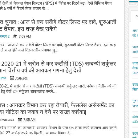
 तेजी से नेशनल पेंशन सिस्टम (NPS) में निवेश पर रिटर्न बढ़ा, देखें विभिन्न पेंशन
 5 वर्षों में रिटर्न शेयर बाजार के...
P
यत चुनाव : आज से कर सकेंगे वोटर लिस्ट पर दावे, शुरुआती
ट तैयार, इस तरह देख सकेंगे
अब श
पढ़ें
मास्टर 2
7:09 AM
ुनाव : आज से कर सकेंगे वोटर लिस्ट पर दावे, शुरुआती वोटर लिस्ट तैयार, इस तरह
जबरन
ले साल होने वाले त्रि-स्तरीय पंचायत चु...
अवधि
र्ष 2020-21 में स्रोत से कर कटौती (TDS) सम्बन्धी सर्कुलर
उत्त
देख
तमान वित्तीय वर्ष की आयकर गणना हेतु देखें
202
upta
7:46 AM
उत्त
2020-21 में स्रोत से कर कटौती (TDS) सम्बन्धी सर्कुलर जारी, वर्तमान वित्तीय वर्ष की
क्ल
तु देखें 👉 सर्कुलर डाउनलोड करने...
गुरु
्स : आयकर विभाग कर रहा तैयारी, फेसलेस असेसमेंट का
जगह
स नोटिस का जवाब न देने पर सख्त कार्रवाई
कोरो
hrivastava
7:05 AM
कॉले
करीब मामलों की जानकारी आयकर विभाग के पास 05 लाख रुपये सालाना आय बताने
मिले 27 करोड़ रुपये नई दिल्ली : आयकर विभाग दे...
उ0प्