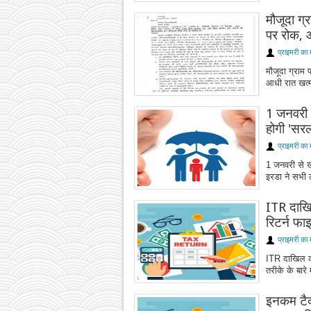
मौजूदा ग्
पर रोक, 
प्राइमरी का 
मौजूदा ग्राम
आधी रात खत्म
1 जनवरी स
होगी 'सर
प्राइमरी का 
1 जनवरी से खत
इरडा ने सभी ल
ITR दाखि
रिटर्न फा
प्राइमरी का 
ITR दाखिल कर
तरीके के बारे
इनकम टैक