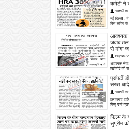
कमेटी ने
प्राइमरी का 
नई दिल्ली : म
वित्त सचिव के 
आवश्यक से
जवाब तलब
से मांगा 
Brijesh S
आवश्यक सेवाओ
हाईकोर्ट की 
प्रॉपर्टी 
सख्त आद
प्राइमरी का 
इलाहाबाद हाईक
किंतु उन्हें प
फिल्म के 
सुप्रीम को