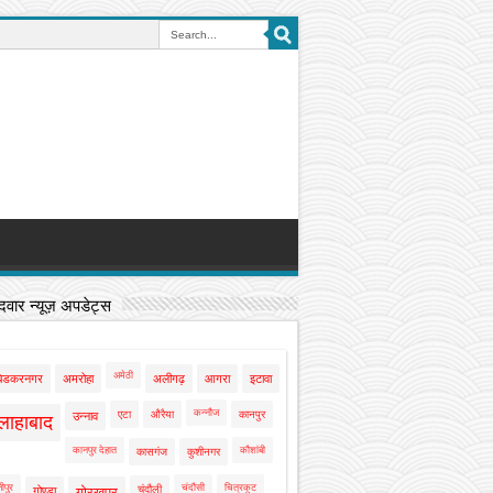
वार न्यूज़ अपडेट्स
अमेठी
बेडकरनगर
अमरोहा
अलीगढ़
आगरा
इटावा
कन्नौज
एटा
औरैया
कानपुर
उन्नाव
लाहाबाद
कानपुर देहात
कौशांबी
कासगंज
कुशीनगर
ीपुर
चंदौसी
चित्रकूट
चंदौली
गोण्डा
गोरखपुर