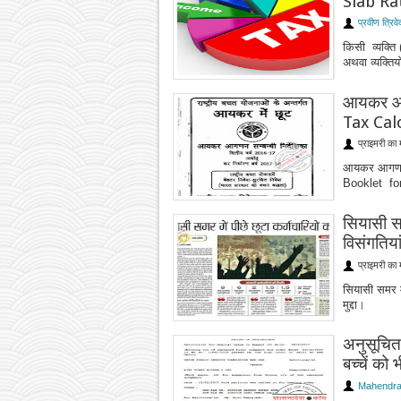
Slab Ra
प्रवीण त्रिवे
किसी व्यक्ति
अथवा व्यक्तिय
आयकर आगण
Tax Cal
प्राइमरी का 
आयकर आगणन स
Booklet for 
सियासी सम
विसंगतियां
प्राइमरी का 
सियासी समर में
मुद्दा।
अनुसूचित ज
बच्चें को 
Mahendra