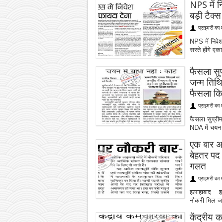
NPS में 
बड़ी टैक्
प्राइमरी का 
NPS में निवे
सस्ते होंगे ए
फैसला सुप
जन्म तिथ
फैसला किय
प्राइमरी का 
फैसला सुप्रीम
NDA में चयन
एक बार अ
बेहतर पद 
गलत
प्राइमरी का 
इलाहाबाद : इ
नौकरी मिल जा
केंद्रीय 