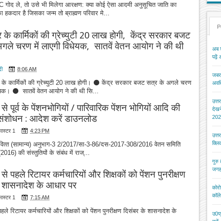
SC गोद ले, तो उसे भी मिलेगा आरक्षण: क्या कोई ऐसा आदमी अनुसूचित जाति का
ा हकदार है जिसका जन्म तो ब्राह्मण परिवार मे...
P
त्र के कार्मिकों की ग्रेच्युटी 20 लाख होगी, केंद्र सरकार बजट
अगले चरण में लाएगी विधेयक, सातवें वेतन आयोग ने की थी
अब श
पढ़ें
दी
8:06 AM
जबरन
्र के कार्मिकों की ग्रेच्युटी 20 लाख होगी। ⚫ केंद्र सरकार बजट सत्र के अगले चरण
अवधि
धेयक। ⚫ सातवें वेतन आयोग ने की थी सि...
उत्त
से पूर्व के पेंशनभोगियों / पारिवारिक पेंशन भोगियों आदि की
देख
 संशोधन : आदेश करें डाउनलोड
202
मास्टर 1
4:23 PM
उत्त
क्ल
 / वित्‍त (सामान्‍य) अनुभाग-3 2/2017/सा-3-86/दस-2017-308/2016 वेतन समिति
(2016) की संस्तुतियों के संबंध में राज्...
गुरु
जगह
 से पहले रिटायर कर्मचारियों और शिक्षकों को पेंशन पुनरीक्षण
े शासनादेश के आधार पर
कोरो
कॉले
मास्टर 1
7:15 AM
पहले रिटायर कर्मचारियों और शिक्षकों को पेंशन पुनरीक्षण दिसंबर के शासनादेश के
उ0प्