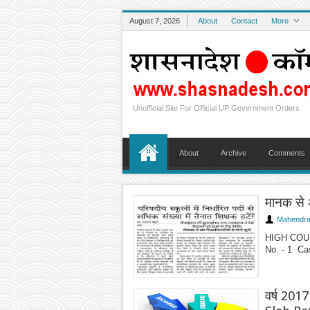
August 7, 2026
About
Contact
More
Unofficial Site For Official UP Government Orders
About
Archive
Comments
मानक से 
Mahendra
HIGH COU
No. - 1 Cas
वर्ष 2017