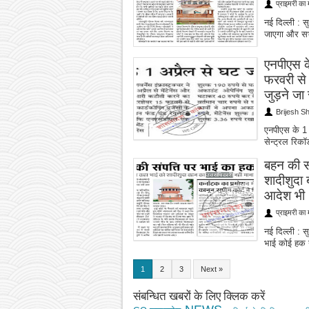
प्राइमरी का 
नई दिल्ली : स
जाएगा और सभी 
एनपीएस के
फरवरी से ए
जुड़ने जा 
Brijesh S
एनपीएस के 1 अ
सेन्ट्रल रिकॉर
बहन की सं
शादीशुदा
आदेश भी
प्राइमरी का 
नई दिल्ली : सु
भाई कोई हक न
1
2
3
Next »
संबन्धित खबरों के लिए क्लिक करें