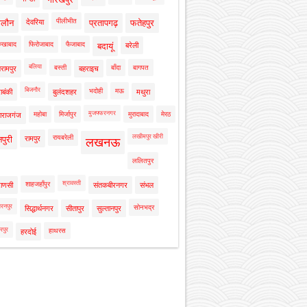
पीलीभीत
ालौन
देवरिया
प्रतापगढ़
फतेहपुर
रुखाबाद
फिरोजाबाद
फैजाबाद
बदायूं
बरेली
बलिया
बस्ती
बाँदा
बागपत
रामपुर
बहराइच
बिजनौर
भदोही
मऊ
ाबंकी
बुलंदशहर
मथुरा
मुजफ्फरनगर
महोबा
मिर्जापुर
मुरादाबाद
मेरठ
ाराजगंज
लखीमपुर खीरी
रायबरेली
नपुरी
रामपुर
लखनऊ
ललितपुर
श्रावस्ती
शाहजहाँपुर
राणसी
संतकबीरनगर
संभल
रनपुर
सोनभद्र
सिद्धार्थनगर
सीतापुर
सुल्तानपुर
रपुर
हाथरस
हरदोई