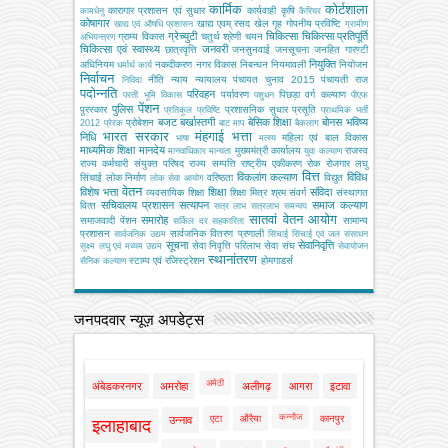
कार्मिक
कोर्टशाला
कारागार प्रशासन एवं सुधार
कार्यवाही
कृषि
कामधेनु
कैरियर
कोषागार
खाद्य एवम् रसद
खेल
गृह
गोपनीय प्रविष्टि
खाद्य एवं औषधि प्रशासन
ग्रामीण
ग्रेच्युटी
चिकित्सा
चिकित्सा प्रतिपूर्ति
ग्राम्य विकास
चतुर्थ श्रेणी
चयन
अभियन्‍त्रण
चिकित्‍सा एवं स्वास्थ्य
जनवरी
छात्रवृत्ति
जनसुनवाई
जनसूचना
जनहित गारण्टी
नियुक्ति
अधिनियम
नकदीकरण
नगर विकास
निबन्‍धन
नियमावली
नियोजन
धर्मार्थ कार्य
निर्वाचन
नीति
न्याय
न्यायालय
पंचायत चुनाव 2015
पंचायती राज
निविदा
पदोन्नति
परिवहन
पर्यावरण
पिछड़ा वर्ग कल्‍याण
परती भूमि विकास
पशुधन
पीएफ
पेंशन
पुलिस
पुरस्कार
प्रशासनिक सुधार
प्रसूति
प्रतिकूल प्रविष्टि
प्राथमिक भर्ती
बजट
बर्खास्तगी
बेसिक शिक्षा
बोनस
भविष्य
प्रोबेशन
2012
प्रेरक
बाट माप
बैकलाग
भारत सरकार
मंहगाई भत्ता
निधि
महिला एवं बाल विकास
भाषा
मत्‍स्‍य
माध्यमिक शिक्षा
मानदेय
मुख्‍यमंत्री कार्यालय
राजस्व
मानवाधिकार
मान्यता
युवा कल्याण
राज्य कर्मचारी संयुक्त परिषद
राज्य सम्पत्ति
राष्ट्रीय एकीकरण
रोक
रोजगार
लघु
वित्त
विकलांग कल्याण
विविध
सिंचाई
लोक निर्माण
वरिष्ठता
विद्युत
लोक सेवा आयोग
वेतन
विशेष भत्ता
शिक्षा
संविदा
व्‍यवसायिक शिक्षा
शिक्षा मित्र
श्रम
संवर्ग
संस्‍थागत
सचिवालय प्रशासन
सत्यापन
समाज कल्याण
वित्‍त
सत्र लाभ
सत्रलाभ
समन्वय
सातवां वेतन आयोग
समारोह
समाजवादी पेंशन
सामान्य
सर्किल दर
सहकारिता
प्रशासन
सार्वजनिक वितरण प्रणाली
सार्वजनिक उद्यम
सिंचाई
सिंचाई एवं जल संसाधन
सूचना
सेवानिवृत्ति
सेवा निवृत्ति परिलाभ
सेवा संघ
सूक्ष्म लघु एवं मध्यम उद्यम
सेवायोजन
स्थानांतरण
स्टाम्प एवं रजिस्ट्रेशन
होमगाडर्स
सैनिक कल्‍याण
जनपदवार न्यूज़ अपडेट्स
अमेठी
अंबेडकरनगर
अमरोहा
अलीगढ़
आगरा
इटावा
कन्नौज
एटा
औरैया
कानपुर
उन्नाव
इलाहाबाद