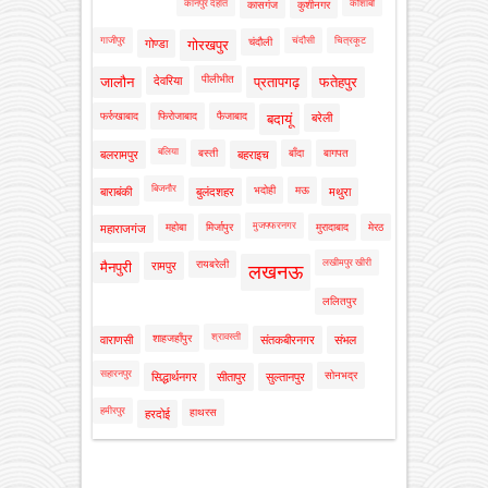
कानपुर देहात
कौशांबी
कासगंज
कुशीनगर
गाजीपुर
चंदौसी
चित्रकूट
चंदौली
गोण्डा
गोरखपुर
पीलीभीत
जालौन
देवरिया
प्रतापगढ़
फतेहपुर
फर्रुखाबाद
फिरोजाबाद
फैजाबाद
बदायूं
बरेली
बलिया
बस्ती
बाँदा
बागपत
बलरामपुर
बहराइच
बिजनौर
भदोही
मऊ
बाराबंकी
बुलंदशहर
मथुरा
मुजफ्फरनगर
महोबा
मिर्जापुर
मुरादाबाद
मेरठ
महाराजगंज
लखीमपुर खीरी
रायबरेली
मैनपुरी
रामपुर
लखनऊ
ललितपुर
श्रावस्ती
शाहजहाँपुर
वाराणसी
संतकबीरनगर
संभल
सहारनपुर
सोनभद्र
सिद्धार्थनगर
सीतापुर
सुल्तानपुर
हमीरपुर
हाथरस
हरदोई