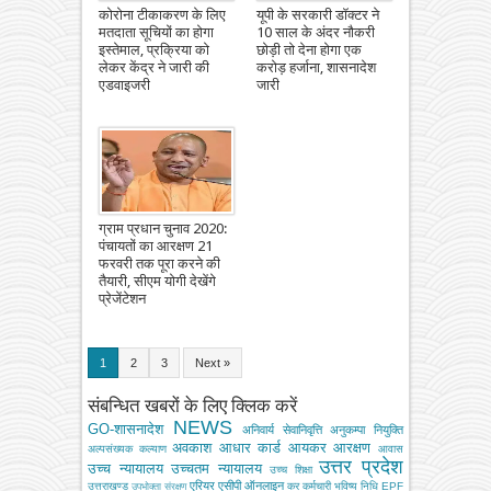
कोरोना टीकाकरण के लिए
यूपी के सरकारी डॉक्टर ने
मतदाता सूचियों का होगा
10 साल के अंदर नौकरी
इस्तेमाल, प्रक्रिया को
छोड़ी तो देना होगा एक
लेकर केंद्र ने जारी की
करोड़ हर्जाना, शासनादेश
एडवाइजरी
जारी
ग्राम प्रधान चुनाव 2020:
पंचायतों का आरक्षण 21
फरवरी तक पूरा करने की
तैयारी, सीएम योगी देखेंगे
प्रेजेंटेशन
1
2
3
Next »
संबन्धित खबरों के लिए क्लिक करें
NEWS
GO-शासनादेश
अनिवार्य सेवानिवृत्ति
अनुकम्पा नियुक्ति
अवकाश
आधार कार्ड
आयकर
आरक्षण
अल्‍पसंख्‍यक कल्‍याण
आवास
उत्तर प्रदेश
उच्च न्यायालय
उच्चतम न्यायालय
उच्‍च शिक्षा
एरियर
एसीपी
ऑनलाइन
उत्तराखण्ड
कर
कर्मचारी भविष्य निधि EPF
उपभोक्‍ता संरक्षण