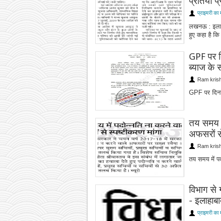
प्रतियां 
प्राइमरी का 
लखनऊ : इलाह
हुए कहा है क
GPF पर 
ब्याज के सम
Ram kris
GPF पर दिनां
तय समय म
अफसरों से
Ram kris
तय समय में प
विभाग से 
- इलाहाबा
प्राइमरी का 