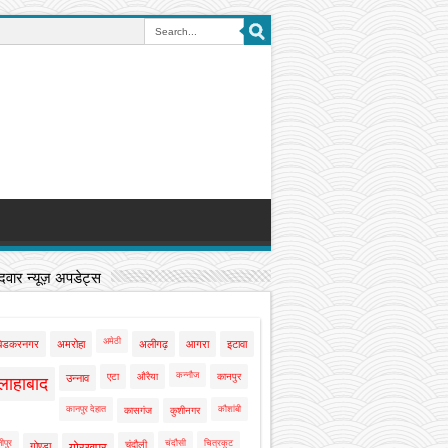
वार न्यूज़ अपडेट्स
अमेठी
बेडकरनगर
अमरोहा
अलीगढ़
आगरा
इटावा
कन्नौज
एटा
औरैया
कानपुर
उन्नाव
लाहाबाद
कानपुर देहात
कौशांबी
कासगंज
कुशीनगर
ीपुर
चंदौसी
चित्रकूट
चंदौली
गोण्डा
गोरखपुर