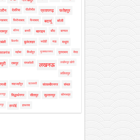
पीलीभीत
ालौन
देवरिया
प्रतापगढ़
फतेहपुर
रुखाबाद
फिरोजाबाद
फैजाबाद
बदायूं
बरेली
बलिया
बस्ती
बाँदा
बागपत
रामपुर
बहराइच
बिजनौर
भदोही
मऊ
ाबंकी
बुलंदशहर
मथुरा
मुजफ्फरनगर
महोबा
मिर्जापुर
मुरादाबाद
मेरठ
ाराजगंज
लखीमपुर खीरी
रायबरेली
नपुरी
रामपुर
लखनऊ
ललितपुर
श्रावस्ती
शाहजहाँपुर
राणसी
संतकबीरनगर
संभल
रनपुर
सोनभद्र
सिद्धार्थनगर
सीतापुर
सुल्तानपुर
रपुर
हाथरस
हरदोई