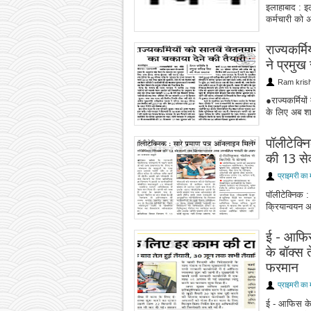
इलाहाबाद : इ
कर्मचारी को 
राज्यकर्म
ने प्रमुख
Ram kris
●राज्यकर्मियो
के लिए अब शा
पॉलीटेक्न
की 13 से
प्राइमरी का 
पॉलीटेक्निक :
क्रियान्वयन 
ई - आफिस
के बॉक्स 
फरमान
प्राइमरी का 
ई - आफिस के 