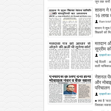
जून तक सभी त
शासन ने श
16 लाख कर
Ram kris
शासन ने शुरू 
शिक्षकों को म
मतदान और 
सुप्रीम को
प्राइमरी का 
नई दिल्ली : आ
वाली याचिकाओं
नेशनल पें
और मोबाइल
परिचालन 
प्राइमरी का 
■ क्या है ‘फ
जिसका मकसद अ