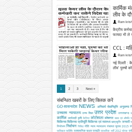
कार्मिक म
लीव के दौ
Ram kris
केंद्रीय कर्
फायदा भी ले स
CCL : महि
Ram kris
नई दिल्ली : क
लीव’ पुरुषों 
1
2
3
Next »
संबन्धित खबरों के लिए क्लिक करें
NEWS
GO-शासनादेश
अनिवार्य सेवानिवृत्ति
अनुकम्पा नि
उत्तर प्रदेश
उच्चतम न्यायालय
उच्‍च शिक्षा
उत्तराखण्ड
उ
कार्मिक
कोर्टशाला
कोषागार
कार्यवाही
कृषि
कैरियर
खाद्य एवं औषधि प
चिकित्सा
चिकित्सा प्रतिपूर्ति
चिकित्‍सा एवं स्वास्थ्य
जनवरी
छात्रवृत्ति
ज
निर्वाचन
नियोजन
नीति
न्याय
न्यायालय
पंचायत चुनाव 2015
प
निविदा
प्रशासनिक सुधार
प्रसूति
प्र
प्रतिकूल प्रविष्टि
प्राथमिक भर्ती 2012
प्रेरक