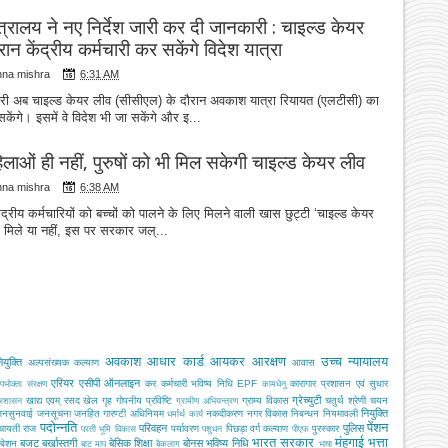
ंत्रालय ने नए निर्देश जारी कर दी जानकारी : चाइल्ड केयर
रान केंद्रीय कर्मचारी कर सकेंगे विदेश यात्रा
hna mishra
6:31 AM
मचारी अब चाइल्ड केयर लीव (सीसीएल) के दौरान अवकाश यात्रा रियायत (एलटीसी) का
केंगे। इसमें वे विदेश भी जा सकेंगे और इ...
लाओं ही नहीं, पुरुषों को भी मिल सकेगी चाइल्ड केयर लीव
hna mishra
6:38 AM
ेंद्रीय कर्मचारियों को बच्चों को पालने के लिए मिलने वाली खास छुट्टी ‘चाइल्ड केयर
को मिले या नहीं, इस पर सरकार जल्...
अवकाश
आधार कार्ड
आयकर
आरक्षण
उच्च न्यायालय
युक्ति
अल्‍पसंख्‍यक कल्‍याण
आवास
एरियर
एसीपी
ऑनलाइन
कर
कर्मचारी भविष्य निधि EPF
कारागार प्रशासन एवं सुधार
पभोक्‍ता संरक्षण
कामधेनु
ग्रेच्युटी
खाद्य एवम् रसद
खेल
गृह
गोपनीय प्रविष्टि
ग्राम्य विकास
चतुर्थ श्रेणी
चयन
्रशासन
ग्रामीण अभियन्‍त्रण
नियुक्ति
नसुनवाई
जनसूचना
जनहित गारण्टी अधिनियम
नकदीकरण
नगर विकास
निबन्‍धन
नियमावली
धर्मार्थ कार्य
पदोन्नति
पेंशन
परिवहन
पुलिस
ंचायती राज
पर्यावरण
पिछड़ा वर्ग कल्‍याण
पुरस्कार
परती भूमि विकास
पशुधन
पीएफ
भारत सरकार
मंहगाई भत्ता
बजट
बर्खास्तगी
बेसिक शिक्षा
बोनस
भविष्य निधि
ोबेशन
बाट माप
बैकलाग
भाषा