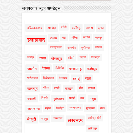
जनपदवार न्यूज़ अपडेट्स
अमेठी
अंबेडकरनगर
अमरोहा
अलीगढ़
आगरा
इटावा
कन्नौज
एटा
औरैया
कानपुर
उन्नाव
इलाहाबाद
कानपुर देहात
कौशांबी
कासगंज
कुशीनगर
गाजीपुर
चंदौसी
चित्रकूट
चंदौली
गोण्डा
गोरखपुर
पीलीभीत
जालौन
देवरिया
प्रतापगढ़
फतेहपुर
फर्रुखाबाद
फिरोजाबाद
फैजाबाद
बदायूं
बरेली
बलिया
बस्ती
बाँदा
बागपत
बलरामपुर
बहराइच
बिजनौर
भदोही
मऊ
बाराबंकी
बुलंदशहर
मथुरा
मुजफ्फरनगर
महोबा
मिर्जापुर
मुरादाबाद
मेरठ
महाराजगंज
लखीमपुर खीरी
रायबरेली
मैनपुरी
रामपुर
लखनऊ
ललितपुर