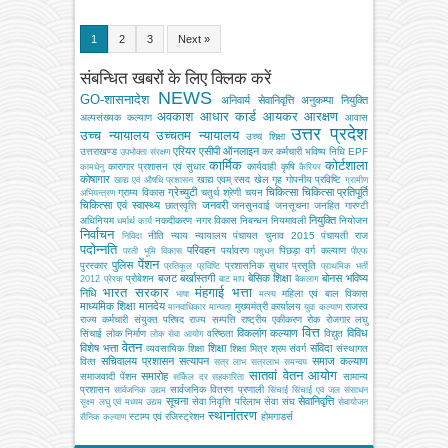
1
2
3
Next »
संबन्धित खबरों के लिए क्लिक करें
NEWS
GO-शासनादेश
अनिवार्य सेवानिवृत्ति
अनुकम्पा नियुक्ति
अवकाश
आधार कार्ड
आयकर
आरक्षण
अल्‍पसंख्‍यक कल्‍याण
आवास
उत्तर प्रदेश
उच्च न्यायालय
उच्चतम न्यायालय
उच्‍च शिक्षा
एरियर
एसीपी
ऑनलाइन
उत्तराखण्ड
कर
कर्मचारी भविष्य निधि EPF
उपभोक्‍ता संरक्षण
कार्मिक
कोर्टशाला
कारागार प्रशासन एवं सुधार
कार्यवाही
कृषि
कामधेनु
कैरियर
कोषागार
खाद्य एवम् रसद
खेल
गृह
गोपनीय प्रविष्टि
खाद्य एवं औषधि प्रशासन
ग्रामीण
ग्रेच्युटी
चिकित्सा
चिकित्सा प्रतिपूर्ति
ग्राम्य विकास
चतुर्थ श्रेणी
चयन
अभियन्‍त्रण
चिकित्‍सा एवं स्वास्थ्य
जनवरी
छात्रवृत्ति
जनसुनवाई
जनसूचना
जनहित गारण्टी
नियुक्ति
अधिनियम
नकदीकरण
नगर विकास
निबन्‍धन
नियमावली
नियोजन
धर्मार्थ कार्य
निर्वाचन
नीति
न्याय
न्यायालय
पंचायत चुनाव 2015
पंचायती राज
निविदा
पदोन्नति
परिवहन
पर्यावरण
पिछड़ा वर्ग कल्‍याण
परती भूमि विकास
पशुधन
पीएफ
पेंशन
पुलिस
पुरस्कार
प्रशासनिक सुधार
प्रसूति
प्रतिकूल प्रविष्टि
प्राथमिक भर्ती
बजट
बर्खास्तगी
बेसिक शिक्षा
बोनस
भविष्य
प्रोबेशन
2012
प्रेरक
बाट माप
बैकलाग
भारत सरकार
मंहगाई भत्ता
निधि
महिला एवं बाल विकास
भाषा
मत्‍स्‍य
माध्यमिक शिक्षा
मानदेय
मुख्‍यमंत्री कार्यालय
राजस्व
मानवाधिकार
मान्यता
युवा कल्याण
राज्य कर्मचारी संयुक्त परिषद
राज्य सम्पत्ति
राष्ट्रीय एकीकरण
रोक
रोजगार
लघु
वित्त
विकलांग कल्याण
विविध
सिंचाई
लोक निर्माण
वरिष्ठता
विद्युत
लोक सेवा आयोग
वेतन
विशेष भत्ता
शिक्षा
संविदा
व्‍यवसायिक शिक्षा
शिक्षा मित्र
श्रम
संवर्ग
संस्‍थागत
सचिवालय प्रशासन
सत्यापन
समाज कल्याण
वित्‍त
सत्र लाभ
सत्रलाभ
समन्वय
सातवां वेतन आयोग
समारोह
समाजवादी पेंशन
सामान्य
सर्किल दर
सहकारिता
प्रशासन
सार्वजनिक वितरण प्रणाली
सार्वजनिक उद्यम
सिंचाई
सिंचाई एवं जल संसाधन
सूचना
सेवानिवृत्ति
सेवा निवृत्ति परिलाभ
सेवा संघ
सूक्ष्म लघु एवं मध्यम उद्यम
सेवायोजन
स्थानांतरण
स्टाम्प एवं रजिस्ट्रेशन
होमगाडर्स
सैनिक कल्‍याण