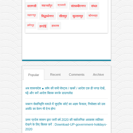
श्रावस्ती
शाहजहाँपुर
वाराणसी
संतकबीरनगर
संभल
सहारनपुर
सोनभद्र
सिद्धार्थनगर
सीतापुर
सुल्तानपुर
हमीरपुर
हाथरस
हरदोई
Recent
Comments
Archive
Popular
अब शासनादेश ● कॉम की सभी पोस्ट्स / खबरें / आदेश एक ही जगह देखें,
पढ़ें और करें आदेश क्लिक करके डाउनलोड
जबरन सेवानिवृत्ति मामले में सुप्रीम कोर्ट का अहम फैसला, नियोक्ता को उस
अवधि का वेतन भी देना होगा
उत्तर प्रदेश शासन द्वारा जारी वर्ष 2020 की सार्वजनिक अवकाश तालिका
देखने के लिए क्लिक करें : Download-UP-government-holidays-
2020