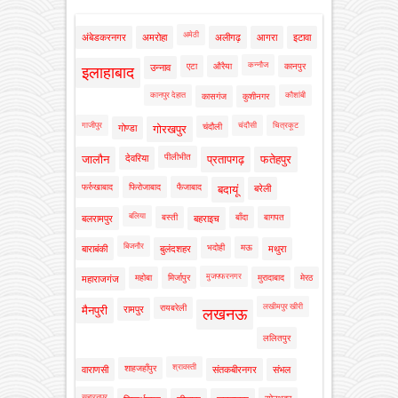
अमेठी
अंबेडकरनगर
अमरोहा
अलीगढ़
आगरा
इटावा
कन्नौज
एटा
औरैया
कानपुर
उन्नाव
इलाहाबाद
कानपुर देहात
कौशांबी
कासगंज
कुशीनगर
गाजीपुर
चंदौसी
चित्रकूट
चंदौली
गोण्डा
गोरखपुर
पीलीभीत
जालौन
देवरिया
प्रतापगढ़
फतेहपुर
फर्रुखाबाद
फिरोजाबाद
फैजाबाद
बदायूं
बरेली
बलिया
बस्ती
बाँदा
बागपत
बलरामपुर
बहराइच
बिजनौर
भदोही
मऊ
बाराबंकी
बुलंदशहर
मथुरा
मुजफ्फरनगर
महोबा
मिर्जापुर
मुरादाबाद
मेरठ
महाराजगंज
लखीमपुर खीरी
रायबरेली
मैनपुरी
रामपुर
लखनऊ
ललितपुर
श्रावस्ती
शाहजहाँपुर
वाराणसी
संतकबीरनगर
संभल
सहारनपुर