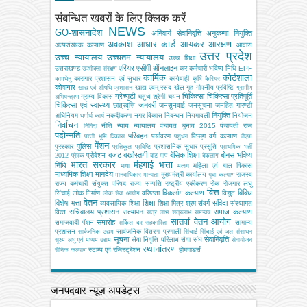
संबन्धित खबरों के लिए क्लिक करें
NEWS
GO-शासनादेश
अनिवार्य सेवानिवृत्ति
अनुकम्पा नियुक्ति
अवकाश
आधार कार्ड
आयकर
आरक्षण
अल्‍पसंख्‍यक कल्‍याण
आवास
उत्तर प्रदेश
उच्च न्यायालय
उच्चतम न्यायालय
उच्‍च शिक्षा
एरियर
एसीपी
ऑनलाइन
उत्तराखण्ड
कर
कर्मचारी भविष्य निधि EPF
उपभोक्‍ता संरक्षण
कार्मिक
कोर्टशाला
कारागार प्रशासन एवं सुधार
कार्यवाही
कृषि
कामधेनु
कैरियर
कोषागार
खाद्य एवम् रसद
खेल
गृह
गोपनीय प्रविष्टि
खाद्य एवं औषधि प्रशासन
ग्रामीण
ग्रेच्युटी
चिकित्सा
चिकित्सा प्रतिपूर्ति
ग्राम्य विकास
चतुर्थ श्रेणी
चयन
अभियन्‍त्रण
चिकित्‍सा एवं स्वास्थ्य
जनवरी
छात्रवृत्ति
जनसुनवाई
जनसूचना
जनहित गारण्टी
नियुक्ति
अधिनियम
नकदीकरण
नगर विकास
निबन्‍धन
नियमावली
नियोजन
धर्मार्थ कार्य
निर्वाचन
नीति
न्याय
न्यायालय
पंचायत चुनाव 2015
पंचायती राज
निविदा
पदोन्नति
परिवहन
पर्यावरण
पिछड़ा वर्ग कल्‍याण
परती भूमि विकास
पशुधन
पीएफ
पेंशन
पुलिस
पुरस्कार
प्रशासनिक सुधार
प्रसूति
प्रतिकूल प्रविष्टि
प्राथमिक भर्ती
बजट
बर्खास्तगी
बेसिक शिक्षा
बोनस
भविष्य
प्रोबेशन
2012
प्रेरक
बाट माप
बैकलाग
भारत सरकार
मंहगाई भत्ता
निधि
महिला एवं बाल विकास
भाषा
मत्‍स्‍य
माध्यमिक शिक्षा
मानदेय
मुख्‍यमंत्री कार्यालय
राजस्व
मानवाधिकार
मान्यता
युवा कल्याण
राज्य कर्मचारी संयुक्त परिषद
राज्य सम्पत्ति
राष्ट्रीय एकीकरण
रोक
रोजगार
लघु
वित्त
विकलांग कल्याण
विविध
सिंचाई
लोक निर्माण
वरिष्ठता
विद्युत
लोक सेवा आयोग
वेतन
विशेष भत्ता
शिक्षा
संविदा
व्‍यवसायिक शिक्षा
शिक्षा मित्र
श्रम
संवर्ग
संस्‍थागत
सचिवालय प्रशासन
सत्यापन
समाज कल्याण
वित्‍त
सत्र लाभ
सत्रलाभ
समन्वय
सातवां वेतन आयोग
समारोह
समाजवादी पेंशन
सामान्य
सर्किल दर
सहकारिता
प्रशासन
सार्वजनिक वितरण प्रणाली
सार्वजनिक उद्यम
सिंचाई
सिंचाई एवं जल संसाधन
सूचना
सेवानिवृत्ति
सेवा निवृत्ति परिलाभ
सेवा संघ
सूक्ष्म लघु एवं मध्यम उद्यम
सेवायोजन
स्थानांतरण
स्टाम्प एवं रजिस्ट्रेशन
होमगाडर्स
सैनिक कल्‍याण
जनपदवार न्यूज़ अपडेट्स