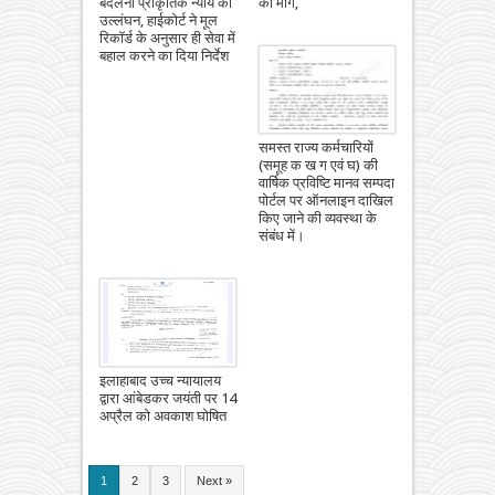
बदलना प्राकृतिक न्याय का
की मांग,
उल्लंघन, हाईकोर्ट ने मूल
रिकॉर्ड के अनुसार ही सेवा में
बहाल करने का दिया निर्देश
समस्‍त राज्‍य कर्मचारियों
(समूह क ख ग एवं घ) की
वार्षिक प्रविष्टि मानव सम्पदा
पोर्टल पर ऑनलाइन दाखिल
किए जाने की व्यवस्था के
संबंध में।
इलाहाबाद उच्च न्यायालय
द्वारा आंबेडकर जयंती पर 14
अप्रैल को अवकाश घोषित
1
2
3
Next »