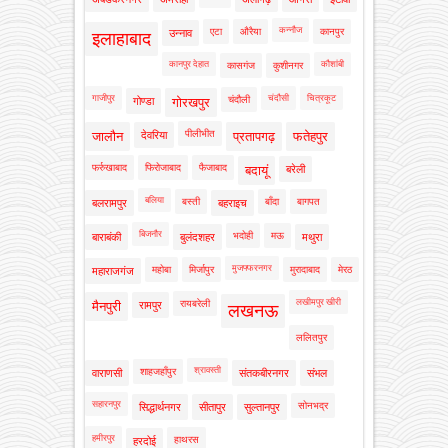
कन्नौज
एटा
औरैया
कानपुर
उन्नाव
इलाहाबाद
कानपुर देहात
कौशांबी
कासगंज
कुशीनगर
गाजीपुर
चंदौसी
चित्रकूट
चंदौली
गोण्डा
गोरखपुर
पीलीभीत
जालौन
देवरिया
प्रतापगढ़
फतेहपुर
फर्रुखाबाद
फिरोजाबाद
फैजाबाद
बदायूं
बरेली
बलिया
बस्ती
बाँदा
बागपत
बलरामपुर
बहराइच
बिजनौर
भदोही
मऊ
बाराबंकी
बुलंदशहर
मथुरा
मुजफ्फरनगर
महोबा
मिर्जापुर
मुरादाबाद
मेरठ
महाराजगंज
लखीमपुर खीरी
रायबरेली
मैनपुरी
रामपुर
लखनऊ
ललितपुर
श्रावस्ती
शाहजहाँपुर
वाराणसी
संतकबीरनगर
संभल
सहारनपुर
सोनभद्र
सिद्धार्थनगर
सीतापुर
सुल्तानपुर
हमीरपुर
हाथरस
हरदोई