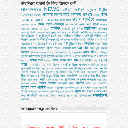
संबन्धित खबरों के लिए क्लिक करें
NEWS
GO-शासनादेश
अनिवार्य सेवानिवृत्ति
अनुकम्पा नियुक्ति
अवकाश
आधार कार्ड
आयकर
आरक्षण
उच्च
अल्‍पसंख्‍यक कल्‍याण
आवास
उत्तर प्रदेश
न्यायालय
उच्चतम न्यायालय
उच्‍च शिक्षा
उत्तराखण्ड
एरियर
एसीपी
ऑनलाइन
कर
कर्मचारी भविष्य निधि EPF
उपभोक्‍ता संरक्षण
कामधेनु
कार्मिक
कोर्टशाला
कोषागार
कारागार प्रशासन एवं सुधार
कार्यवाही
कृषि
कैरियर
खाद्य एवम् रसद
खेल
गृह
गोपनीय प्रविष्टि
खाद्य एवं औषधि प्रशासन
ग्रामीण अभियन्‍त्रण
ग्रेच्युटी
चिकित्सा
चिकित्सा प्रतिपूर्ति
चिकित्‍सा एवं
ग्राम्य विकास
चतुर्थ श्रेणी
चयन
स्वास्थ्य
जनवरी
छात्रवृत्ति
जनसुनवाई
जनसूचना
जनहित गारण्टी अधिनियम
धर्मार्थ कार्य
निर्वाचन
नियुक्ति
नकदीकरण
नगर विकास
निबन्‍धन
नियमावली
नियोजन
नीति
निविदा
पदोन्नति
न्याय
न्यायालय
पंचायत चुनाव 2015
पंचायती राज
परती भूमि विकास
पेंशन
परिवहन
पुलिस
पर्यावरण
पिछड़ा वर्ग कल्‍याण
पुरस्कार
पशुधन
पीएफ
प्रतिकूल
बजट
बर्खास्तगी
प्रशासनिक सुधार
प्रसूति
प्रोबेशन
प्रविष्टि
प्राथमिक भर्ती 2012
प्रेरक
भारत सरकार
मंहगाई
बेसिक शिक्षा
बोनस
भविष्य निधि
बाट माप
बैकलाग
भाषा
भत्ता
माध्यमिक शिक्षा
मानदेय
महिला एवं बाल विकास
मत्‍स्‍य
मानवाधिकार
मान्यता
मुख्‍यमंत्री कार्यालय
राजस्व
राज्य कर्मचारी संयुक्त परिषद
राज्य सम्पत्ति
युवा कल्याण
राष्ट्रीय एकीकरण
रोक
रोजगार
लघु सिंचाई
लोक निर्माण
वरिष्ठता
लोक सेवा आयोग
वित्त
वेतन
विकलांग कल्याण
विविध
विशेष भत्ता
शिक्षा
विद्युत
व्‍यवसायिक शिक्षा
शिक्षा
संविदा
सचिवालय प्रशासन
सत्यापन
मित्र
श्रम
संवर्ग
संस्‍थागत वित्‍त
सत्र लाभ
समाज कल्याण
समारोह
समाजवादी पेंशन
सत्रलाभ
समन्वय
सर्किल दर
सहकारिता
सातवां वेतन आयोग
सामान्य प्रशासन
सार्वजनिक वितरण प्रणाली
सार्वजनिक उद्यम
सूचना
सेवा निवृत्ति परिलाभ
सेवा
सिंचाई
सिंचाई एवं जल संसाधन
सूक्ष्म लघु एवं मध्यम उद्यम
स्थानांतरण
सेवानिवृत्ति
संघ
स्टाम्प एवं रजिस्ट्रेशन
सेवायोजन
सैनिक कल्‍याण
होमगाडर्स
जनपदवार न्यूज़ अपडेट्स
अमेठी
अंबेडकरनगर
अमरोहा
अलीगढ़
आगरा
इटावा