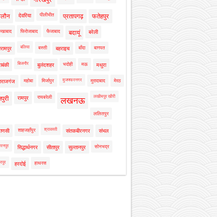
पीलीभीत
ालौन
देवरिया
प्रतापगढ़
फतेहपुर
रुखाबाद
फिरोजाबाद
फैजाबाद
बदायूं
बरेली
बलिया
बस्ती
बाँदा
बागपत
रामपुर
बहराइच
बिजनौर
भदोही
मऊ
ाबंकी
बुलंदशहर
मथुरा
मुजफ्फरनगर
महोबा
मिर्जापुर
मुरादाबाद
मेरठ
ाराजगंज
लखीमपुर खीरी
रायबरेली
नपुरी
रामपुर
लखनऊ
ललितपुर
श्रावस्ती
शाहजहाँपुर
राणसी
संतकबीरनगर
संभल
रनपुर
सोनभद्र
सिद्धार्थनगर
सीतापुर
सुल्तानपुर
रपुर
हाथरस
हरदोई