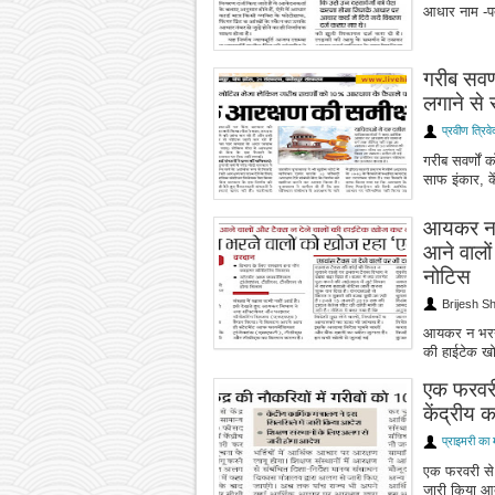
आधार नाम -पत
गरीब सवर
लगाने से स
प्रवीण त्रिवे
गरीब सवर्णों
साफ इंकार, के
आयकर न भ
आने वालों
नोटिस
Brijesh S
आयकर न भरने 
की हाईटेक खो
एक फरवरी 
केंद्रीय 
प्राइमरी का 
एक फरवरी से क
जारी किया आ