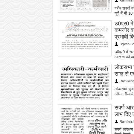
Ram kris
गरीब सवर्णों 
यूपी में भी 1
उ0प्र0 मे
कमजोर वर
प्रभावी कि
Brijesh S
उ0प्र0 में सर
आरक्षण की व्
लोकसभा चु
साल से ए
Ram kris
लोकसभा चुनाव
अधिकारी-कर्म
सवर्ण आर
लाभ दिए ज
Ram kris
सवर्ण आरक्षण