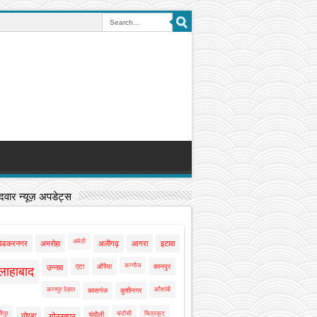
वार न्यूज़ अपडेट्स
अमेठी
बेडकरनगर
अमरोहा
अलीगढ़
आगरा
इटावा
कन्नौज
एटा
औरैया
कानपुर
उन्नाव
लाहाबाद
कानपुर देहात
कौशांबी
कासगंज
कुशीनगर
ीपुर
चंदौसी
चित्रकूट
चंदौली
गोण्डा
गोरखपुर