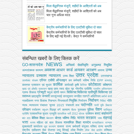
मिला सैद्धान्तिक मंजूरी, शहीदों के आश्रितों को अब
चार गुना अधिक मदद
मिला सैद्धान्तिक मंजूरी, शहीदों के आश्रितों को अब
चार गुना अधिक मदद
केंद्रीय कर्मचारियों के लिए एलटीसी सुविधा दो साल
के लिए बढ़ी
केंद्रीय कर्मचारियों के लिए एलटीसी सुविधा दो साल
के लिए बढ़ी नई दिल्ली। केंद्र ने कर्मचारियों
संबन्धित खबरों के लिए क्लिक करें
NEWS
GO-शासनादेश
अनिवार्य सेवानिवृत्ति
अनुकम्पा नियुक्ति
अवकाश
आधार कार्ड
आयकर
आरक्षण
उच्च
अल्‍पसंख्‍यक कल्‍याण
आवास
उत्तर प्रदेश
न्यायालय
उच्चतम न्यायालय
उच्‍च शिक्षा
उत्तराखण्ड
एरियर
एसीपी
ऑनलाइन
कर
कर्मचारी भविष्य निधि EPF
उपभोक्‍ता संरक्षण
कामधेनु
कार्मिक
कोर्टशाला
कोषागार
कारागार प्रशासन एवं सुधार
कार्यवाही
कृषि
कैरियर
खाद्य एवम् रसद
खेल
गृह
गोपनीय प्रविष्टि
खाद्य एवं औषधि प्रशासन
ग्रामीण अभियन्‍त्रण
ग्रेच्युटी
चिकित्सा
चिकित्सा प्रतिपूर्ति
चिकित्‍सा एवं
ग्राम्य विकास
चतुर्थ श्रेणी
चयन
स्वास्थ्य
जनवरी
छात्रवृत्ति
जनसुनवाई
जनसूचना
जनहित गारण्टी अधिनियम
धर्मार्थ कार्य
निर्वाचन
नियुक्ति
नकदीकरण
नगर विकास
निबन्‍धन
नियमावली
नियोजन
नीति
निविदा
पदोन्नति
न्याय
न्यायालय
पंचायत चुनाव 2015
पंचायती राज
परती भूमि विकास
पेंशन
परिवहन
पुलिस
पर्यावरण
पिछड़ा वर्ग कल्‍याण
पुरस्कार
पशुधन
पीएफ
प्रतिकूल
बजट
बर्खास्तगी
प्रशासनिक सुधार
प्रसूति
प्रोबेशन
प्रविष्टि
प्राथमिक भर्ती 2012
प्रेरक
भारत सरकार
मंहगाई
बेसिक शिक्षा
बोनस
भविष्य निधि
बाट माप
बैकलाग
भाषा
भत्ता
माध्यमिक शिक्षा
मानदेय
महिला एवं बाल विकास
मत्‍स्‍य
मानवाधिकार
मान्यता
मुख्‍यमंत्री कार्यालय
राजस्व
राज्य कर्मचारी संयुक्त परिषद
राज्य सम्पत्ति
युवा कल्याण
राष्ट्रीय एकीकरण
रोक
रोजगार
लघु सिंचाई
लोक निर्माण
वरिष्ठता
लोक सेवा आयोग
वित्त
वेतन