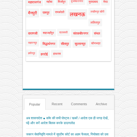
मुजफ्फरनगर
महोबा
मिर्जापुर
मुरादाबाद
मेरठ
महाराजगंज
लखीमपुर खीरी
रायबरेली
मैनपुरी
रामपुर
लखनऊ
ललितपुर
श्रावस्ती
शाहजहाँपुर
वाराणसी
संतकबीरनगर
संभल
सहारनपुर
सोनभद्र
सिद्धार्थनगर
सीतापुर
सुल्तानपुर
हमीरपुर
हाथरस
हरदोई
Recent
Comments
Archive
Popular
अब शासनादेश ● कॉम की सभी पोस्ट्स / खबरें / आदेश एक ही जगह देखें,
पढ़ें और करें आदेश क्लिक करके डाउनलोड
जबरन सेवानिवृत्ति मामले में सुप्रीम कोर्ट का अहम फैसला, नियोक्ता को उस