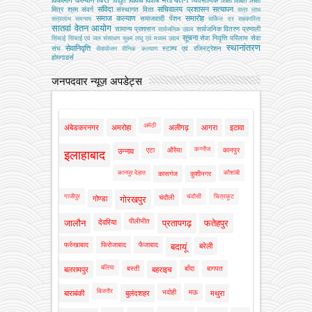
विकलांग कल्याण
विविध
विशेष भत्ता
शिक्षा
विद्युत
व्‍यवसायिक शिक्षा
शिक्षा
संविदा
सचिवालय प्रशासन
सत्यापन
मित्र
श्रम
संवर्ग
संस्‍थागत वित्‍त
सत्र लाभ
समाज कल्याण
समारोह
समाजवादी पेंशन
सत्रलाभ
समन्वय
सर्किल दर
सहकारिता
सातवां वेतन आयोग
सामान्य प्रशासन
सार्वजनिक वितरण प्रणाली
सार्वजनिक उद्यम
सूचना
सेवा निवृत्ति परिलाभ
सेवा
सिंचाई
सिंचाई एवं जल संसाधन
सूक्ष्म लघु एवं मध्यम उद्यम
स्थानांतरण
सेवानिवृत्ति
संघ
स्टाम्प एवं रजिस्ट्रेशन
सेवायोजन
सैनिक कल्‍याण
होमगाडर्स
जनपदवार न्यूज़ अपडेट्स
अमेठी
अंबेडकरनगर
अमरोहा
अलीगढ़
आगरा
इटावा
कन्नौज
एटा
औरैया
कानपुर
उन्नाव
इलाहाबाद
कानपुर देहात
कौशांबी
कासगंज
कुशीनगर
गाजीपुर
चंदौसी
चित्रकूट
चंदौली
गोण्डा
गोरखपुर
पीलीभीत
जालौन
देवरिया
प्रतापगढ़
फतेहपुर
फर्रुखाबाद
फिरोजाबाद
फैजाबाद
बदायूं
बरेली
बलिया
बस्ती
बाँदा
बागपत
बलरामपुर
बहराइच
बिजनौर
भदोही
मऊ
बाराबंकी
बुलंदशहर
मथुरा