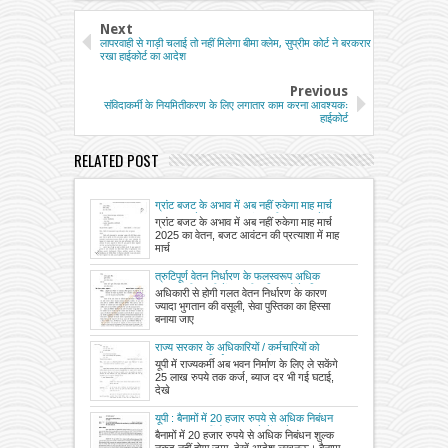
Next
लापरवाही से गाड़ी चलाई तो नहीं मिलेगा बीमा क्लेम, सुप्रीम कोर्ट ने बरकरार
रखा हाईकोर्ट का आदेश
Previous
संविदाकर्मी के नियमितीकरण के लिए लगातार काम करना आवश्यकः
हाईकोर्ट
RELATED POST
ग्रांट बजट के अभाव में अब नहीं रुकेगा माह मार्च
2025 का वेतन, बजट आवंटन की प्रत्याशा में माह
ग्रांट बजट के अभाव में अब नहीं रुकेगा माह मार्च
मार्च 2025 के भुगतान का आदेश जारी
2025 का वेतन, बजट आवंटन की प्रत्याशा में माह
मार्च
त्रुटिपूर्ण वेतन निर्धारण के फलस्वरूप अधिक
भुगतान की वसूली में आ रही कठिनाइयों के निवारण
अधिकारी से होगी गलत वेतन निर्धारण के कारण
हेतु विभिन्न श्रेणी के कार्मिकों के वेतन निर्धारण एवं
ज्यादा भुगतान की वसूली, सेवा पुस्तिका का हिस्सा
अन्य देयों के भुगतान हेतु दिशा-निर्देश जारी
बनाया जाए
राज्य सरकार के अधिकारियों / कर्मचारियों को
अनुमन्य भवन निर्माण / क्रय एवं भवन मरम्मत /
यूपी में राज्यकर्मी अब भवन निर्माण के लिए ले सकेंगे
विस्तार अग्रिम की धनराशियों का संशोधन
25 लाख रुपये तक कर्ज, ब्याज दर भी गई घटाई,
देखे
यूपी : बैनामों में 20 हजार रुपये से अधिक निबंधन
शुल्क नकद नहीं होगा जमा, देखें आदेश
बैनामों में 20 हजार रुपये से अधिक निबंधन शुल्क
नकद नहीं होगा जमा, देखें आदेश लखनऊ। बैनामा