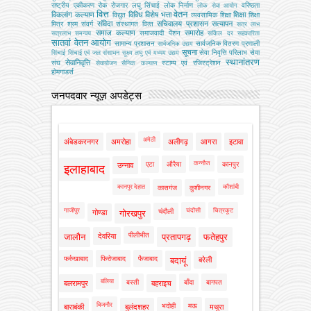
राष्ट्रीय एकीकरण
रोक
रोजगार
लघु सिंचाई
लोक निर्माण
वरिष्ठता
लोक सेवा आयोग
वित्त
वेतन
विकलांग कल्याण
विविध
विशेष भत्ता
शिक्षा
विद्युत
व्‍यवसायिक शिक्षा
शिक्षा
संविदा
सचिवालय प्रशासन
सत्यापन
मित्र
श्रम
संवर्ग
संस्‍थागत वित्‍त
सत्र लाभ
समाज कल्याण
समारोह
समाजवादी पेंशन
सत्रलाभ
समन्वय
सर्किल दर
सहकारिता
सातवां वेतन आयोग
सामान्य प्रशासन
सार्वजनिक वितरण प्रणाली
सार्वजनिक उद्यम
सूचना
सेवा निवृत्ति परिलाभ
सेवा
सिंचाई
सिंचाई एवं जल संसाधन
सूक्ष्म लघु एवं मध्यम उद्यम
स्थानांतरण
सेवानिवृत्ति
संघ
स्टाम्प एवं रजिस्ट्रेशन
सेवायोजन
सैनिक कल्‍याण
होमगाडर्स
जनपदवार न्यूज़ अपडेट्स
अमेठी
अंबेडकरनगर
अमरोहा
अलीगढ़
आगरा
इटावा
कन्नौज
एटा
औरैया
कानपुर
उन्नाव
इलाहाबाद
कानपुर देहात
कौशांबी
कासगंज
कुशीनगर
गाजीपुर
चंदौसी
चित्रकूट
चंदौली
गोण्डा
गोरखपुर
पीलीभीत
जालौन
देवरिया
प्रतापगढ़
फतेहपुर
फर्रुखाबाद
फिरोजाबाद
फैजाबाद
बदायूं
बरेली
बलिया
बस्ती
बाँदा
बागपत
बलरामपुर
बहराइच
बिजनौर
भदोही
मऊ
बाराबंकी
बुलंदशहर
मथुरा