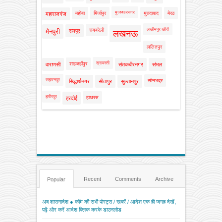
मुजफ्फरनगर
महोबा
मिर्जापुर
मुरादाबाद
मेरठ
महाराजगंज
लखीमपुर खीरी
रायबरेली
मैनपुरी
रामपुर
लखनऊ
ललितपुर
श्रावस्ती
शाहजहाँपुर
वाराणसी
संतकबीरनगर
संभल
सहारनपुर
सोनभद्र
सिद्धार्थनगर
सीतापुर
सुल्तानपुर
हमीरपुर
हाथरस
हरदोई
Recent
Comments
Archive
Popular
अब शासनादेश ● कॉम की सभी पोस्ट्स / खबरें / आदेश एक ही जगह देखें,
पढ़ें और करें आदेश क्लिक करके डाउनलोड