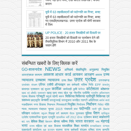
करान
यूपी में 63 तहसीलदारों को पदोन्नति का गिफ्ट, बनाए
गए एसडीएम
यूपी में 63 तहसीलदारों को पदोन्नति का गिफ्ट, बनाए
गए एसडीएमलखनऊ: उत्तर प्रदेश की योगी सरकार
में जिम
UP POLICE : 20 हजार सिपाहियों को दिवाली पर
प्रमोशन देने की तैयारी, पुलिस विभाग में 2010 और
20 हजार सिपाहियों को दिवाली पर प्रमोशन देने की
2011 बैच के जवान होंगे पदोन्नत
तैयारीपुलिस विभाग में 2010 और 2011 बैच के
जवान होंगे
संबन्धित खबरों के लिए क्लिक करें
NEWS
GO-शासनादेश
अनिवार्य सेवानिवृत्ति
अनुकम्पा नियुक्ति
अवकाश
आधार कार्ड
आयकर
आरक्षण
उच्च
अल्‍पसंख्‍यक कल्‍याण
आवास
उत्तर प्रदेश
न्यायालय
उच्चतम न्यायालय
उच्‍च शिक्षा
उत्तराखण्ड
एरियर
एसीपी
ऑनलाइन
कर
कर्मचारी भविष्य निधि EPF
उपभोक्‍ता संरक्षण
कामधेनु
कार्मिक
कोर्टशाला
कोषागार
कारागार प्रशासन एवं सुधार
कार्यवाही
कृषि
कैरियर
खाद्य एवम् रसद
खेल
गृह
गोपनीय प्रविष्टि
खाद्य एवं औषधि प्रशासन
ग्रामीण अभियन्‍त्रण
ग्रेच्युटी
चिकित्सा
चिकित्सा प्रतिपूर्ति
चिकित्‍सा एवं
ग्राम्य विकास
चतुर्थ श्रेणी
चयन
स्वास्थ्य
जनवरी
छात्रवृत्ति
जनसुनवाई
जनसूचना
जनहित गारण्टी अधिनियम
धर्मार्थ कार्य
निर्वाचन
नियुक्ति
नकदीकरण
नगर विकास
निबन्‍धन
नियमावली
नियोजन
नीति
निविदा
पदोन्नति
न्याय
न्यायालय
पंचायत चुनाव 2015
पंचायती राज
परती भूमि विकास
पेंशन
परिवहन
पुलिस
पर्यावरण
पिछड़ा वर्ग कल्‍याण
पुरस्कार
पशुधन
पीएफ
प्रतिकूल
बजट
बर्खास्तगी
प्रशासनिक सुधार
प्रसूति
प्रोबेशन
प्रविष्टि
प्राथमिक भर्ती 2012
प्रेरक
भारत सरकार
मंहगाई
बेसिक शिक्षा
बोनस
भविष्य निधि
बाट माप
बैकलाग
भाषा
भत्ता
माध्यमिक शिक्षा
मानदेय
महिला एवं बाल विकास
मत्‍स्‍य
मानवाधिकार
मान्यता
मुख्‍यमंत्री कार्यालय
राजस्व
राज्य कर्मचारी संयुक्त परिषद
राज्य सम्पत्ति
युवा कल्याण