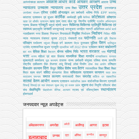
अवकाश
आधार कार्ड
आयकर
आरक्षण
उच्च
अल्‍पसंख्‍यक कल्‍याण
आवास
उत्तर प्रदेश
न्यायालय
उच्चतम न्यायालय
उच्‍च शिक्षा
उत्तराखण्ड
एरियर
एसीपी
ऑनलाइन
कर
कर्मचारी भविष्य निधि EPF
उपभोक्‍ता संरक्षण
कामधेनु
कार्मिक
कोर्टशाला
कोषागार
कारागार प्रशासन एवं सुधार
कार्यवाही
कृषि
कैरियर
खाद्य एवम् रसद
खेल
गृह
गोपनीय प्रविष्टि
खाद्य एवं औषधि प्रशासन
ग्रामीण अभियन्‍त्रण
ग्रेच्युटी
चिकित्सा
चिकित्सा प्रतिपूर्ति
चिकित्‍सा एवं
ग्राम्य विकास
चतुर्थ श्रेणी
चयन
स्वास्थ्य
जनवरी
छात्रवृत्ति
जनसुनवाई
जनसूचना
जनहित गारण्टी अधिनियम
धर्मार्थ कार्य
निर्वाचन
नियुक्ति
नकदीकरण
नगर विकास
निबन्‍धन
नियमावली
नियोजन
नीति
निविदा
पदोन्नति
न्याय
न्यायालय
पंचायत चुनाव 2015
पंचायती राज
परती भूमि विकास
पेंशन
परिवहन
पुलिस
पर्यावरण
पिछड़ा वर्ग कल्‍याण
पुरस्कार
पशुधन
पीएफ
प्रतिकूल
बजट
बर्खास्तगी
प्रशासनिक सुधार
प्रसूति
प्रोबेशन
प्रविष्टि
प्राथमिक भर्ती 2012
प्रेरक
भारत सरकार
मंहगाई
बेसिक शिक्षा
बोनस
भविष्य निधि
बाट माप
बैकलाग
भाषा
भत्ता
माध्यमिक शिक्षा
मानदेय
महिला एवं बाल विकास
मत्‍स्‍य
मानवाधिकार
मान्यता
मुख्‍यमंत्री कार्यालय
राजस्व
राज्य कर्मचारी संयुक्त परिषद
राज्य सम्पत्ति
युवा कल्याण
राष्ट्रीय एकीकरण
रोक
रोजगार
लघु सिंचाई
लोक निर्माण
वरिष्ठता
लोक सेवा आयोग
वित्त
वेतन
विकलांग कल्याण
विविध
विशेष भत्ता
शिक्षा
विद्युत
व्‍यवसायिक शिक्षा
शिक्षा
संविदा
सचिवालय प्रशासन
सत्यापन
मित्र
श्रम
संवर्ग
संस्‍थागत वित्‍त
सत्र लाभ
समाज कल्याण
समारोह
समाजवादी पेंशन
सत्रलाभ
समन्वय
सर्किल दर
सहकारिता
सातवां वेतन आयोग
सामान्य प्रशासन
सार्वजनिक वितरण प्रणाली
सार्वजनिक उद्यम
सूचना
सेवा निवृत्ति परिलाभ
सेवा
सिंचाई
सिंचाई एवं जल संसाधन
सूक्ष्म लघु एवं मध्यम उद्यम
स्थानांतरण
सेवानिवृत्ति
संघ
स्टाम्प एवं रजिस्ट्रेशन
सेवायोजन
सैनिक कल्‍याण
होमगाडर्स
जनपदवार न्यूज़ अपडेट्स
अमेठी
अंबेडकरनगर
अमरोहा
अलीगढ़
आगरा
इटावा
कन्नौज
एटा
औरैया
कानपुर
उन्नाव
इलाहाबाद