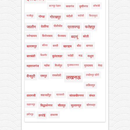
कानपुर देहात
कौशांबी
कासगंज
कुशीनगर
गाजीपुर
चंदौसी
चित्रकूट
चंदौली
गोण्डा
गोरखपुर
पीलीभीत
जालौन
देवरिया
प्रतापगढ़
फतेहपुर
फर्रुखाबाद
फिरोजाबाद
फैजाबाद
बदायूं
बरेली
बलिया
बस्ती
बाँदा
बागपत
बलरामपुर
बहराइच
बिजनौर
भदोही
मऊ
बाराबंकी
बुलंदशहर
मथुरा
मुजफ्फरनगर
महोबा
मिर्जापुर
मुरादाबाद
मेरठ
महाराजगंज
लखीमपुर खीरी
रायबरेली
मैनपुरी
रामपुर
लखनऊ
ललितपुर
श्रावस्ती
शाहजहाँपुर
वाराणसी
संतकबीरनगर
संभल
सहारनपुर
सोनभद्र
सिद्धार्थनगर
सीतापुर
सुल्तानपुर
हमीरपुर
हाथरस
हरदोई