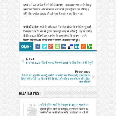
इसमें उसे एक व्यक्ति से पैसे लेते देखा गया। इस आधार पर उसके विरुद्ध
भ्रष्टाचार निवारण अधिनियम की धाराओं में एफआईआर दर्ज की गई।
वहीं, पांच अप्रैल 2025 को उसे सेवा से बर्खास्त कर दिया गया।
याची की दलील
: याची के अधिवक्ता ने दलील दी कि बिना नोटिस-सुनवाई-
विभागीय जांच के सेवा से हटाया जाना पूरी तरह से अवैध है। यह भी दलील
दी कि वायरल वीडियो एक षड्यंत्र के तहत तैयार किया गया। उसने
रिश्वत नहीं ली और उसके पास से नकदी भी बरामद नहीं हुई।
SHARE:
Next
EPF पर 8.25 फीसदी ब्याज, वित्त वर्ष 2025 के लिए केंद्र ने दी मंजूरी
Previous
16 वर्ष बाद ग्रामीण सफाई कर्मियों की बनेगी सेवा नियमावली, पंचायतीराज
विभाग की कमेटी 15 दिन में देगी रिपोर्ट, पदोन्नति व स्थानांतरण की सुविधा
मिल सकेगी
RELATED POST
यूपी में पुलिस वालों के फेसबुक-इंस्टाग्राम चलाने पर
कसी नकेल, जारी सोशल मीडिया पॉलिसी को 41
यूपी में पुलिस वालों के फेसबुक-इंस्टाग्राम चलाने पर
बिन्दुओं में समझिए, जानिए क्या-क्या हुआ
कसी नकेल, जारी सोशल मीडिया पॉलिसी को 41 बि
प्रतिबंधित?