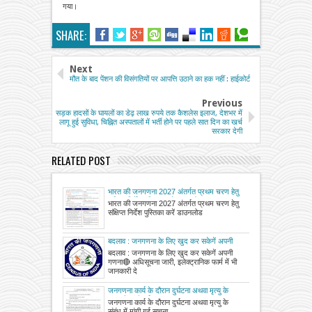
गया।
SHARE:
Next
मौत के बाद पेंशन की विसंगतियों पर आपत्ति उठाने का हक नहीं : हाईकोर्ट
Previous
सड़क हादसों के घायलों का डेढ़ लाख रुपये तक कैशलेस इलाज, देशभर में
लागू हुई सुविधा, चिह्नित अस्पतालों में भर्ती होने पर पहले सात दिन का खर्च
सरकार देगी
RELATED POST
भारत की जनगणना 2027 अंतर्गत प्रथम चरण हेतु
संक्षिप्त निर्देश पुस्तिका करें डाउनलोड
भारत की जनगणना 2027 अंतर्गत प्रथम चरण हेतु
संक्षिप्त निर्देश पुस्तिका करें डाउनलोड
बदलाव : जनगणना के लिए खुद कर सकेगें अपनी
गणना
बदलाव : जनगणना के लिए खुद कर सकेगें अपनी
गणना🔴 अधिसूचना जारी, इलेक्ट्रानिक फार्म में भी
जानकारी दे
जनगणना कार्य के दौरान दुर्घटना अथवा मृत्यु के
संबंध में मांगी गई सूचना
जनगणना कार्य के दौरान दुर्घटना अथवा मृत्यु के
संबंध में मांगी गई सूचना