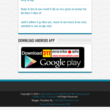
करोड़ का बोझ
दिसंबर के वेतन के साथ जनवरी में डीए का नगद भुगतान का प्रस्ताव भेजा
वित्त विभाग ने सीएम को
सातवें पे-कमिशन ने दूर किया भ्रम, सरकार के पास जरूरत से कम स्टाफ,
कर्मचारियों पर काम का बोझ ज्यादा
DOWNLOAD ANDROID APP
Copyright © 2012 •
shasnadesh.com शासनादेश डॉट कॉम | Government
Orders | GO | Circulars
• All Right Reserved
Blogger Template By :
MKR
|
IVYthemes.com
Posts RSS
•
Comments RSS