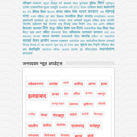
पेंशन
परिवहन
पुलिस
पर्यावरण
पिछड़ा वर्ग कल्‍याण
पुरस्कार
पशुधन
पीएफ
प्रतिकूल
बजट
बर्खास्तगी
प्रशासनिक सुधार
प्रसूति
प्रोबेशन
प्रविष्टि
प्राथमिक भर्ती 2012
प्रेरक
भारत सरकार
मंहगाई
बेसिक शिक्षा
बोनस
भविष्य निधि
बाट माप
बैकलाग
भाषा
भत्ता
माध्यमिक शिक्षा
मानदेय
महिला एवं बाल विकास
मत्‍स्‍य
मानवाधिकार
मान्यता
मुख्‍यमंत्री कार्यालय
राजस्व
राज्य कर्मचारी संयुक्त परिषद
राज्य सम्पत्ति
युवा कल्याण
राष्ट्रीय एकीकरण
रोक
रोजगार
लघु सिंचाई
लोक निर्माण
वरिष्ठता
लोक सेवा आयोग
वित्त
वेतन
विकलांग कल्याण
विविध
विशेष भत्ता
शिक्षा
विद्युत
व्‍यवसायिक शिक्षा
शिक्षा
संविदा
सचिवालय प्रशासन
सत्यापन
मित्र
श्रम
संवर्ग
संस्‍थागत वित्‍त
सत्र लाभ
समाज कल्याण
समारोह
समाजवादी पेंशन
सत्रलाभ
समन्वय
सर्किल दर
सहकारिता
सातवां वेतन आयोग
सामान्य प्रशासन
सार्वजनिक वितरण प्रणाली
सार्वजनिक उद्यम
सूचना
सेवा निवृत्ति परिलाभ
सेवा
सिंचाई
सिंचाई एवं जल संसाधन
सूक्ष्म लघु एवं मध्यम उद्यम
स्थानांतरण
सेवानिवृत्ति
संघ
स्टाम्प एवं रजिस्ट्रेशन
सेवायोजन
सैनिक कल्‍याण
होमगाडर्स
जनपदवार न्यूज़ अपडेट्स
अमेठी
अंबेडकरनगर
अमरोहा
अलीगढ़
आगरा
इटावा
कन्नौज
एटा
औरैया
कानपुर
उन्नाव
इलाहाबाद
कानपुर देहात
कौशांबी
कासगंज
कुशीनगर
गाजीपुर
चंदौसी
चित्रकूट
चंदौली
गोण्डा
गोरखपुर
पीलीभीत
जालौन
देवरिया
प्रतापगढ़
फतेहपुर
फर्रुखाबाद
फिरोजाबाद
फैजाबाद
बदायूं
बरेली