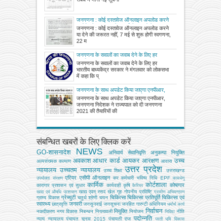
जनगणना : कोई दस्तावेज ऑनलाइन अपलोड करने
या देने की जरूरत नहीं, 7 मई से शुरू होगी स्वगणना,
जनगणना : कोई दस्तावेज ऑनलाइन अपलोड करने
22 मई से प्रगणक आपके घर आकर भरेंगे विवरण
या देने की जरूरत नहीं, 7 मई से शुरू होगी स्वगणना,
22 म
जनगणना के सवालों का जवाब देने के लिए हर
भारतीय बाध्य
जनगणना के सवालों का जवाब देने के लिए हर
भारतीय बाध्यकेंद्र सरकार ने मंगलवार को लोकसभा
में कहा कि प्
जनगणना के साथ अपडेट किया जाएगा एनपीआर,
जनगणना निदेशक ने राज्यपाल को दी जनगणना
जनगणना के साथ अपडेट किया जाएगा एनपीआर,
2021 की तैयारियों की जानकारी, 16 मई से 30 जून
जनगणना निदेशक ने राज्यपाल को दी जनगणना
तक होगा मकान सूचीकरण व गणना का कार्य
2021 की तैयारियों की
संबन्धित खबरों के लिए क्लिक करें
NEWS
GO-शासनादेश
अनिवार्य सेवानिवृत्ति
अनुकम्पा नियुक्ति
अवकाश
आधार कार्ड
आयकर
आरक्षण
उच्च
अल्‍पसंख्‍यक कल्‍याण
आवास
उत्तर प्रदेश
न्यायालय
उच्चतम न्यायालय
उच्‍च शिक्षा
उत्तराखण्ड
एरियर
एसीपी
ऑनलाइन
कर
कर्मचारी भविष्य निधि EPF
उपभोक्‍ता संरक्षण
कामधेनु
कार्मिक
कोर्टशाला
कोषागार
कारागार प्रशासन एवं सुधार
कार्यवाही
कृषि
कैरियर
खाद्य एवम् रसद
खेल
गृह
गोपनीय प्रविष्टि
खाद्य एवं औषधि प्रशासन
ग्रामीण अभियन्‍त्रण
ग्रेच्युटी
चिकित्सा
चिकित्सा प्रतिपूर्ति
चिकित्‍सा एवं
ग्राम्य विकास
चतुर्थ श्रेणी
चयन
स्वास्थ्य
जनवरी
छात्रवृत्ति
जनसुनवाई
जनसूचना
जनहित गारण्टी अधिनियम
धर्मार्थ कार्य
निर्वाचन
नियुक्ति
नकदीकरण
नगर विकास
निबन्‍धन
नियमावली
नियोजन
नीति
निविदा
पदोन्नति
न्याय
न्यायालय
पंचायत चुनाव 2015
पंचायती राज
परती भूमि विकास