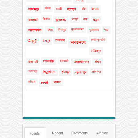
बलिया
बस्ती
बाँदा
बागपत
बलरामपुर
बहराइच
बिजनौर
भदोही
मऊ
बाराबंकी
बुलंदशहर
मथुरा
मुजफ्फरनगर
महोबा
मिर्जापुर
मुरादाबाद
मेरठ
महाराजगंज
लखीमपुर खीरी
रायबरेली
मैनपुरी
रामपुर
लखनऊ
ललितपुर
श्रावस्ती
शाहजहाँपुर
वाराणसी
संतकबीरनगर
संभल
सहारनपुर
सोनभद्र
सिद्धार्थनगर
सीतापुर
सुल्तानपुर
हमीरपुर
हाथरस
हरदोई
Recent
Comments
Archive
Popular