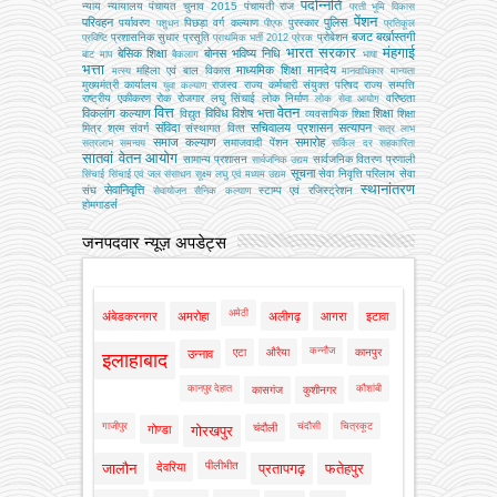
पदोन्नति
न्याय
न्यायालय
पंचायत चुनाव 2015
पंचायती राज
परती भूमि विकास
पेंशन
परिवहन
पुलिस
पर्यावरण
पिछड़ा वर्ग कल्‍याण
पुरस्कार
पशुधन
पीएफ
प्रतिकूल
बजट
बर्खास्तगी
प्रशासनिक सुधार
प्रसूति
प्रोबेशन
प्रविष्टि
प्राथमिक भर्ती 2012
प्रेरक
भारत सरकार
मंहगाई
बेसिक शिक्षा
बोनस
भविष्य निधि
बाट माप
बैकलाग
भाषा
भत्ता
माध्यमिक शिक्षा
मानदेय
महिला एवं बाल विकास
मत्‍स्‍य
मानवाधिकार
मान्यता
मुख्‍यमंत्री कार्यालय
राजस्व
राज्य कर्मचारी संयुक्त परिषद
राज्य सम्पत्ति
युवा कल्याण
राष्ट्रीय एकीकरण
रोक
रोजगार
लघु सिंचाई
लोक निर्माण
वरिष्ठता
लोक सेवा आयोग
वित्त
वेतन
विकलांग कल्याण
विविध
विशेष भत्ता
शिक्षा
विद्युत
व्‍यवसायिक शिक्षा
शिक्षा
संविदा
सचिवालय प्रशासन
सत्यापन
मित्र
श्रम
संवर्ग
संस्‍थागत वित्‍त
सत्र लाभ
समाज कल्याण
समारोह
समाजवादी पेंशन
सत्रलाभ
समन्वय
सर्किल दर
सहकारिता
सातवां वेतन आयोग
सामान्य प्रशासन
सार्वजनिक वितरण प्रणाली
सार्वजनिक उद्यम
सूचना
सेवा निवृत्ति परिलाभ
सेवा
सिंचाई
सिंचाई एवं जल संसाधन
सूक्ष्म लघु एवं मध्यम उद्यम
स्थानांतरण
सेवानिवृत्ति
संघ
स्टाम्प एवं रजिस्ट्रेशन
सेवायोजन
सैनिक कल्‍याण
होमगाडर्स
जनपदवार न्यूज़ अपडेट्स
अमेठी
अंबेडकरनगर
अमरोहा
अलीगढ़
आगरा
इटावा
कन्नौज
एटा
औरैया
कानपुर
उन्नाव
इलाहाबाद
कानपुर देहात
कौशांबी
कासगंज
कुशीनगर
गाजीपुर
चंदौसी
चित्रकूट
चंदौली
गोण्डा
गोरखपुर
पीलीभीत
जालौन
देवरिया
प्रतापगढ़
फतेहपुर