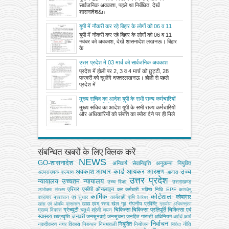
शासनादेश
सार्वजनिक अवकाश, पहले था निर्बंधित, देखें
शासनादेश&n
यूपी में नौकरी कर रहे बिहार के लोगों को 06 व 11
नवंबर को अवकाश, देखें शासनादेश
यूपी में नौकरी कर रहे बिहार के लोगों को 06 व 11
नवंबर को अवकाश, देखें शासनादेश लखनऊ। बिहार
के
उत्तर प्रदेश में 03 मार्च को सार्वजनिक अवकाश
घोषित, आदेश देखें
प्रदेश में होली पर 2, 3 व 4 मार्च को छुट्टी, 28
फरवरी को खुलेंगे दफ्तरलखनऊ। होली से पहले
प्रदेश में
मुख्य सचिव का आदेश यूपी के सभी राज्य कर्मचारियों
और अधिकारियों को संपत्ति का ब्योरा देने पर ही
मुख्य सचिव का आदेश यूपी के सभी राज्य कर्मचारियों
मिलेगा जनवरी का वेतन
और अधिकारियों को संपत्ति का ब्योरा देने पर ही मिले
संबन्धित खबरों के लिए क्लिक करें
NEWS
GO-शासनादेश
अनिवार्य सेवानिवृत्ति
अनुकम्पा नियुक्ति
अवकाश
आधार कार्ड
आयकर
आरक्षण
उच्च
अल्‍पसंख्‍यक कल्‍याण
आवास
उत्तर प्रदेश
न्यायालय
उच्चतम न्यायालय
उच्‍च शिक्षा
उत्तराखण्ड
एरियर
एसीपी
ऑनलाइन
कर
कर्मचारी भविष्य निधि EPF
उपभोक्‍ता संरक्षण
कामधेनु
कार्मिक
कोर्टशाला
कोषागार
कारागार प्रशासन एवं सुधार
कार्यवाही
कृषि
कैरियर
खाद्य एवम् रसद
खेल
गृह
गोपनीय प्रविष्टि
खाद्य एवं औषधि प्रशासन
ग्रामीण अभियन्‍त्रण
ग्रेच्युटी
चिकित्सा
चिकित्सा प्रतिपूर्ति
चिकित्‍सा एवं
ग्राम्य विकास
चतुर्थ श्रेणी
चयन
स्वास्थ्य
जनवरी
छात्रवृत्ति
जनसुनवाई
जनसूचना
जनहित गारण्टी अधिनियम
धर्मार्थ कार्य
निर्वाचन
नियुक्ति
नकदीकरण
नगर विकास
निबन्‍धन
नियमावली
नियोजन
नीति
निविदा