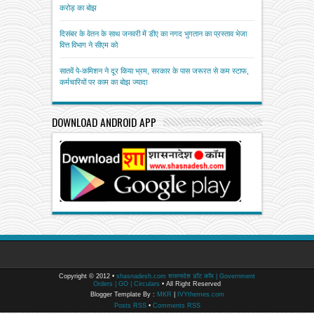
करोड़ का बोझ
दिसंबर के वेतन के साथ जनवरी में डीए का नगद भुगतान का प्रस्ताव भेजा
वित्त विभाग ने सीएम को
सातवें पे-कमिशन ने दूर किया भ्रम, सरकार के पास जरूरत से कम स्टाफ,
कर्मचारियों पर काम का बोझ ज्यादा
DOWNLOAD ANDROID APP
Copyright © 2012 •
shasnadesh.com शासनादेश डॉट कॉम | Government
Orders | GO | Circulars
• All Right Reserved
Blogger Template By :
MKR
|
IVYthemes.com
Posts RSS
•
Comments RSS