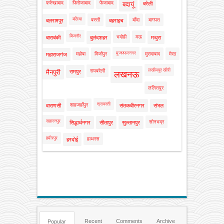
फर्रुखाबाद
फिरोजाबाद
फैजाबाद
बदायूं
बरेली
बलिया
बस्ती
बाँदा
बागपत
बलरामपुर
बहराइच
बिजनौर
भदोही
मऊ
बाराबंकी
बुलंदशहर
मथुरा
मुजफ्फरनगर
महोबा
मिर्जापुर
मुरादाबाद
मेरठ
महाराजगंज
लखीमपुर खीरी
रायबरेली
मैनपुरी
रामपुर
लखनऊ
ललितपुर
श्रावस्ती
शाहजहाँपुर
वाराणसी
संतकबीरनगर
संभल
सहारनपुर
सोनभद्र
सिद्धार्थनगर
सीतापुर
सुल्तानपुर
हमीरपुर
हाथरस
हरदोई
Recent
Comments
Archive
Popular