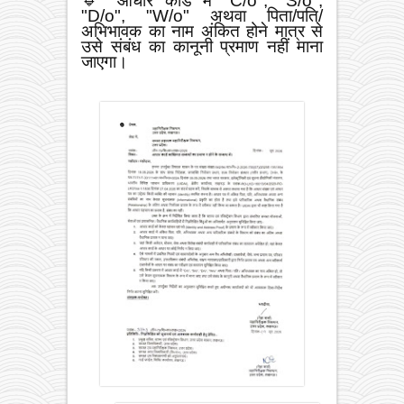
🔹 आधार कार्ड में "C/o", "S/o",
"D/o", "W/o" अथवा पिता/पति/
अभिभावक का नाम अंकित होने मात्र से
उसे संबंध का कानूनी प्रमाण नहीं माना
जाएगा।