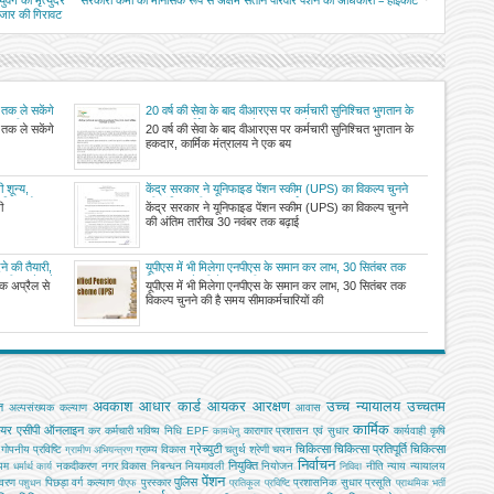
वर्ग की मृत्युदर
सरकारी कर्मी की मानसिक रूप से अक्षम संतान परिवार पेंशन की अधिकारी – हाईकोर्ट
 हजार की गिरावट
तक ले सकेंगे
20 वर्ष की सेवा के बाद वीआरएस पर कर्मचारी सुनिश्चित भुगतान के
ी तारीख
हकदार, कार्मिक मंत्रालय ने एक बयान में कहा, यह भुगतान
तक ले सकेंगे
20 वर्ष की सेवा के बाद वीआरएस पर कर्मचारी सुनिश्चित भुगतान के
सेवानिवृत्ति की तिथि से देय होगा
हकदार, कार्मिक मंत्रालय ने एक बय
 शून्य,
केंद्र सरकार ने यूनिफाइड पेंशन स्कीम (UPS) का विकल्प चुनने
 नियम होगा
की अंतिम तारीख 30 नवंबर तक बढ़ाई
ी
केंद्र सरकार ने यूनिफाइड पेंशन स्कीम (UPS) का विकल्प चुनने
की अंतिम तारीख 30 नवंबर तक बढ़ाई
ने की तैयारी,
यूपीएस में भी मिलेगा एनपीएस के समान कर लाभ, 30 सितंबर तक
यारी, प्रदेश के
विकल्प चुनने की है समय सीमा
एक अप्रैल से
यूपीएस में भी मिलेगा एनपीएस के समान कर लाभ, 30 सितंबर तक
 अवसर
विकल्प चुनने की है समय सीमाकर्मचारियों की
अवकाश
आधार कार्ड
आयकर
आरक्षण
उच्च न्यायालय
उच्चतम
ि
अल्‍पसंख्‍यक कल्‍याण
आवास
कार्मिक
ियर
एसीपी
ऑनलाइन
कर
कर्मचारी भविष्य निधि EPF
कारागार प्रशासन एवं सुधार
कार्यवाही
कृषि
कामधेनु
ग्रेच्युटी
चिकित्सा
चिकित्सा प्रतिपूर्ति
चिकित्‍सा
गोपनीय प्रविष्टि
ग्राम्य विकास
चतुर्थ श्रेणी
चयन
ग्रामीण अभियन्‍त्रण
निर्वाचन
नियुक्ति
यम
नकदीकरण
नगर विकास
निबन्‍धन
नियमावली
नियोजन
नीति
न्याय
न्यायालय
धर्मार्थ कार्य
निविदा
पेंशन
पुलिस
ावरण
पिछड़ा वर्ग कल्‍याण
पुरस्कार
प्रशासनिक सुधार
प्रसूति
पशुधन
पीएफ
प्रतिकूल प्रविष्टि
प्राथमिक भर्ती