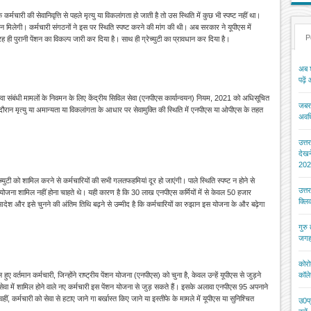
री की सेवानिवृत्ति से पहले मृत्यु या विकलांगता हो जाती है तो उस स्थिति में कुछ भी स्पष्ट नहीं था।
ंशन मिलेगी। कर्मचारी संगठनों ने इस पर स्थिति स्पष्ट करने की मांग की थी। अब सरकार ने यूपीएस में
P
रह ही पुरानी पेंशन का विकल्प जारी कर दिया है। साथ ही ग्रेच्युटी का प्रावधान कर दिया है।
अब श
पढ़ें
सेवा संबंधी मामलों के निवमन के लिए केंद्रीय सिविल सेवा (एनपीएस कार्यान्वयन) नियम, 2021 को अधिसूचित
जबरन
ौरान मृत्यु या अमान्यता या विकलांगता के आधार पर सेवामुक्ति
की स्थिति में एनपीएस या ओपीएस के तहत
अवधि
उत्त
देख
202
ग्रेच्युटी को शामिल करने से कर्मचारियों की सभी गलतफहमियां दूर हो जाएंगी। पाले स्थिति स्पष्ट न होने से
उत्त
योजना शामिल नहीं होना चाहते थे। यही कारण है कि 30 लाख एनपीएस कर्मियों में से केवल 50 हजार
क्ल
ए आदेश और इसे चुनने की अंतिम तिथि बढ़ने से उम्मीद है कि कर्मचारियों का रुझान इस योजना के और बढ़ेगा
गुरु
जगह
कोरो
 वर्तमान कर्मचारी, जिन्होंने राष्ट्रीय पेंशन योजना (एनपीएस) को चुना है, केवल उन्हें यूपीएस से जुड़ने
कॉले
 में शामिल होने वाले नए कर्मचारी इस पेंशन योजना से जुड़ सकते हैं। इसके अलावा एनपीएस
95
अपनाने
 वहीं, कर्मचारी को सेवा से हटाए जाने गा बर्खास्त किए जाने या इस्तीफे के मामले में यूपीएस या सुनिश्चित
उ0प्