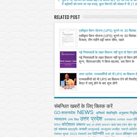
यूपी में नए पेंशनरों की संख्या बढ़ने के बजाय घटी, 65 वर्ष तक के आयु
में बढ़ोतरी को माना जा रहा वजह, कुल पेंशनरों की संख्या में भी 21
RELATED POST
एकीकृत पेंशन योजना (UPS) चुनने पर 30 सितंबर 
फैसला, तीन महीने बढ़ी समय सीमा, पहले 30 जून थ
एकीकृत पेंशन योजना (UPS) चुनने पर 30 सितंबर 
फैसला, तीन महीने बढ़ी समय सीमा, पहले
नई नियमावली के तहत विकल्प नहीं चुना तो पेंशन होगी
पीएफआरडीए ने किया बदलाव, अब पेंशन के लिए यह
नई नियमावली के तहत विकल्प नहीं चुना तो पेंशन होग
लागू
शून्य, पीएफआरडीए ने किया बदलाव, अब पेंशन के
उत्तर प्रदेश: राज्यकर्मियों को भी UPS का विकल्प दे
एक अप्रैल से केंद्र में लागू होने के बाद शुरू होगी तै
राज्यकर्मियों को भी UPS का विकल्प देने की तैयारी
आठ लाख कर्मचारियों को मिलेगा विकल्प चुनने का
केंद्र में लागू होने के बाद शुरू होगी
संबन्धित खबरों के लिए क्लिक करें
NEWS
GO-शासनादेश
अनिवार्य सेवानिवृत्ति
अनुकम्पा नियुक्त
उत्तर प्रदेश
न्यायालय
एर
उच्‍च शिक्षा
उत्तराखण्ड
उपभोक्‍ता संरक्षण
कोर्टशाला
कोषागार
खाद्य एवम् रसद
खेल
गृह
कैरियर
खाद्य एवं औषधि प्रशासन
एवं स्वास्थ्य
जनवरी
छात्रवृत्ति
जनसुनवाई
जनसूचना
जनहित गारण्टी अधिनि
पदोन्नति
परिवहन
पंचायत चुनाव 2015
पंचायती राज
पर्य
परती भूमि विकास