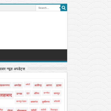
वार न्यूज़ अपडेट्स
अमेठी
बेडकरनगर
अमरोहा
अलीगढ़
आगरा
इटावा
कन्नौज
एटा
औरैया
कानपुर
उन्नाव
लाहाबाद
कानपुर देहात
कौशांबी
कासगंज
कुशीनगर
ीपुर
चंदौसी
चित्रकूट
चंदौली
गोण्डा
गोरखपुर