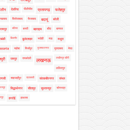
पीलीभीत
ालौन
देवरिया
प्रतापगढ़
फतेहपुर
रुखाबाद
फिरोजाबाद
फैजाबाद
बदायूं
बरेली
बलिया
बस्ती
बाँदा
बागपत
रामपुर
बहराइच
बिजनौर
भदोही
मऊ
ाबंकी
बुलंदशहर
मथुरा
मुजफ्फरनगर
महोबा
मिर्जापुर
मुरादाबाद
मेरठ
ाराजगंज
लखीमपुर खीरी
रायबरेली
नपुरी
रामपुर
लखनऊ
ललितपुर
श्रावस्ती
शाहजहाँपुर
राणसी
संतकबीरनगर
संभल
रनपुर
सोनभद्र
सिद्धार्थनगर
सीतापुर
सुल्तानपुर
रपुर
हाथरस
हरदोई