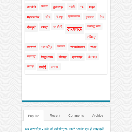
बिजनौर
भदोही
मऊ
बाराबंकी
बुलंदशहर
मथुरा
मुजफ्फरनगर
महोबा
मिर्जापुर
मुरादाबाद
मेरठ
महाराजगंज
लखीमपुर खीरी
रायबरेली
मैनपुरी
रामपुर
लखनऊ
ललितपुर
श्रावस्ती
शाहजहाँपुर
वाराणसी
संतकबीरनगर
संभल
सहारनपुर
सोनभद्र
सिद्धार्थनगर
सीतापुर
सुल्तानपुर
हमीरपुर
हाथरस
हरदोई
Recent
Comments
Archive
Popular
अब शासनादेश ● कॉम की सभी पोस्ट्स / खबरें / आदेश एक ही जगह देखें,