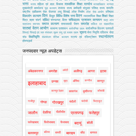
भत्ता
माध्यमिक शिक्षा
मानदेय
महिला एवं बाल विकास
मत्‍स्‍य
मानवाधिकार
मान्यता
मुख्‍यमंत्री कार्यालय
राजस्व
राज्य कर्मचारी संयुक्त परिषद
राज्य सम्पत्ति
युवा कल्याण
राष्ट्रीय एकीकरण
रोक
रोजगार
लघु सिंचाई
लोक निर्माण
वरिष्ठता
लोक सेवा आयोग
वित्त
वेतन
विकलांग कल्याण
विविध
विशेष भत्ता
शिक्षा
विद्युत
व्‍यवसायिक शिक्षा
शिक्षा
संविदा
सचिवालय प्रशासन
सत्यापन
मित्र
श्रम
संवर्ग
संस्‍थागत वित्‍त
सत्र लाभ
समाज कल्याण
समारोह
समाजवादी पेंशन
सत्रलाभ
समन्वय
सर्किल दर
सहकारिता
सातवां वेतन आयोग
सामान्य प्रशासन
सार्वजनिक वितरण प्रणाली
सार्वजनिक उद्यम
सूचना
सेवा निवृत्ति परिलाभ
सेवा
सिंचाई
सिंचाई एवं जल संसाधन
सूक्ष्म लघु एवं मध्यम उद्यम
स्थानांतरण
सेवानिवृत्ति
संघ
स्टाम्प एवं रजिस्ट्रेशन
सेवायोजन
सैनिक कल्‍याण
होमगाडर्स
जनपदवार न्यूज़ अपडेट्स
अमेठी
अंबेडकरनगर
अमरोहा
अलीगढ़
आगरा
इटावा
कन्नौज
एटा
औरैया
कानपुर
उन्नाव
इलाहाबाद
कानपुर देहात
कौशांबी
कासगंज
कुशीनगर
गाजीपुर
चंदौसी
चित्रकूट
चंदौली
गोण्डा
गोरखपुर
पीलीभीत
जालौन
देवरिया
प्रतापगढ़
फतेहपुर
फर्रुखाबाद
फिरोजाबाद
फैजाबाद
बदायूं
बरेली
बलिया
बस्ती
बाँदा
बागपत
बलरामपुर
बहराइच