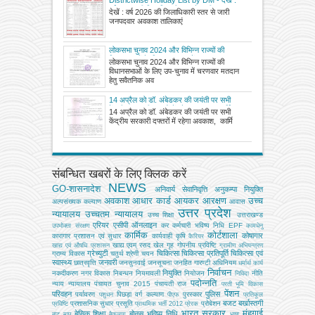
Districtwise Holiday List by DM - देखें :
वर्ष 2026 की जिलाधिकारी स्तर से जारी जनपदवार
देखें : वर्ष 2026 की जिलाधिकारी स्तर से जारी
अवकाश तालिकाएं
जनपदवार अवकाश तालिकाएं
लोकसभा चुनाव 2024 और विभिन्न राज्यों की
विधानसभाओं के लिए उप-चुनाव में चरणवार मतदान
लोकसभा चुनाव 2024 और विभिन्न राज्यों की
हेतु सवैतनिक अवकाश के दिए जाने के संबंध में चुनाव
विधानसभाओं के लिए उप-चुनाव में चरणवार मतदान
आयोग का निर्देश
हेतु सवैतनिक अव
14 अप्रैल को डॉ. अंबेडकर की जयंती पर सभी
केंद्रीय सरकारी दफ्तरों में रहेगा अवकाश, कार्मिक
14 अप्रैल को डॉ. अंबेडकर की जयंती पर सभी
मंत्रालय ने जारी किया आदेश
केंद्रीय सरकारी दफ्तरों में रहेगा अवकाश, कार्मि
संबन्धित खबरों के लिए क्लिक करें
NEWS
GO-शासनादेश
अनिवार्य सेवानिवृत्ति
अनुकम्पा नियुक्ति
अवकाश
आधार कार्ड
आयकर
आरक्षण
उच्च
अल्‍पसंख्‍यक कल्‍याण
आवास
उत्तर प्रदेश
न्यायालय
उच्चतम न्यायालय
उच्‍च शिक्षा
उत्तराखण्ड
एरियर
एसीपी
ऑनलाइन
कर
कर्मचारी भविष्य निधि EPF
उपभोक्‍ता संरक्षण
कामधेनु
कार्मिक
कोर्टशाला
कोषागार
कारागार प्रशासन एवं सुधार
कार्यवाही
कृषि
कैरियर
खाद्य एवम् रसद
खेल
गृह
गोपनीय प्रविष्टि
खाद्य एवं औषधि प्रशासन
ग्रामीण अभियन्‍त्रण
ग्रेच्युटी
चिकित्सा
चिकित्सा प्रतिपूर्ति
चिकित्‍सा एवं
ग्राम्य विकास
चतुर्थ श्रेणी
चयन
स्वास्थ्य
जनवरी
छात्रवृत्ति
जनसुनवाई
जनसूचना
जनहित गारण्टी अधिनियम
धर्मार्थ कार्य
निर्वाचन
नियुक्ति
नकदीकरण
नगर विकास
निबन्‍धन
नियमावली
नियोजन
नीति
निविदा
पदोन्नति
न्याय
न्यायालय
पंचायत चुनाव 2015
पंचायती राज
परती भूमि विकास
पेंशन
परिवहन
पुलिस
पर्यावरण
पिछड़ा वर्ग कल्‍याण
पुरस्कार
पशुधन
पीएफ
प्रतिकूल
बजट
बर्खास्तगी
प्रशासनिक सुधार
प्रसूति
प्रोबेशन
प्रविष्टि
प्राथमिक भर्ती 2012
प्रेरक
भारत सरकार
मंहगाई
बेसिक शिक्षा
बोनस
भविष्य निधि
बाट माप
बैकलाग
भाषा