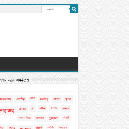
वार न्यूज़ अपडेट्स
अमेठी
बेडकरनगर
अमरोहा
अलीगढ़
आगरा
इटावा
कन्नौज
एटा
औरैया
कानपुर
उन्नाव
लाहाबाद
कानपुर देहात
कौशांबी
कासगंज
कुशीनगर
ीपुर
चंदौसी
चित्रकूट
चंदौली
गोण्डा
गोरखपुर