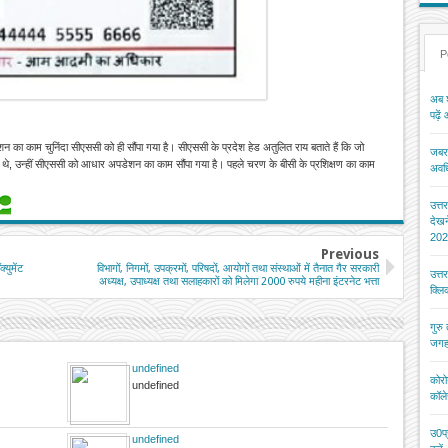
P
अब श
पढ़ें
न का काम चुनिंदा सीएससी को ही सौंपा गया है। सीएससी के प्रदेश हेड अतुलित राय बताते हैं कि जो
जबरन
राते थे, उन्हीं सीएससी को आधार अपडेशन का काम सौंपा गया है। पहले चरण के बीसी के प्रशिक्षण का काम
अवधि
उत्त
देख
202
Previous
युमेंट
विभागों, निगमों, उपक्रमों, परिषदों, आयोगों तथा संस्थाओं में तैनात गैर सरकारी
उत्त
अध्यक्ष, उपाध्यक्ष तथा सलाहकारों को मिलेगा 2000 रुपये महीना इंटरनेट भत्ता
क्ल
गुरु
जगह
undefined
कोरो
undefined
कॉले
उ0प्
undefined