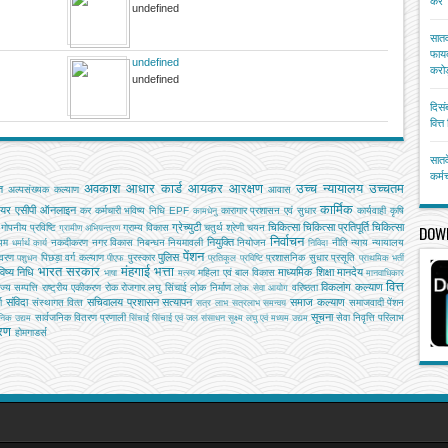
करें
undefined
सातव
फायद
undefined
करोड
undefined
दिसं
वित्
सातव
कर्म
अवकाश
आधार कार्ड
आयकर
आरक्षण
उच्च न्यायालय
उच्चतम
ि
अल्‍पसंख्‍यक कल्‍याण
आवास
कार्मिक
ियर
एसीपी
ऑनलाइन
कर
कर्मचारी भविष्य निधि EPF
कारागार प्रशासन एवं सुधार
कार्यवाही
कृषि
कामधेनु
ग्रेच्युटी
चिकित्सा
चिकित्सा प्रतिपूर्ति
चिकित्‍सा
गोपनीय प्रविष्टि
ग्राम्य विकास
चतुर्थ श्रेणी
चयन
DOW
ग्रामीण अभियन्‍त्रण
निर्वाचन
नियुक्ति
यम
नकदीकरण
नगर विकास
निबन्‍धन
नियमावली
नियोजन
नीति
न्याय
न्यायालय
धर्मार्थ कार्य
निविदा
पेंशन
पुलिस
ावरण
पिछड़ा वर्ग कल्‍याण
पुरस्कार
प्रशासनिक सुधार
प्रसूति
पशुधन
पीएफ
प्रतिकूल प्रविष्टि
प्राथमिक भर्ती
भारत सरकार
मंहगाई भत्ता
िष्य निधि
माध्यमिक शिक्षा
मानदेय
महिला एवं बाल विकास
भाषा
मत्‍स्‍य
मानवाधिकार
वित्त
विकलांग कल्याण
ाज्य सम्पत्ति
राष्ट्रीय एकीकरण
रोक
रोजगार
लघु सिंचाई
लोक निर्माण
वरिष्ठता
लोक सेवा आयोग
संविदा
सचिवालय प्रशासन
सत्यापन
समाज कल्याण
ग
संस्‍थागत वित्‍त
समाजवादी पेंशन
सत्र लाभ
सत्रलाभ
समन्वय
सूचना
सार्वजनिक वितरण प्रणाली
सेवा निवृत्ति परिलाभ
जनिक उद्यम
सिंचाई
सिंचाई एवं जल संसाधन
सूक्ष्म लघु एवं मध्यम उद्यम
तरण
होमगाडर्स