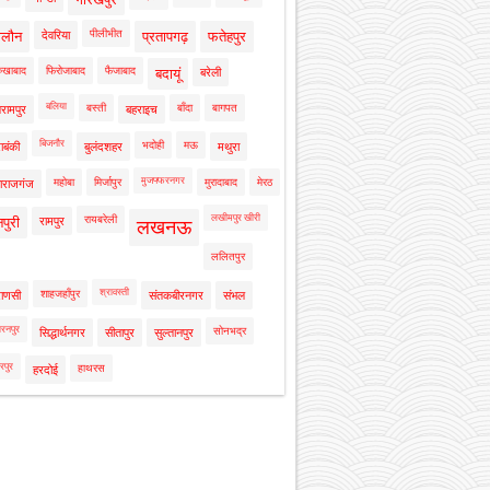
पीलीभीत
ालौन
देवरिया
प्रतापगढ़
फतेहपुर
रुखाबाद
फिरोजाबाद
फैजाबाद
बदायूं
बरेली
बलिया
बस्ती
बाँदा
बागपत
रामपुर
बहराइच
बिजनौर
भदोही
मऊ
ाबंकी
बुलंदशहर
मथुरा
मुजफ्फरनगर
महोबा
मिर्जापुर
मुरादाबाद
मेरठ
ाराजगंज
लखीमपुर खीरी
रायबरेली
नपुरी
रामपुर
लखनऊ
ललितपुर
श्रावस्ती
शाहजहाँपुर
राणसी
संतकबीरनगर
संभल
रनपुर
सोनभद्र
सिद्धार्थनगर
सीतापुर
सुल्तानपुर
रपुर
हाथरस
हरदोई