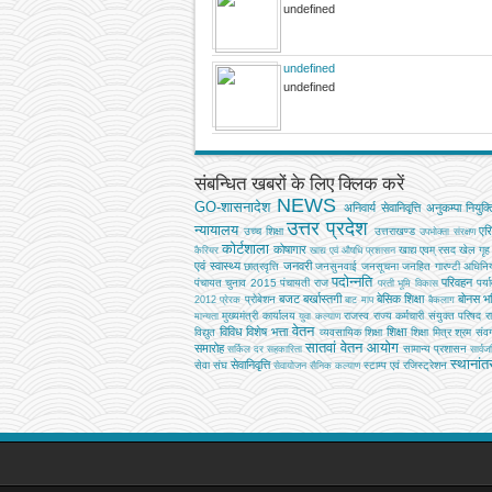
undefined
undefined
undefined
संबन्धित खबरों के लिए क्लिक करें
NEWS
GO-शासनादेश
अनिवार्य सेवानिवृत्ति
अनुकम्पा नियुक्त
उत्तर प्रदेश
न्यायालय
एर
उच्‍च शिक्षा
उत्तराखण्ड
उपभोक्‍ता संरक्षण
कोर्टशाला
कोषागार
खाद्य एवम् रसद
खेल
गृह
कैरियर
खाद्य एवं औषधि प्रशासन
एवं स्वास्थ्य
जनवरी
छात्रवृत्ति
जनसुनवाई
जनसूचना
जनहित गारण्टी अधिनि
पदोन्नति
परिवहन
पंचायत चुनाव 2015
पंचायती राज
पर्य
परती भूमि विकास
बजट
बर्खास्तगी
बेसिक शिक्षा
बोनस
भव
प्रोबेशन
2012
प्रेरक
बाट माप
बैकलाग
मुख्‍यमंत्री कार्यालय
राजस्व
राज्य कर्मचारी संयुक्त परिषद
र
मान्यता
युवा कल्याण
वेतन
विविध
विशेष भत्ता
शिक्षा
विद्युत
व्‍यवसायिक शिक्षा
शिक्षा मित्र
श्रम
संवर्
सातवां वेतन आयोग
समारोह
सामान्य प्रशासन
सर्किल दर
सहकारिता
सार्व
स्थानां
सेवानिवृत्ति
सेवा संघ
स्टाम्प एवं रजिस्ट्रेशन
सेवायोजन
सैनिक कल्‍याण