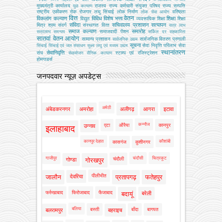
मुख्‍यमंत्री कार्यालय
राजस्व
राज्य कर्मचारी संयुक्त परिषद
राज्य सम्पत्ति
युवा कल्याण
राष्ट्रीय एकीकरण
रोक
रोजगार
लघु सिंचाई
लोक निर्माण
वरिष्ठता
लोक सेवा आयोग
वित्त
वेतन
विकलांग कल्याण
विविध
विशेष भत्ता
शिक्षा
विद्युत
व्‍यवसायिक शिक्षा
शिक्षा
संविदा
सचिवालय प्रशासन
सत्यापन
मित्र
श्रम
संवर्ग
संस्‍थागत वित्‍त
सत्र लाभ
समाज कल्याण
समारोह
समाजवादी पेंशन
सत्रलाभ
समन्वय
सर्किल दर
सहकारिता
सातवां वेतन आयोग
सामान्य प्रशासन
सार्वजनिक वितरण प्रणाली
सार्वजनिक उद्यम
सूचना
सेवा निवृत्ति परिलाभ
सेवा
सिंचाई
सिंचाई एवं जल संसाधन
सूक्ष्म लघु एवं मध्यम उद्यम
स्थानांतरण
सेवानिवृत्ति
संघ
स्टाम्प एवं रजिस्ट्रेशन
सेवायोजन
सैनिक कल्‍याण
होमगाडर्स
जनपदवार न्यूज़ अपडेट्स
अमेठी
अंबेडकरनगर
अमरोहा
अलीगढ़
आगरा
इटावा
कन्नौज
एटा
औरैया
कानपुर
उन्नाव
इलाहाबाद
कानपुर देहात
कौशांबी
कासगंज
कुशीनगर
गाजीपुर
चंदौसी
चित्रकूट
चंदौली
गोण्डा
गोरखपुर
पीलीभीत
जालौन
देवरिया
प्रतापगढ़
फतेहपुर
फर्रुखाबाद
फिरोजाबाद
फैजाबाद
बदायूं
बरेली
बलिया
बस्ती
बाँदा
बागपत
बलरामपुर
बहराइच