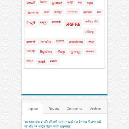
बिजनौर
भदोही
मऊ
बाराबंकी
बुलंदशहर
मथुरा
मुजफ्फरनगर
महोबा
मिर्जापुर
मुरादाबाद
मेरठ
महाराजगंज
लखीमपुर खीरी
रायबरेली
मैनपुरी
रामपुर
लखनऊ
ललितपुर
श्रावस्ती
शाहजहाँपुर
वाराणसी
संतकबीरनगर
संभल
सहारनपुर
सोनभद्र
सिद्धार्थनगर
सीतापुर
सुल्तानपुर
हमीरपुर
हाथरस
हरदोई
Recent
Comments
Archive
Popular
अब शासनादेश ● कॉम की सभी पोस्ट्स / खबरें / आदेश एक ही जगह देखें,
पढ़ें और करें आदेश क्लिक करके डाउनलोड