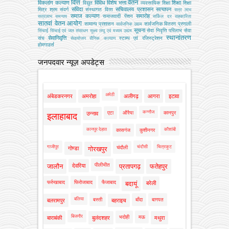
वित्त
वेतन
विकलांग कल्याण
विविध
विशेष भत्ता
शिक्षा
विद्युत
व्‍यवसायिक शिक्षा
शिक्षा
संविदा
सचिवालय प्रशासन
सत्यापन
मित्र
श्रम
संवर्ग
संस्‍थागत वित्‍त
सत्र लाभ
समाज कल्याण
समारोह
समाजवादी पेंशन
सत्रलाभ
समन्वय
सर्किल दर
सहकारिता
सातवां वेतन आयोग
सामान्य प्रशासन
सार्वजनिक वितरण प्रणाली
सार्वजनिक उद्यम
सूचना
सेवा निवृत्ति परिलाभ
सेवा
सिंचाई
सिंचाई एवं जल संसाधन
सूक्ष्म लघु एवं मध्यम उद्यम
स्थानांतरण
सेवानिवृत्ति
संघ
स्टाम्प एवं रजिस्ट्रेशन
सेवायोजन
सैनिक कल्‍याण
होमगाडर्स
जनपदवार न्यूज़ अपडेट्स
अमेठी
अंबेडकरनगर
अमरोहा
अलीगढ़
आगरा
इटावा
कन्नौज
एटा
औरैया
कानपुर
उन्नाव
इलाहाबाद
कानपुर देहात
कौशांबी
कासगंज
कुशीनगर
गाजीपुर
चंदौसी
चित्रकूट
चंदौली
गोण्डा
गोरखपुर
पीलीभीत
जालौन
देवरिया
प्रतापगढ़
फतेहपुर
फर्रुखाबाद
फिरोजाबाद
फैजाबाद
बदायूं
बरेली
बलिया
बस्ती
बाँदा
बागपत
बलरामपुर
बहराइच
बिजनौर
भदोही
मऊ
बाराबंकी
बुलंदशहर
मथुरा