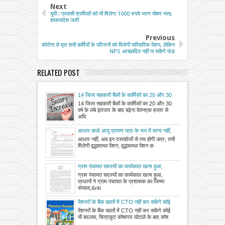
Next
यूपी : प्रवासी श्रमिकों को भी मिलेगा 1000 रुपये भरण पोषण भत्ता,
शासनादेश जारी
Previous
कोरोना से मृत सभी कर्मियों के परिजनों को मिलेगी पारिवारिक पेंशन, लेकिन
NPS आच्छादित नहीं पा सकेंगे फंड
RELATED POST
14 जिला सहकारी बैंकों के कार्मिकों का 20 और 30
वर्ष के लंबे इंतजार के बाद बढ़ेगा वेतन
14 जिला सहकारी बैंकों के कार्मिकों का 20 और 30
वर्ष के लंबे इंतजार के बाद बढ़ेगा वेतनएक हजार से
अधि
आधार कार्ड आयु प्रमाण पत्र के रूप में मान्य नहीं,
वृद्धावस्था पेंशन आवेदन के नियमों में बदलाव, देखें
आधार नहीं, अब इन दस्तावेजों से तय होगी उम्र, तभी
शासनादेश
मिलेगी वृद्धावस्था पेंशन, वृद्धावस्था पेंशन क
ग्राम पंचायत सदस्यों का कार्यकाल खत्म हुआ,
प्रधानों ने ग्राम पंचायत के प्रशासक का जिम्मा
ग्राम पंचायत सदस्यों का कार्यकाल खत्म हुआ,
संभाला, सचिव के साथ मिलकर चलाएंगे ग्राम पंचायत
प्रधानों ने ग्राम पंचायत के प्रशासक का जिम्मा
का कार्य
संभाला,&nb
पेंशनरों के बैंक खातों में CTO नहीं कर सकेंगे कोई
भी बदलाव, चित्रकूट कोषागार घोटाले के बाद
पेंशनरों के बैंक खातों में CTO नहीं कर सकेंगे कोई
कोषागारों के लिए एसओपी जारी
भी बदलाव, चित्रकूट कोषागार घोटाले के बाद कोष