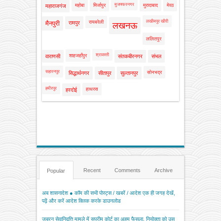
मुजफ्फरनगर
महोबा
मिर्जापुर
मुरादाबाद
मेरठ
महाराजगंज
लखीमपुर खीरी
रायबरेली
मैनपुरी
रामपुर
लखनऊ
ललितपुर
श्रावस्ती
शाहजहाँपुर
वाराणसी
संतकबीरनगर
संभल
सहारनपुर
सोनभद्र
सिद्धार्थनगर
सीतापुर
सुल्तानपुर
हमीरपुर
हाथरस
हरदोई
Recent
Comments
Archive
Popular
अब शासनादेश ● कॉम की सभी पोस्ट्स / खबरें / आदेश एक ही जगह देखें,
पढ़ें और करें आदेश क्लिक करके डाउनलोड
जबरन सेवानिवृत्ति मामले में सुप्रीम कोर्ट का अहम फैसला, नियोक्ता को उस