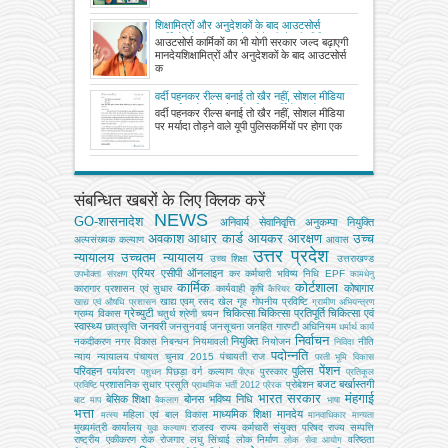
शिक्षामित्रों और अनुदेशकों के बाद आउटसोर्स
कार्मिकों को भी बढ़ा मानदेय देने की तैयारी, विभिन्न
आउटसोर्स कार्मिकों का भी योगी सरकार जल्द बढ़ाएगी
सरकारी विभागों में तैनात चार लाख से अधिक
मानदेयशिक्षामित्रों और अनुदेशकों के बाद आउटसोर्स
कार्मिकों को मिलेगा लाभ
क
वर्दी पहनकर रील्स बनाई तो खैर नहीं, सोशल मीडिया
पर मर्यादा तोड़ने वाले यूपी पुलिसकर्मियों पर होगा
वर्दी पहनकर रील्स बनाई तो खैर नहीं, सोशल मीडिया
एक्शन, जानिए! आदेश की 3 बड़ी बातें
पर मर्यादा तोड़ने वाले यूपी पुलिसकर्मियों पर होगा एक
संबन्धित खबरों के लिए क्लिक करें
NEWS
GO-शासनादेश
अनिवार्य सेवानिवृत्ति
अनुकम्पा नियुक्ति
अवकाश
आधार कार्ड
आयकर
आरक्षण
उच्च
अल्‍पसंख्‍यक कल्‍याण
आवास
उत्तर प्रदेश
न्यायालय
उच्चतम न्यायालय
उच्‍च शिक्षा
उत्तराखण्ड
एरियर
एसीपी
ऑनलाइन
कर
कर्मचारी भविष्य निधि EPF
उपभोक्‍ता संरक्षण
कामधेनु
कार्मिक
कोर्टशाला
कोषागार
कारागार प्रशासन एवं सुधार
कार्यवाही
कृषि
कैरियर
खाद्य एवम् रसद
खेल
गृह
गोपनीय प्रविष्टि
खाद्य एवं औषधि प्रशासन
ग्रामीण अभियन्‍त्रण
ग्रेच्युटी
चिकित्सा
चिकित्सा प्रतिपूर्ति
चिकित्‍सा एवं
ग्राम्य विकास
चतुर्थ श्रेणी
चयन
स्वास्थ्य
जनवरी
छात्रवृत्ति
जनसुनवाई
जनसूचना
जनहित गारण्टी अधिनियम
धर्मार्थ कार्य
निर्वाचन
नियुक्ति
नकदीकरण
नगर विकास
निबन्‍धन
नियमावली
नियोजन
नीति
निविदा
पदोन्नति
न्याय
न्यायालय
पंचायत चुनाव 2015
पंचायती राज
परती भूमि विकास
पेंशन
परिवहन
पुलिस
पर्यावरण
पिछड़ा वर्ग कल्‍याण
पुरस्कार
पशुधन
पीएफ
प्रतिकूल
बजट
बर्खास्तगी
प्रशासनिक सुधार
प्रसूति
प्रोबेशन
प्रविष्टि
प्राथमिक भर्ती 2012
प्रेरक
भारत सरकार
मंहगाई
बेसिक शिक्षा
बोनस
भविष्य निधि
बाट माप
बैकलाग
भाषा
भत्ता
माध्यमिक शिक्षा
मानदेय
महिला एवं बाल विकास
मत्‍स्‍य
मानवाधिकार
मान्यता
मुख्‍यमंत्री कार्यालय
राजस्व
राज्य कर्मचारी संयुक्त परिषद
राज्य सम्पत्ति
युवा कल्याण
राष्ट्रीय एकीकरण
रोक
रोजगार
लघु सिंचाई
लोक निर्माण
वरिष्ठता
लोक सेवा आयोग