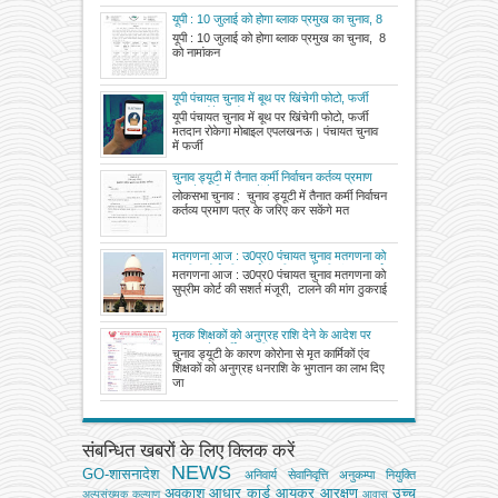
यूपी : 10 जुलाई को होगा ब्लाक प्रमुख का चुनाव, 8
को नामांकन
यूपी : 10 जुलाई को होगा ब्लाक प्रमुख का चुनाव, 8
को नामांकन
यूपी पंचायत चुनाव में बूथ पर खिंचेगी फोटो, फर्जी
मतदान रोकेगा मोबाइल एप
यूपी पंचायत चुनाव में बूथ पर खिंचेगी फोटो, फर्जी
मतदान रोकेगा मोबाइल एपलखनऊ। पंचायत चुनाव
में फर्जी
चुनाव ड्यूटी में तैनात कर्मी निर्वाचन कर्तव्य प्रमाण
पत्र के जरिए कर सकेंगे मतदान
लोकसभा चुनाव : चुनाव ड्यूटी में तैनात कर्मी निर्वाचन
कर्तव्य प्रमाण पत्र के जरिए कर सकेंगे मत
मतगणना आज : उ0प्र0 पंचायत चुनाव मतगणना को
सुप्रीम कोर्ट की सशर्त मंजूरी, टालने की मांग ठुकराई
मतगणना आज : उ0प्र0 पंचायत चुनाव मतगणना को
सुप्रीम कोर्ट की सशर्त मंजूरी, टालने की मांग ठुकराई
मृतक शिक्षकों को अनुग्रह राशि देने के आदेश पर
सरकार से पुनर्विचार की मांग ✊
चुनाव ड्यूटी के कारण कोरोना से मृत कार्मिकों एंव
शिक्षकों को अनुग्रह धनराशि के भुगतान का लाभ दिए
जा
संबन्धित खबरों के लिए क्लिक करें
NEWS
GO-शासनादेश
अनिवार्य सेवानिवृत्ति
अनुकम्पा नियुक्ति
अवकाश
आधार कार्ड
आयकर
आरक्षण
उच्च
अल्‍पसंख्‍यक कल्‍याण
आवास