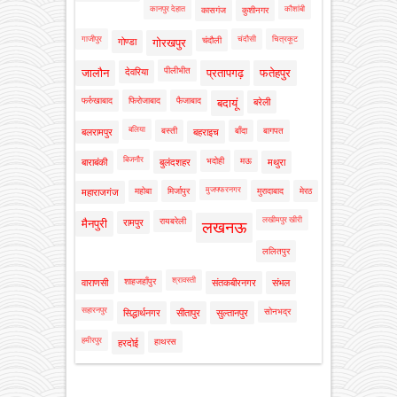
कानपुर देहात
कौशांबी
कासगंज
कुशीनगर
गाजीपुर
चंदौसी
चित्रकूट
चंदौली
गोण्डा
गोरखपुर
पीलीभीत
जालौन
देवरिया
प्रतापगढ़
फतेहपुर
फर्रुखाबाद
फिरोजाबाद
फैजाबाद
बदायूं
बरेली
बलिया
बस्ती
बाँदा
बागपत
बलरामपुर
बहराइच
बिजनौर
भदोही
मऊ
बाराबंकी
बुलंदशहर
मथुरा
मुजफ्फरनगर
महोबा
मिर्जापुर
मुरादाबाद
मेरठ
महाराजगंज
लखीमपुर खीरी
रायबरेली
मैनपुरी
रामपुर
लखनऊ
ललितपुर
श्रावस्ती
शाहजहाँपुर
वाराणसी
संतकबीरनगर
संभल
सहारनपुर
सोनभद्र
सिद्धार्थनगर
सीतापुर
सुल्तानपुर
हमीरपुर
हाथरस
हरदोई