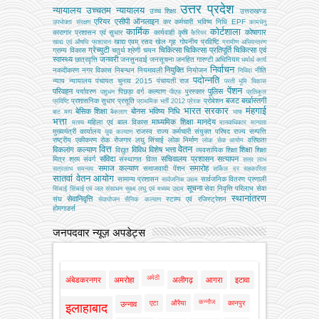
उत्तर प्रदेश
न्यायालय
उच्चतम न्यायालय
उच्‍च शिक्षा
उत्तराखण्ड
एरियर
एसीपी
ऑनलाइन
कर
कर्मचारी भविष्य निधि EPF
उपभोक्‍ता संरक्षण
कामधेनु
कार्मिक
कोर्टशाला
कोषागार
कारागार प्रशासन एवं सुधार
कार्यवाही
कृषि
कैरियर
खाद्य एवम् रसद
खेल
गृह
गोपनीय प्रविष्टि
खाद्य एवं औषधि प्रशासन
ग्रामीण अभियन्‍त्रण
ग्रेच्युटी
चिकित्सा
चिकित्सा प्रतिपूर्ति
चिकित्‍सा एवं
ग्राम्य विकास
चतुर्थ श्रेणी
चयन
स्वास्थ्य
जनवरी
छात्रवृत्ति
जनसुनवाई
जनसूचना
जनहित गारण्टी अधिनियम
धर्मार्थ कार्य
निर्वाचन
नियुक्ति
नकदीकरण
नगर विकास
निबन्‍धन
नियमावली
नियोजन
नीति
निविदा
पदोन्नति
न्याय
न्यायालय
पंचायत चुनाव 2015
पंचायती राज
परती भूमि विकास
पेंशन
परिवहन
पुलिस
पर्यावरण
पिछड़ा वर्ग कल्‍याण
पुरस्कार
पशुधन
पीएफ
प्रतिकूल
बजट
बर्खास्तगी
प्रशासनिक सुधार
प्रसूति
प्रोबेशन
प्रविष्टि
प्राथमिक भर्ती 2012
प्रेरक
भारत सरकार
मंहगाई
बेसिक शिक्षा
बोनस
भविष्य निधि
बाट माप
बैकलाग
भाषा
भत्ता
माध्यमिक शिक्षा
मानदेय
महिला एवं बाल विकास
मत्‍स्‍य
मानवाधिकार
मान्यता
मुख्‍यमंत्री कार्यालय
राजस्व
राज्य कर्मचारी संयुक्त परिषद
राज्य सम्पत्ति
युवा कल्याण
राष्ट्रीय एकीकरण
रोक
रोजगार
लघु सिंचाई
लोक निर्माण
वरिष्ठता
लोक सेवा आयोग
वित्त
वेतन
विकलांग कल्याण
विविध
विशेष भत्ता
शिक्षा
विद्युत
व्‍यवसायिक शिक्षा
शिक्षा
संविदा
सचिवालय प्रशासन
सत्यापन
मित्र
श्रम
संवर्ग
संस्‍थागत वित्‍त
सत्र लाभ
समाज कल्याण
समारोह
समाजवादी पेंशन
सत्रलाभ
समन्वय
सर्किल दर
सहकारिता
सातवां वेतन आयोग
सामान्य प्रशासन
सार्वजनिक वितरण प्रणाली
सार्वजनिक उद्यम
सूचना
सेवा निवृत्ति परिलाभ
सेवा
सिंचाई
सिंचाई एवं जल संसाधन
सूक्ष्म लघु एवं मध्यम उद्यम
स्थानांतरण
सेवानिवृत्ति
संघ
स्टाम्प एवं रजिस्ट्रेशन
सेवायोजन
सैनिक कल्‍याण
होमगाडर्स
जनपदवार न्यूज़ अपडेट्स
अमेठी
अंबेडकरनगर
अमरोहा
अलीगढ़
आगरा
इटावा
कन्नौज
एटा
औरैया
कानपुर
उन्नाव
इलाहाबाद