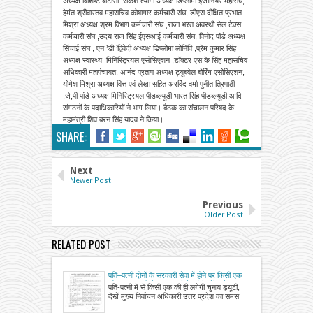
अध्यक्ष विशिष्ट बीटीसी ,राकेश त्यागी अध्यक्ष डिप्लोमा इंजीनियर महासंघ,
हेमंत श्रीवास्तव महासचिव कोषागार कर्मचारी संघ, डीएस दीक्षित,प्रभात
मिश्रा अध्यक्ष श्रम विभाग कर्मचारी संघ ,राजा भरत अवस्थी सेल टेक्स
कर्मचारी संघ ,उदय राज सिंह ईएसआई कर्मचारी संघ, विनोद पांडे अध्यक्ष
सिंचाई संघ , एन ’डी ’द्विवेदी अध्यक्ष डिप्लोमा लोनिवि ,प्रेम कुमार सिंह
अध्यक्ष स्वास्थ्य मिनिस्ट्रियल एसोसिएशन ,डॉक्टर एस के सिंह महासचिव
अधिकारी महापंचायत, आनंद प्रताप अध्यक्ष ट्यूबवेल बोरिंग एसोसिएशन,
योगेश मिश्रा अध्यक्ष वित्त एवं लेखा सहित अरविंद वर्मा पुनीत त्रिपाठी
,जे,पी पांडे अध्यक्ष मिनिस्ट्रियल पीडब्ल्यूडी भारत सिंह पीडब्ल्यूडी,आदि
संगठनों के पदाधिकारियों ने भाग लिया। बैठक का संचालन परिषद के
महामंत्री शिव बरन सिंह यादव ने किया।
SHARE:
Next
Newer Post
Previous
Older Post
RELATED POST
पति–पत्नी दोनों के सरकारी सेवा में होने पर किसी एक
को चुनाव ड्यूटी से मुक्त करने के संबंध में आदेश
पति-पत्नी में से किसी एक की ही लगेगी चुनाव ड्यूटी,
जारी
देखें मुख्य निर्वाचन अधिकारी उत्तर प्रदेश का समस