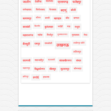
पीलीभीत
जालौन
देवरिया
प्रतापगढ़
फतेहपुर
फर्रुखाबाद
फिरोजाबाद
फैजाबाद
बदायूं
बरेली
बलिया
बस्ती
बाँदा
बागपत
बलरामपुर
बहराइच
बिजनौर
भदोही
मऊ
बाराबंकी
बुलंदशहर
मथुरा
मुजफ्फरनगर
महोबा
मिर्जापुर
मुरादाबाद
मेरठ
महाराजगंज
लखीमपुर खीरी
रायबरेली
मैनपुरी
रामपुर
लखनऊ
ललितपुर
श्रावस्ती
शाहजहाँपुर
वाराणसी
संतकबीरनगर
संभल
सहारनपुर
सोनभद्र
सिद्धार्थनगर
सीतापुर
सुल्तानपुर
हमीरपुर
हाथरस
हरदोई