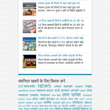
पंचायत चुनाव की तैयारी दो साल पहले शुरू करे
सरकार', समय पर चुनाव न होने से चिंतित हाईकोर्ट ने
पंचायत चुनाव की तैयारी दो साल पहले शुरू करे
कहा, समयसीमा में चुनाव जरूरी
सरकार', समय पर चुनाव न होने से चिंतित हाईकोर्ट ने
14 जिला सहकारी बैंकों के कार्मिकों का 20 और 30
वर्ष के लंबे इंतजार के बाद बढ़ेगा वेतन
14 जिला सहकारी बैंकों के कार्मिकों का 20 और 30
वर्ष के लंबे इंतजार के बाद बढ़ेगा वेतनएक हजार से
अधि
पेंशनरों के बैंक खातों में CTO नहीं कर सकेंगे कोई
भी बदलाव, चित्रकूट कोषागार घोटाले के बाद
पेंशनरों के बैंक खातों में CTO नहीं कर सकेंगे कोई
कोषागारों के लिए एसओपी जारी
भी बदलाव, चित्रकूट कोषागार घोटाले के बाद कोष
जिला पंचायत अध्यक्षों और ब्लॉक प्रमुखों को मिल
सकता है प्रशासक का जिम्मा, कार्यकाल समाप्ति से
जिला पंचायत अध्यक्षों और ब्लॉक प्रमुखों को मिल
पहले शासन स्तर पर मंथन, विभाग ने भेजा प्रस्ताव
सकता है प्रशासक का जिम्मा, कार्यकाल समाप्ति से
संबन्धित खबरों के लिए क्लिक करें
NEWS
GO-शासनादेश
अनिवार्य सेवानिवृत्ति
अनुकम्पा नियुक्ति
अवकाश
आधार कार्ड
आयकर
आरक्षण
उच्च
अल्‍पसंख्‍यक कल्‍याण
आवास
उत्तर प्रदेश
न्यायालय
उच्चतम न्यायालय
उच्‍च शिक्षा
उत्तराखण्ड
एरियर
एसीपी
ऑनलाइन
कर
कर्मचारी भविष्य निधि EPF
उपभोक्‍ता संरक्षण
कामधेनु
कार्मिक
कोर्टशाला
कोषागार
कारागार प्रशासन एवं सुधार
कार्यवाही
कृषि
कैरियर
खाद्य एवम् रसद
खेल
गृह
गोपनीय प्रविष्टि
खाद्य एवं औषधि प्रशासन
ग्रामीण अभियन्‍त्रण
ग्रेच्युटी
चिकित्सा
चिकित्सा प्रतिपूर्ति
चिकित्‍सा एवं
ग्राम्य विकास
चतुर्थ श्रेणी
चयन