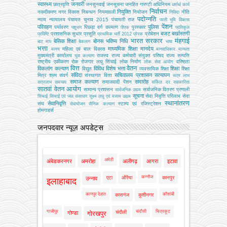
स्वास्थ्य
जनवरी
छात्रवृत्ति
जनसुनवाई
जनसूचना
जनहित गारण्टी अधिनियम
धर्मार्थ कार्य
निर्वाचन
नियुक्ति
नकदीकरण
नगर विकास
निबन्‍धन
नियमावली
नियोजन
नीति
निविदा
पदोन्नति
न्याय
न्यायालय
पंचायत चुनाव 2015
पंचायती राज
परती भूमि विकास
पेंशन
परिवहन
पुलिस
पर्यावरण
पिछड़ा वर्ग कल्‍याण
पुरस्कार
पशुधन
पीएफ
प्रतिकूल
बजट
बर्खास्तगी
प्रशासनिक सुधार
प्रसूति
प्रोबेशन
प्रविष्टि
प्राथमिक भर्ती 2012
प्रेरक
भारत सरकार
मंहगाई
बेसिक शिक्षा
बोनस
भविष्य निधि
बाट माप
बैकलाग
भाषा
भत्ता
माध्यमिक शिक्षा
मानदेय
महिला एवं बाल विकास
मत्‍स्‍य
मानवाधिकार
मान्यता
मुख्‍यमंत्री कार्यालय
राजस्व
राज्य कर्मचारी संयुक्त परिषद
राज्य सम्पत्ति
युवा कल्याण
राष्ट्रीय एकीकरण
रोक
रोजगार
लघु सिंचाई
लोक निर्माण
वरिष्ठता
लोक सेवा आयोग
वित्त
वेतन
विकलांग कल्याण
विविध
विशेष भत्ता
शिक्षा
विद्युत
व्‍यवसायिक शिक्षा
शिक्षा
संविदा
सचिवालय प्रशासन
सत्यापन
मित्र
श्रम
संवर्ग
संस्‍थागत वित्‍त
सत्र लाभ
समाज कल्याण
समारोह
समाजवादी पेंशन
सत्रलाभ
समन्वय
सर्किल दर
सहकारिता
सातवां वेतन आयोग
सामान्य प्रशासन
सार्वजनिक वितरण प्रणाली
सार्वजनिक उद्यम
सूचना
सेवा निवृत्ति परिलाभ
सेवा
सिंचाई
सिंचाई एवं जल संसाधन
सूक्ष्म लघु एवं मध्यम उद्यम
स्थानांतरण
सेवानिवृत्ति
संघ
स्टाम्प एवं रजिस्ट्रेशन
सेवायोजन
सैनिक कल्‍याण
होमगाडर्स
जनपदवार न्यूज़ अपडेट्स
अमेठी
अंबेडकरनगर
अमरोहा
अलीगढ़
आगरा
इटावा
कन्नौज
एटा
औरैया
कानपुर
उन्नाव
इलाहाबाद
कानपुर देहात
कौशांबी
कासगंज
कुशीनगर
गाजीपुर
चंदौसी
चित्रकूट
चंदौली
गोण्डा
गोरखपुर