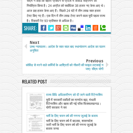
सीएम ने कहा कि बेहतर प्रबंधन से प्रदेश में कोविड संक्रमण को
नियंत्रित किया है। 24 अप्रैल को सर्वाधिक 38 हजार नए केस आए थे।
आज छह हजार केस आए हैं। पिछले 24 घंटे में तीन लाख सात हजार
टेस्ट किए गए हैं। एक दिन में तीन लाख टेस्ट करने वाला यूपी पहला राज्य
है। रिकवरी रेट 93 प्रतिशत से अधिक है।
SHARE:
Next
उच्च न्यायालय : आदेश के सात साल बाद स्थानांतरण आदेश का पालन
अनुचित
Previous
कोविड से मरने वाले कर्मियों के आश्रितों को नौकरी की फाइल लटकाई न
जाए: सीएम योगी
RELATED POST
राज्य विधि अधिकारीगण को दी जाने वाली रिटेनरशिप
तथा बहस फीस में वृद्धि किये जाने के सम्बन्ध में
यूपी में सरकारी वकीलों का मानदेय बढ़ा, मंथली
रिटेनरशिप और बहस की नई फीस फिक्सलखनऊ।
योगी सरकार ने सर
भर्ती के लिए चयन वर्ष की गणना जुलाई के बजाय
जनवरी से
भर्ती के लिए चयन वर्ष में बदलाव, शासनादेश
जारी भर्ती के लिए चयन वर्ष की गणना जुलाई के
बजाय जनव