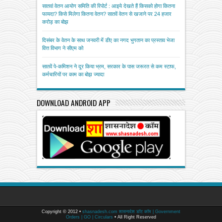
सातवां वेतन आयोग समिति की रिपोर्ट : आइये देखते हैं किसको होगा कितना
फायदा? किसे मिलेगा कितना वेतन? सातवें वेतन से खजाने पर 24 हजार
करोड़ का बोझ
दिसंबर के वेतन के साथ जनवरी में डीए का नगद भुगतान का प्रस्ताव भेजा
वित्त विभाग ने सीएम को
सातवें पे-कमिशन ने दूर किया भ्रम, सरकार के पास जरूरत से कम स्टाफ,
कर्मचारियों पर काम का बोझ ज्यादा
DOWNLOAD ANDROID APP
Copyright © 2012 •
shasnadesh.com शासनादेश डॉट कॉम | Government
Orders | GO | Circulars
• All Right Reserved