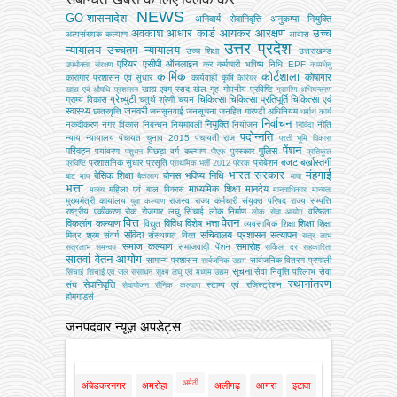
NEWS
GO-शासनादेश
अनिवार्य सेवानिवृत्ति
अनुकम्पा नियुक्ति
अवकाश
आधार कार्ड
आयकर
आरक्षण
उच्च
अल्‍पसंख्‍यक कल्‍याण
आवास
उत्तर प्रदेश
न्यायालय
उच्चतम न्यायालय
उच्‍च शिक्षा
उत्तराखण्ड
एरियर
एसीपी
ऑनलाइन
कर
कर्मचारी भविष्य निधि EPF
उपभोक्‍ता संरक्षण
कामधेनु
कार्मिक
कोर्टशाला
कोषागार
कारागार प्रशासन एवं सुधार
कार्यवाही
कृषि
कैरियर
खाद्य एवम् रसद
खेल
गृह
गोपनीय प्रविष्टि
खाद्य एवं औषधि प्रशासन
ग्रामीण अभियन्‍त्रण
ग्रेच्युटी
चिकित्सा
चिकित्सा प्रतिपूर्ति
चिकित्‍सा एवं
ग्राम्य विकास
चतुर्थ श्रेणी
चयन
स्वास्थ्य
जनवरी
छात्रवृत्ति
जनसुनवाई
जनसूचना
जनहित गारण्टी अधिनियम
धर्मार्थ कार्य
निर्वाचन
नियुक्ति
नकदीकरण
नगर विकास
निबन्‍धन
नियमावली
नियोजन
नीति
निविदा
पदोन्नति
न्याय
न्यायालय
पंचायत चुनाव 2015
पंचायती राज
परती भूमि विकास
पेंशन
परिवहन
पुलिस
पर्यावरण
पिछड़ा वर्ग कल्‍याण
पुरस्कार
पशुधन
पीएफ
प्रतिकूल
बजट
बर्खास्तगी
प्रशासनिक सुधार
प्रसूति
प्रोबेशन
प्रविष्टि
प्राथमिक भर्ती 2012
प्रेरक
भारत सरकार
मंहगाई
बेसिक शिक्षा
बोनस
भविष्य निधि
बाट माप
बैकलाग
भाषा
भत्ता
माध्यमिक शिक्षा
मानदेय
महिला एवं बाल विकास
मत्‍स्‍य
मानवाधिकार
मान्यता
मुख्‍यमंत्री कार्यालय
राजस्व
राज्य कर्मचारी संयुक्त परिषद
राज्य सम्पत्ति
युवा कल्याण
राष्ट्रीय एकीकरण
रोक
रोजगार
लघु सिंचाई
लोक निर्माण
वरिष्ठता
लोक सेवा आयोग
वित्त
वेतन
विकलांग कल्याण
विविध
विशेष भत्ता
शिक्षा
विद्युत
व्‍यवसायिक शिक्षा
शिक्षा
संविदा
सचिवालय प्रशासन
सत्यापन
मित्र
श्रम
संवर्ग
संस्‍थागत वित्‍त
सत्र लाभ
समाज कल्याण
समारोह
समाजवादी पेंशन
सत्रलाभ
समन्वय
सर्किल दर
सहकारिता
सातवां वेतन आयोग
सामान्य प्रशासन
सार्वजनिक वितरण प्रणाली
सार्वजनिक उद्यम
सूचना
सेवा निवृत्ति परिलाभ
सेवा
सिंचाई
सिंचाई एवं जल संसाधन
सूक्ष्म लघु एवं मध्यम उद्यम
स्थानांतरण
सेवानिवृत्ति
संघ
स्टाम्प एवं रजिस्ट्रेशन
सेवायोजन
सैनिक कल्‍याण
होमगाडर्स
जनपदवार न्यूज़ अपडेट्स
अमेठी
अंबेडकरनगर
अमरोहा
अलीगढ़
आगरा
इटावा