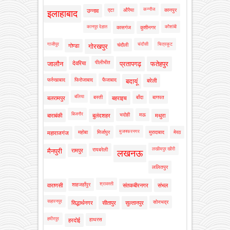
कन्नौज
एटा
औरैया
कानपुर
उन्नाव
इलाहाबाद
कानपुर देहात
कौशांबी
कासगंज
कुशीनगर
गाजीपुर
चंदौसी
चित्रकूट
चंदौली
गोण्डा
गोरखपुर
पीलीभीत
जालौन
देवरिया
प्रतापगढ़
फतेहपुर
फर्रुखाबाद
फिरोजाबाद
फैजाबाद
बदायूं
बरेली
बलिया
बस्ती
बाँदा
बागपत
बलरामपुर
बहराइच
बिजनौर
भदोही
मऊ
बाराबंकी
बुलंदशहर
मथुरा
मुजफ्फरनगर
महोबा
मिर्जापुर
मुरादाबाद
मेरठ
महाराजगंज
लखीमपुर खीरी
रायबरेली
मैनपुरी
रामपुर
लखनऊ
ललितपुर
श्रावस्ती
शाहजहाँपुर
वाराणसी
संतकबीरनगर
संभल
सहारनपुर
सोनभद्र
सिद्धार्थनगर
सीतापुर
सुल्तानपुर
हमीरपुर
हाथरस
हरदोई