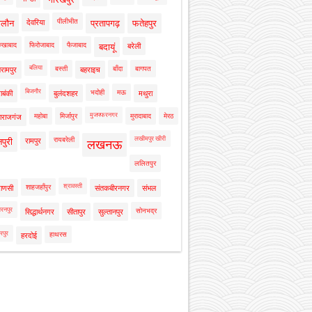
पीलीभीत
ालौन
देवरिया
प्रतापगढ़
फतेहपुर
रुखाबाद
फिरोजाबाद
फैजाबाद
बदायूं
बरेली
बलिया
बस्ती
बाँदा
बागपत
रामपुर
बहराइच
बिजनौर
भदोही
मऊ
ाबंकी
बुलंदशहर
मथुरा
मुजफ्फरनगर
महोबा
मिर्जापुर
मुरादाबाद
मेरठ
ाराजगंज
लखीमपुर खीरी
रायबरेली
नपुरी
रामपुर
लखनऊ
ललितपुर
श्रावस्ती
शाहजहाँपुर
राणसी
संतकबीरनगर
संभल
रनपुर
सोनभद्र
सिद्धार्थनगर
सीतापुर
सुल्तानपुर
रपुर
हाथरस
हरदोई