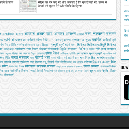
करें
बैठकों की सूचना देने और निर्णय के क्रियान्वयन में फिसड्डी,
रने से साफ
सीएम बार बार कह रहे और अफसर हैं कि सुन ही नहीं रहे, समय से
कार्यशैली पर नाराजगी जताते हुए सीएम ने दिए कड़े निर्देश
बैठकों की सूचना देने और निर्णय के क्रिया
सातव
फायद
करोड
दिसं
अवकाश
आधार कार्ड
आयकर
आरक्षण
उच्च न्यायालय
उच्चतम
ि
अल्‍पसंख्‍यक कल्‍याण
आवास
वित्
कार्मिक
ियर
एसीपी
ऑनलाइन
कर
कर्मचारी भविष्य निधि EPF
कारागार प्रशासन एवं सुधार
कार्यवाही
कृषि
कामधेनु
ग्रेच्युटी
चिकित्सा
चिकित्सा प्रतिपूर्ति
चिकित्‍सा
गोपनीय प्रविष्टि
ग्राम्य विकास
चतुर्थ श्रेणी
चयन
ग्रामीण अभियन्‍त्रण
सातव
निर्वाचन
नियुक्ति
यम
नकदीकरण
नगर विकास
निबन्‍धन
नियमावली
नियोजन
नीति
न्याय
न्यायालय
धर्मार्थ कार्य
निविदा
कर्म
पेंशन
पुलिस
ावरण
पिछड़ा वर्ग कल्‍याण
पुरस्कार
प्रशासनिक सुधार
प्रसूति
पशुधन
पीएफ
प्रतिकूल प्रविष्टि
प्राथमिक भर्ती
भारत सरकार
मंहगाई भत्ता
िष्य निधि
माध्यमिक शिक्षा
मानदेय
महिला एवं बाल विकास
भाषा
मत्‍स्‍य
मानवाधिकार
वित्त
विकलांग कल्याण
ाज्य सम्पत्ति
राष्ट्रीय एकीकरण
रोक
रोजगार
लघु सिंचाई
लोक निर्माण
वरिष्ठता
लोक सेवा आयोग
DOW
संविदा
सचिवालय प्रशासन
सत्यापन
समाज कल्याण
ग
संस्‍थागत वित्‍त
समाजवादी पेंशन
सत्र लाभ
सत्रलाभ
समन्वय
सूचना
सार्वजनिक वितरण प्रणाली
सेवा निवृत्ति परिलाभ
जनिक उद्यम
सिंचाई
सिंचाई एवं जल संसाधन
सूक्ष्म लघु एवं मध्यम उद्यम
तरण
होमगाडर्स