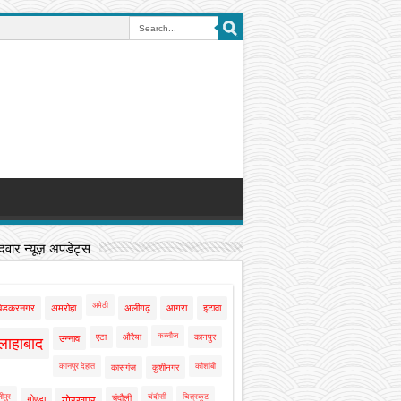
वार न्यूज़ अपडेट्स
अमेठी
बेडकरनगर
अमरोहा
अलीगढ़
आगरा
इटावा
कन्नौज
एटा
औरैया
कानपुर
उन्नाव
लाहाबाद
कानपुर देहात
कौशांबी
कासगंज
कुशीनगर
ीपुर
चंदौसी
चित्रकूट
चंदौली
गोण्डा
गोरखपुर