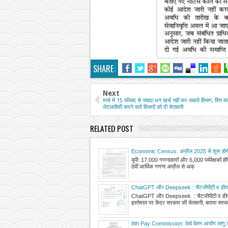
SHARE:
Next
मार्च में 15 फीसद से ज्यादा धन खर्च नहीं कर सकते विभाग, वित्त मं
लेटलतीफी करने वाले विभागों को दी चेतावनी
RELATED POST
Economic Census: अप्रैल 2025 से शुरू होग
आर्थिक गणना, मास्टर ट्रेनरों की तैनाती के साथ तैय
यूपी: 17,000 गणनाकारों और 6,000 पर्यवेक्षकों हों
8वीं आर्थिक गणना अप्रैल से अक्
ChatGPT और Deepseek : चैटजीपीटी व डीप
इस्तेमाल पर केंद्र सरकार की चेतावनी, बताया सरक
ChatGPT और Deepseek : चैटजीपीटी व डीप
दस्तावेज के लिए खतरा
इस्तेमाल पर केंद्र सरकार की चेतावनी, बताया सरक
8th Pay Commission: 8वां वेतन आयोग लागू क