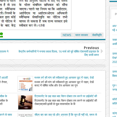
P
अब श
पढ़ें
NEWS
भारत सरकार
सेवानिवृत्ति
जबरन
अवधि
Previous
त्रालय ने
केंद्रीय कर्मचारियों ने मनाया काला दिवस, 16 मार्च को पूर्व घोषित देशव्यापी हड़ताल के
उत्त
लिए कसी कमर
देख
202
उत्त
क्ल
ी आठवीं
मध्यम वर्ग की मांग को स्वीकारते हुए आयकर छूट में राहत, देखें
ारी शुरू
बजट में घोषित स्लैब और देय आयकर का गुणा गणित
गे तैनात,
मध्यम वर्ग की मांग को स्वीकारते हुए आयकर छूट में राहत, देखें
बजट में घोषित स्लैब और देय आयकर का गुण
गुरु
जगह
सीक के
रिटायरमेंट के छह साल बाद पेंशन दोबारा तय करने पर हाईकोर्ट की
कोरो
ारी डाटा व
रोक
सीक के
रिटायरमेंट के छह साल बाद पेंशन दोबारा तय करने पर हाईकोर्ट की
कॉले
ारी
रोकएसएसपी झांसी से पूछा शासनादेश के वि
उ0प्
रने से साफ
सीएम बार बार कह रहे और अफसर हैं कि सुन ही नहीं रहे, समय से