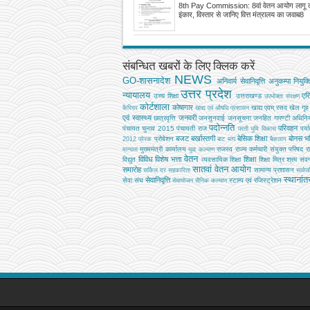
इंकार, विस्तार से जानिए वित्त मंत्रालय का जवाब
8th Pay Commission: 8वां वेतन आयोग लागू क
इंकार, विस्तार से जानिए वित्त मंत्रालय का जवाब8
संबन्धित खबरों के लिए क्लिक करें
NEWS
GO-शासनादेश
अनिवार्य सेवानिवृत्ति
अनुकम्पा नियुक्त
उत्तर प्रदेश
न्यायालय
एर
उच्‍च शिक्षा
उत्तराखण्ड
उपभोक्‍ता संरक्षण
कोर्टशाला
कोषागार
खाद्य एवम् रसद
खेल
गृह
कैरियर
खाद्य एवं औषधि प्रशासन
एवं स्वास्थ्य
जनवरी
छात्रवृत्ति
जनसुनवाई
जनसूचना
जनहित गारण्टी अधिनि
पदोन्नति
परिवहन
पंचायत चुनाव 2015
पंचायती राज
पर्य
परती भूमि विकास
बजट
बर्खास्तगी
बेसिक शिक्षा
बोनस
भव
प्रोबेशन
2012
प्रेरक
बाट माप
बैकलाग
मुख्‍यमंत्री कार्यालय
राजस्व
राज्य कर्मचारी संयुक्त परिषद
र
मान्यता
युवा कल्याण
वेतन
विविध
विशेष भत्ता
शिक्षा
विद्युत
व्‍यवसायिक शिक्षा
शिक्षा मित्र
श्रम
संवर्
सातवां वेतन आयोग
समारोह
सामान्य प्रशासन
सर्किल दर
सहकारिता
सार्व
स्थानां
सेवानिवृत्ति
सेवा संघ
स्टाम्प एवं रजिस्ट्रेशन
सेवायोजन
सैनिक कल्‍याण