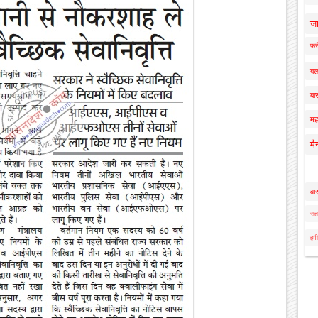
ज
फर्
बल
बार
मह
मै
वा
सहा
हमी