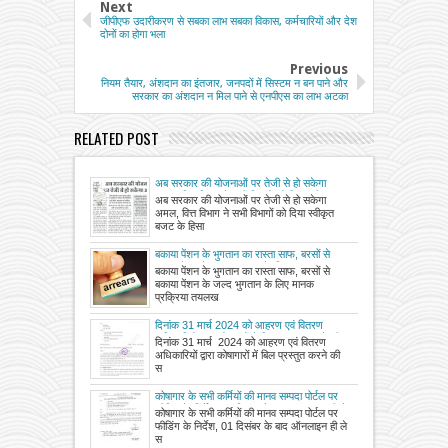
Next
जीपीएफ उदारीकरण से सबका लाभ सबका विकास, कर्मचारियों और देश
दोनों का होगा भला
Previous
नियम तैयार, अंशदान का इंतजार, जनपदों में सिस्टम न बन पाने और
सरकार का अंशदान न मिल पाने से एनपीएस का लाभ अटका
RELATED POST
अब सरकार की योजनाओं पर तेजी से हो सकेगा
अमल, वित्त विभाग ने सभी विभागों को दिया स्वीकृत
अब सरकार की योजनाओं पर तेजी से हो सकेगा
बजट के हिसाब से खर्च की अनुमति, कड़े वित्तीय
अमल, वित्त विभाग ने सभी विभागों को दिया स्वीकृत
अनुशासन की कोशिश जारी
बजट के हिसा
बकाया पेंशन के भुगतान का रास्ता साफ, बरसों से
बकाया पेंशन के जल्द भुगतान के लिए मानक
बकाया पेंशन के भुगतान का रास्ता साफ, बरसों से
प्रक्रिया तय
बकाया पेंशन के जल्द भुगतान के लिए मानक
प्रक्रिया तयलख
दिनांक 31 मार्च 2024 को आहरण एवं वितरण
अधिकारियों द्वारा कोषागारों में बिल प्रस्तुत करने की
दिनांक 31 मार्च 2024 को आहरण एवं वितरण
समय-सीमा संशोधित
अधिकारियों द्वारा कोषागारों में बिल प्रस्तुत करने की
स
कोषागार के सभी कर्मियों की मानव सम्पदा पोर्टल पर
फीडिंग के निर्देश, 01 दिसंबर के बाद ऑनलाइन ही ले
कोषागार के सभी कर्मियों की मानव सम्पदा पोर्टल पर
सकेंगे अवकाश।
फीडिंग के निर्देश, 01 दिसंबर के बाद ऑनलाइन ही ले
स