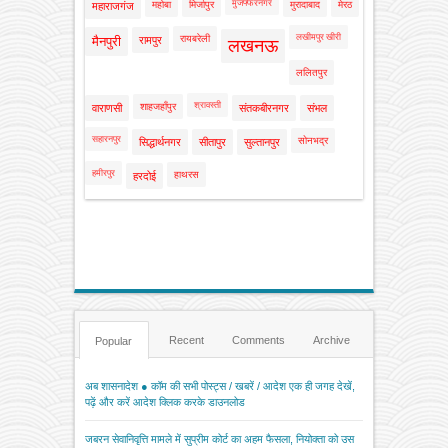
मुजफ्फरनगर
महोबा
मिर्जापुर
मुरादाबाद
मेरठ
महाराजगंज
लखीमपुर खीरी
रायबरेली
मैनपुरी
रामपुर
लखनऊ
ललितपुर
श्रावस्ती
शाहजहाँपुर
वाराणसी
संतकबीरनगर
संभल
सहारनपुर
सोनभद्र
सिद्धार्थनगर
सीतापुर
सुल्तानपुर
हमीरपुर
हाथरस
हरदोई
Recent
Comments
Archive
Popular
अब शासनादेश ● कॉम की सभी पोस्ट्स / खबरें / आदेश एक ही जगह देखें,
पढ़ें और करें आदेश क्लिक करके डाउनलोड
जबरन सेवानिवृत्ति मामले में सुप्रीम कोर्ट का अहम फैसला, नियोक्ता को उस