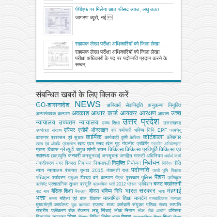
पीपीएफ पर मिलेगा आठ फीसद ब्याज, लघु बचत
योजनाओं पर ब्याज दरें बढ़ी, आदेश देखें
जागरण ब्यूरो, नई 
सहायक लेखा परीक्षा अधिकारियों को जिला लेखा
परीक्षा अधिकारी के पद पर पदोन्नति प्रदान करने के
सहायक लेखा परीक्षा अधिकारियों को जिला लेखा
सम्‍बन्‍ध में।
परीक्षा अधिकारी के पद पर पदोन्नति प्रदान करने के
सम्‍बन्
संबन्धित खबरों के लिए क्लिक करें
NEWS
GO-शासनादेश
अनिवार्य सेवानिवृत्ति
अनुकम्पा नियुक्ति
अवकाश
आधार कार्ड
आयकर
आरक्षण
उच्च
अल्‍पसंख्‍यक कल्‍याण
आवास
उत्तर प्रदेश
न्यायालय
उच्चतम न्यायालय
उच्‍च शिक्षा
उत्तराखण्ड
एरियर
एसीपी
ऑनलाइन
कर
कर्मचारी भविष्य निधि EPF
उपभोक्‍ता संरक्षण
कामधेनु
कार्मिक
कोर्टशाला
कोषागार
कारागार प्रशासन एवं सुधार
कार्यवाही
कृषि
कैरियर
खाद्य एवम् रसद
खेल
गृह
गोपनीय प्रविष्टि
खाद्य एवं औषधि प्रशासन
ग्रामीण अभियन्‍त्रण
ग्रेच्युटी
चिकित्सा
चिकित्सा प्रतिपूर्ति
चिकित्‍सा एवं
ग्राम्य विकास
चतुर्थ श्रेणी
चयन
स्वास्थ्य
जनवरी
छात्रवृत्ति
जनसुनवाई
जनसूचना
जनहित गारण्टी अधिनियम
धर्मार्थ कार्य
निर्वाचन
नियुक्ति
नकदीकरण
नगर विकास
निबन्‍धन
नियमावली
नियोजन
नीति
निविदा
पदोन्नति
न्याय
न्यायालय
पंचायत चुनाव 2015
पंचायती राज
परती भूमि विकास
पेंशन
परिवहन
पुलिस
पर्यावरण
पिछड़ा वर्ग कल्‍याण
पुरस्कार
पशुधन
पीएफ
प्रतिकूल
बजट
बर्खास्तगी
प्रशासनिक सुधार
प्रसूति
प्रोबेशन
प्रविष्टि
प्राथमिक भर्ती 2012
प्रेरक
भारत सरकार
मंहगाई
बेसिक शिक्षा
बोनस
भविष्य निधि
बाट माप
बैकलाग
भाषा
भत्ता
माध्यमिक शिक्षा
मानदेय
महिला एवं बाल विकास
मत्‍स्‍य
मानवाधिकार
मान्यता
मुख्‍यमंत्री कार्यालय
राजस्व
राज्य कर्मचारी संयुक्त परिषद
राज्य सम्पत्ति
युवा कल्याण
राष्ट्रीय एकीकरण
रोक
रोजगार
लघु सिंचाई
लोक निर्माण
वरिष्ठता
लोक सेवा आयोग
वित्त
वेतन
विकलांग कल्याण
विविध
विशेष भत्ता
शिक्षा