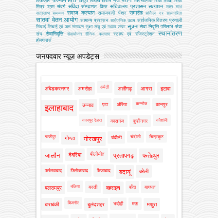
विद्युत
व्‍यवसायिक शिक्षा
शिक्षा
संविदा
सचिवालय प्रशासन
सत्यापन
मित्र
श्रम
संवर्ग
संस्‍थागत वित्‍त
सत्र लाभ
समाज कल्याण
समारोह
समाजवादी पेंशन
सत्रलाभ
समन्वय
सर्किल दर
सहकारिता
सातवां वेतन आयोग
सामान्य प्रशासन
सार्वजनिक वितरण प्रणाली
सार्वजनिक उद्यम
सूचना
सेवा निवृत्ति परिलाभ
सेवा
सिंचाई
सिंचाई एवं जल संसाधन
सूक्ष्म लघु एवं मध्यम उद्यम
स्थानांतरण
सेवानिवृत्ति
संघ
स्टाम्प एवं रजिस्ट्रेशन
सेवायोजन
सैनिक कल्‍याण
होमगाडर्स
जनपदवार न्यूज़ अपडेट्स
अमेठी
अंबेडकरनगर
अमरोहा
अलीगढ़
आगरा
इटावा
कन्नौज
एटा
औरैया
कानपुर
उन्नाव
इलाहाबाद
कानपुर देहात
कौशांबी
कासगंज
कुशीनगर
गाजीपुर
चंदौसी
चित्रकूट
चंदौली
गोण्डा
गोरखपुर
पीलीभीत
जालौन
देवरिया
प्रतापगढ़
फतेहपुर
फर्रुखाबाद
फिरोजाबाद
फैजाबाद
बदायूं
बरेली
बलिया
बस्ती
बाँदा
बागपत
बलरामपुर
बहराइच
बिजनौर
भदोही
मऊ
बाराबंकी
बुलंदशहर
मथुरा