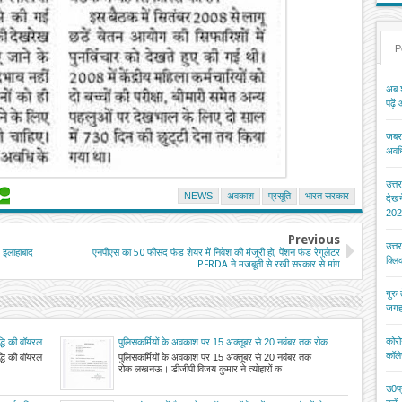
P
अब श
पढ़ें
जबरन
अवधि
उत्त
NEWS
अवकाश
प्रसूति
भारत सरकार
देख
202
Previous
उत्त
: इलाहाबाद
एनपीएस का 50 फीसद फंड शेयर में निवेश की मंजूरी हो, पेंशन फंड रेगुलेटर
क्ल
PFRDA ने मजबूती से रखी सरकार से मांग
गुरु
जगह
कोरो
द्धि की वॉयरल
पुलिसकर्मियों के अवकाश पर 15 अक्तूबर से 20 नवंबर तक रोक
कॉले
द्धि की वॉयरल
पुलिसकर्मियों के अवकाश पर 15 अक्तूबर से 20 नवंबर तक
रोक लखनऊ। डीजीपी विजय कुमार ने त्योहारों क
उ0प्