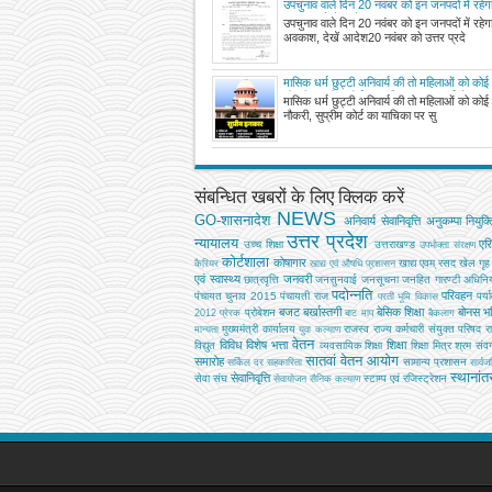
उपचुनाव वाले दिन 20 नवंबर को इन जनपदों में रहेग
अवकाश, देखें आदेश
उपचुनाव वाले दिन 20 नवंबर को इन जनपदों में रहेग
अवकाश, देखें आदेश20 नवंबर को उत्तर प्रदे
मासिक धर्म छुट्टी अनिवार्य की तो महिलाओं को कोई न
नौकरी, सुप्रीम कोर्ट का याचिका पर सुनवाई से इन्क
मासिक धर्म छुट्टी अनिवार्य की तो महिलाओं को कोई न
नौकरी, सुप्रीम कोर्ट का याचिका पर सु
संबन्धित खबरों के लिए क्लिक करें
NEWS
GO-शासनादेश
अनिवार्य सेवानिवृत्ति
अनुकम्पा नियुक्त
उत्तर प्रदेश
न्यायालय
एर
उच्‍च शिक्षा
उत्तराखण्ड
उपभोक्‍ता संरक्षण
कोर्टशाला
कोषागार
खाद्य एवम् रसद
खेल
गृह
कैरियर
खाद्य एवं औषधि प्रशासन
एवं स्वास्थ्य
जनवरी
छात्रवृत्ति
जनसुनवाई
जनसूचना
जनहित गारण्टी अधिनि
पदोन्नति
परिवहन
पंचायत चुनाव 2015
पंचायती राज
पर्य
परती भूमि विकास
बजट
बर्खास्तगी
बेसिक शिक्षा
बोनस
भव
प्रोबेशन
2012
प्रेरक
बाट माप
बैकलाग
मुख्‍यमंत्री कार्यालय
राजस्व
राज्य कर्मचारी संयुक्त परिषद
र
मान्यता
युवा कल्याण
वेतन
विविध
विशेष भत्ता
शिक्षा
विद्युत
व्‍यवसायिक शिक्षा
शिक्षा मित्र
श्रम
संवर्
सातवां वेतन आयोग
समारोह
सामान्य प्रशासन
सर्किल दर
सहकारिता
सार्व
स्थानां
सेवानिवृत्ति
सेवा संघ
स्टाम्प एवं रजिस्ट्रेशन
सेवायोजन
सैनिक कल्‍याण