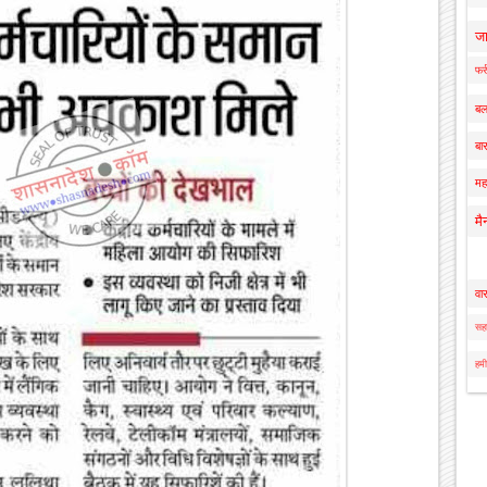
ज
फर्
बल
बार
मह
मै
वा
सहा
हमी