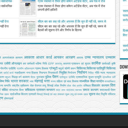
करें
ा सार्वजनिक
ग्राम पंचायत में तैयार होगा कॉमन अटेंडेंस सेंटर, अब गांव में रोज
लगानी होगी हाजिरी
ा सार्वजनिक
ग्राम पंचायत में तैयार होगा कॉमन अटेंडेंस सेंटर, अब गांव में रोज
लगानी होगी हाजिरी
सातव
फायद
करोड
हीं देगा
सीएम बार बार कह रहे और अफसर हैं कि सुन ही नहीं रहे, समय से
ार
बैठकों की सूचना देने और निर्णय के क्रियान्वयन में फिसड्डी,
हीं देगा
सीएम बार बार कह रहे और अफसर हैं कि सुन ही नहीं रहे, समय से
कार्यशैली पर नाराजगी जताते हुए सीएम ने दिए कड़े निर्देश
बैठकों की सूचना देने और निर्णय के क्रिया
दिसं
वित्
सातव
कर्म
अवकाश
आधार कार्ड
आयकर
आरक्षण
उच्च न्यायालय
उच्चतम
ि
अल्‍पसंख्‍यक कल्‍याण
आवास
कार्मिक
ियर
एसीपी
ऑनलाइन
कर
कर्मचारी भविष्य निधि EPF
कारागार प्रशासन एवं सुधार
कार्यवाही
कृषि
कामधेनु
DOW
ग्रेच्युटी
चिकित्सा
चिकित्सा प्रतिपूर्ति
चिकित्‍सा
गोपनीय प्रविष्टि
ग्राम्य विकास
चतुर्थ श्रेणी
चयन
ग्रामीण अभियन्‍त्रण
निर्वाचन
नियुक्ति
यम
नकदीकरण
नगर विकास
निबन्‍धन
नियमावली
नियोजन
नीति
न्याय
न्यायालय
धर्मार्थ कार्य
निविदा
पेंशन
पुलिस
ावरण
पिछड़ा वर्ग कल्‍याण
पुरस्कार
प्रशासनिक सुधार
प्रसूति
पशुधन
पीएफ
प्रतिकूल प्रविष्टि
प्राथमिक भर्ती
भारत सरकार
मंहगाई भत्ता
िष्य निधि
माध्यमिक शिक्षा
मानदेय
महिला एवं बाल विकास
भाषा
मत्‍स्‍य
मानवाधिकार
वित्त
विकलांग कल्याण
ाज्य सम्पत्ति
राष्ट्रीय एकीकरण
रोक
रोजगार
लघु सिंचाई
लोक निर्माण
वरिष्ठता
लोक सेवा आयोग
संविदा
सचिवालय प्रशासन
सत्यापन
समाज कल्याण
ग
संस्‍थागत वित्‍त
समाजवादी पेंशन
सत्र लाभ
सत्रलाभ
समन्वय
सूचना
सार्वजनिक वितरण प्रणाली
सेवा निवृत्ति परिलाभ
जनिक उद्यम
सिंचाई
सिंचाई एवं जल संसाधन
सूक्ष्म लघु एवं मध्यम उद्यम
तरण
होमगाडर्स