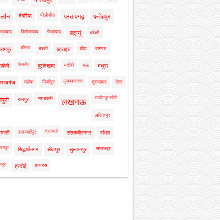
पीलीभीत
ालौन
देवरिया
प्रतापगढ़
फतेहपुर
रुखाबाद
फिरोजाबाद
फैजाबाद
बदायूं
बरेली
बलिया
बस्ती
बाँदा
बागपत
रामपुर
बहराइच
बिजनौर
भदोही
मऊ
ाबंकी
बुलंदशहर
मथुरा
मुजफ्फरनगर
महोबा
मिर्जापुर
मुरादाबाद
मेरठ
ाराजगंज
लखीमपुर खीरी
रायबरेली
नपुरी
रामपुर
लखनऊ
ललितपुर
श्रावस्ती
शाहजहाँपुर
राणसी
संतकबीरनगर
संभल
रनपुर
सोनभद्र
सिद्धार्थनगर
सीतापुर
सुल्तानपुर
रपुर
हाथरस
हरदोई