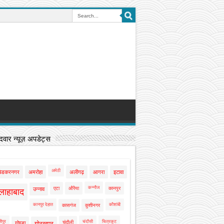
वार न्यूज़ अपडेट्स
अमेठी
बेडकरनगर
अमरोहा
अलीगढ़
आगरा
इटावा
कन्नौज
एटा
औरैया
कानपुर
उन्नाव
लाहाबाद
कानपुर देहात
कौशांबी
कासगंज
कुशीनगर
ीपुर
चंदौसी
चित्रकूट
चंदौली
गोण्डा
गोरखपुर