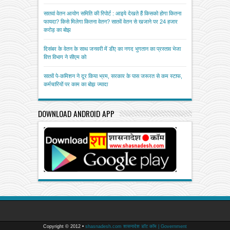
सातवां वेतन आयोग समिति की रिपोर्ट : आइये देखते हैं किसको होगा कितना
फायदा? किसे मिलेगा कितना वेतन? सातवें वेतन से खजाने पर 24 हजार
करोड़ का बोझ
दिसंबर के वेतन के साथ जनवरी में डीए का नगद भुगतान का प्रस्ताव भेजा
वित्त विभाग ने सीएम को
सातवें पे-कमिशन ने दूर किया भ्रम, सरकार के पास जरूरत से कम स्टाफ,
कर्मचारियों पर काम का बोझ ज्यादा
DOWNLOAD ANDROID APP
Copyright © 2012 •
shasnadesh.com शासनादेश डॉट कॉम | Government