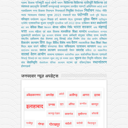
ग्रेच्युटी
चिकित्सा
चिकित्सा प्रतिपूर्ति
चिकित्‍सा एवं
ग्राम्य विकास
चतुर्थ श्रेणी
चयन
स्वास्थ्य
जनवरी
छात्रवृत्ति
जनसुनवाई
जनसूचना
जनहित गारण्टी अधिनियम
धर्मार्थ कार्य
निर्वाचन
नियुक्ति
नकदीकरण
नगर विकास
निबन्‍धन
नियमावली
नियोजन
नीति
निविदा
पदोन्नति
न्याय
न्यायालय
पंचायत चुनाव 2015
पंचायती राज
परती भूमि विकास
पेंशन
परिवहन
पुलिस
पर्यावरण
पिछड़ा वर्ग कल्‍याण
पुरस्कार
पशुधन
पीएफ
प्रतिकूल
बजट
बर्खास्तगी
प्रशासनिक सुधार
प्रसूति
प्रोबेशन
प्रविष्टि
प्राथमिक भर्ती 2012
प्रेरक
भारत सरकार
मंहगाई
बेसिक शिक्षा
बोनस
भविष्य निधि
बाट माप
बैकलाग
भाषा
भत्ता
माध्यमिक शिक्षा
मानदेय
महिला एवं बाल विकास
मत्‍स्‍य
मानवाधिकार
मान्यता
मुख्‍यमंत्री कार्यालय
राजस्व
राज्य कर्मचारी संयुक्त परिषद
राज्य सम्पत्ति
युवा कल्याण
राष्ट्रीय एकीकरण
रोक
रोजगार
लघु सिंचाई
लोक निर्माण
वरिष्ठता
लोक सेवा आयोग
वित्त
वेतन
विकलांग कल्याण
विविध
विशेष भत्ता
शिक्षा
विद्युत
व्‍यवसायिक शिक्षा
शिक्षा
संविदा
सचिवालय प्रशासन
सत्यापन
मित्र
श्रम
संवर्ग
संस्‍थागत वित्‍त
सत्र लाभ
समाज कल्याण
समारोह
समाजवादी पेंशन
सत्रलाभ
समन्वय
सर्किल दर
सहकारिता
सातवां वेतन आयोग
सामान्य प्रशासन
सार्वजनिक वितरण प्रणाली
सार्वजनिक उद्यम
सूचना
सेवा निवृत्ति परिलाभ
सेवा
सिंचाई
सिंचाई एवं जल संसाधन
सूक्ष्म लघु एवं मध्यम उद्यम
स्थानांतरण
सेवानिवृत्ति
संघ
स्टाम्प एवं रजिस्ट्रेशन
सेवायोजन
सैनिक कल्‍याण
होमगाडर्स
जनपदवार न्यूज़ अपडेट्स
अमेठी
अंबेडकरनगर
अमरोहा
अलीगढ़
आगरा
इटावा
कन्नौज
एटा
औरैया
कानपुर
उन्नाव
इलाहाबाद
कानपुर देहात
कौशांबी
कासगंज
कुशीनगर
गाजीपुर
चंदौसी
चित्रकूट
चंदौली
गोण्डा
गोरखपुर