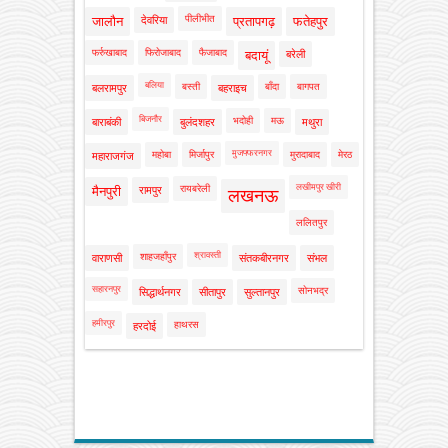
पीलीभीत
जालौन
देवरिया
प्रतापगढ़
फतेहपुर
फर्रुखाबाद
फिरोजाबाद
फैजाबाद
बदायूं
बरेली
बलिया
बस्ती
बाँदा
बागपत
बलरामपुर
बहराइच
बिजनौर
भदोही
मऊ
बाराबंकी
बुलंदशहर
मथुरा
मुजफ्फरनगर
महोबा
मिर्जापुर
मुरादाबाद
मेरठ
महाराजगंज
लखीमपुर खीरी
रायबरेली
मैनपुरी
रामपुर
लखनऊ
ललितपुर
श्रावस्ती
शाहजहाँपुर
वाराणसी
संतकबीरनगर
संभल
सहारनपुर
सोनभद्र
सिद्धार्थनगर
सीतापुर
सुल्तानपुर
हमीरपुर
हाथरस
हरदोई