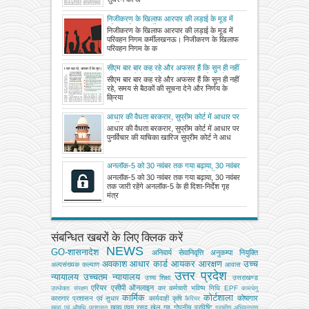
निजीकरण के खिलाफ आरपार की लड़ाई के मूड में
परिवहन निगम कर्मी
निजीकरण के खिलाफ आरपार की लड़ाई के मूड में
परिवहन निगम कर्मीलखनऊ। निजीकरण के खिलाफ
परिवहन निगम के क
सीएम बार बार कह रहे और अफसर हैं कि सुन ही नहीं
रहे, समय से बैठकों की सूचना देने और निर्णय के
सीएम बार बार कह रहे और अफसर हैं कि सुन ही नहीं
क्रियान्वयन में फिसड्डी, कार्यशैली पर नाराजगी
रहे, समय से बैठकों की सूचना देने और निर्णय के
जताते हुए सीएम ने दिए कड़े निर्देश
क्रिया
आधार की वैधता बरकरार, सुप्रीम कोर्ट में आधार पर
पुनर्विचार की याचिका खारिज
आधार की वैधता बरकरार, सुप्रीम कोर्ट में आधार पर
पुनर्विचार की याचिका खारिज सुप्रीम कोर्ट ने आध
अनलॉक-5 को 30 नवंबर तक गया बढ़ाया, 30 नवंबर
तक जारी रहेंगे अनलॉक-5 के ही दिशा-निर्देश
अनलॉक-5 को 30 नवंबर तक गया बढ़ाया, 30 नवंबर
तक जारी रहेंगे अनलॉक-5 के ही दिशा-निर्देश गृह
मंत्र
संबन्धित खबरों के लिए क्लिक करें
NEWS
GO-शासनादेश
अनिवार्य सेवानिवृत्ति
अनुकम्पा नियुक्ति
अवकाश
आधार कार्ड
आयकर
आरक्षण
उच्च
अल्‍पसंख्‍यक कल्‍याण
आवास
उत्तर प्रदेश
न्यायालय
उच्चतम न्यायालय
उच्‍च शिक्षा
उत्तराखण्ड
एरियर
एसीपी
ऑनलाइन
कर
कर्मचारी भविष्य निधि EPF
उपभोक्‍ता संरक्षण
कामधेनु
कार्मिक
कोर्टशाला
कोषागार
कारागार प्रशासन एवं सुधार
कार्यवाही
कृषि
कैरियर
खाद्य एवम् रसद
खेल
गृह
गोपनीय प्रविष्टि
खाद्य एवं औषधि प्रशासन
ग्रामीण अभियन्‍त्रण