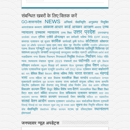
संबन्धित खबरों के लिए क्लिक करें
NEWS
GO-शासनादेश
अनिवार्य सेवानिवृत्ति
अनुकम्पा नियुक्ति
अवकाश
आधार कार्ड
आयकर
आरक्षण
उच्च
अल्‍पसंख्‍यक कल्‍याण
आवास
उत्तर प्रदेश
न्यायालय
उच्चतम न्यायालय
उच्‍च शिक्षा
उत्तराखण्ड
एरियर
एसीपी
ऑनलाइन
कर
कर्मचारी भविष्य निधि EPF
उपभोक्‍ता संरक्षण
कामधेनु
कार्मिक
कोर्टशाला
कोषागार
कारागार प्रशासन एवं सुधार
कार्यवाही
कृषि
कैरियर
खाद्य एवम् रसद
खेल
गृह
गोपनीय प्रविष्टि
खाद्य एवं औषधि प्रशासन
ग्रामीण अभियन्‍त्रण
ग्रेच्युटी
चिकित्सा
चिकित्सा प्रतिपूर्ति
चिकित्‍सा एवं
ग्राम्य विकास
चतुर्थ श्रेणी
चयन
स्वास्थ्य
जनवरी
छात्रवृत्ति
जनसुनवाई
जनसूचना
जनहित गारण्टी अधिनियम
धर्मार्थ कार्य
निर्वाचन
नियुक्ति
नकदीकरण
नगर विकास
निबन्‍धन
नियमावली
नियोजन
नीति
निविदा
पदोन्नति
न्याय
न्यायालय
पंचायत चुनाव 2015
पंचायती राज
परती भूमि विकास
पेंशन
परिवहन
पुलिस
पर्यावरण
पिछड़ा वर्ग कल्‍याण
पुरस्कार
पशुधन
पीएफ
प्रतिकूल
बजट
बर्खास्तगी
प्रशासनिक सुधार
प्रसूति
प्रोबेशन
प्रविष्टि
प्राथमिक भर्ती 2012
प्रेरक
भारत सरकार
मंहगाई
बेसिक शिक्षा
बोनस
भविष्य निधि
बाट माप
बैकलाग
भाषा
भत्ता
माध्यमिक शिक्षा
मानदेय
महिला एवं बाल विकास
मत्‍स्‍य
मानवाधिकार
मान्यता
मुख्‍यमंत्री कार्यालय
राजस्व
राज्य कर्मचारी संयुक्त परिषद
राज्य सम्पत्ति
युवा कल्याण
राष्ट्रीय एकीकरण
रोक
रोजगार
लघु सिंचाई
लोक निर्माण
वरिष्ठता
लोक सेवा आयोग
वित्त
वेतन
विकलांग कल्याण
विविध
विशेष भत्ता
शिक्षा
विद्युत
व्‍यवसायिक शिक्षा
शिक्षा
संविदा
सचिवालय प्रशासन
सत्यापन
मित्र
श्रम
संवर्ग
संस्‍थागत वित्‍त
सत्र लाभ
समाज कल्याण
समारोह
समाजवादी पेंशन
सत्रलाभ
समन्वय
सर्किल दर
सहकारिता
सातवां वेतन आयोग
सामान्य प्रशासन
सार्वजनिक वितरण प्रणाली
सार्वजनिक उद्यम
सूचना
सेवा निवृत्ति परिलाभ
सेवा
सिंचाई
सिंचाई एवं जल संसाधन
सूक्ष्म लघु एवं मध्यम उद्यम
स्थानांतरण
सेवानिवृत्ति
संघ
स्टाम्प एवं रजिस्ट्रेशन
सेवायोजन
सैनिक कल्‍याण
होमगाडर्स
जनपदवार न्यूज़ अपडेट्स