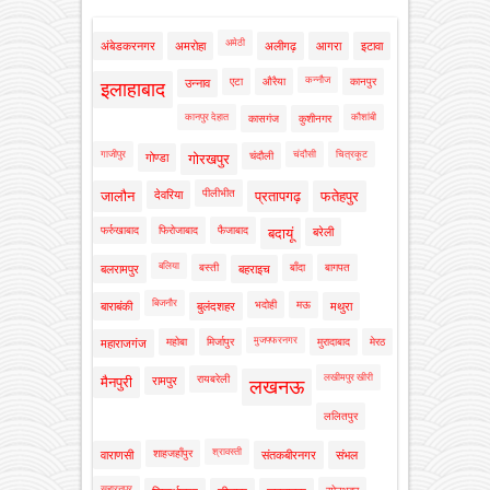
अमेठी
अंबेडकरनगर
अमरोहा
अलीगढ़
आगरा
इटावा
कन्नौज
एटा
औरैया
कानपुर
उन्नाव
इलाहाबाद
कानपुर देहात
कौशांबी
कासगंज
कुशीनगर
गाजीपुर
चंदौसी
चित्रकूट
चंदौली
गोण्डा
गोरखपुर
पीलीभीत
जालौन
देवरिया
प्रतापगढ़
फतेहपुर
फर्रुखाबाद
फिरोजाबाद
फैजाबाद
बदायूं
बरेली
बलिया
बस्ती
बाँदा
बागपत
बलरामपुर
बहराइच
बिजनौर
भदोही
मऊ
बाराबंकी
बुलंदशहर
मथुरा
मुजफ्फरनगर
महोबा
मिर्जापुर
मुरादाबाद
मेरठ
महाराजगंज
लखीमपुर खीरी
रायबरेली
मैनपुरी
रामपुर
लखनऊ
ललितपुर
श्रावस्ती
शाहजहाँपुर
वाराणसी
संतकबीरनगर
संभल
सहारनपुर