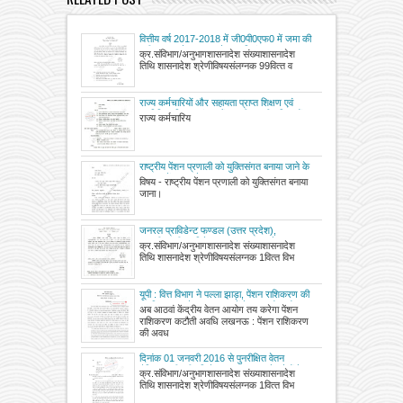
वित्तीय वर्ष 2017-2018 में जी0पी0एफ0 में जमा की
गयी तथा उनके नाम अवशेष पर दिनांक 01 अक्टूबर,
क्र.संविभाग/अनुभागशासनादेश संख्याशासनादेश
2017 से दिनांक 31 दिसम्बर, 2017 तक ब्याज की
तिथि शासनादेश श्रेणीविषयसंलग्नक 99वित्‍त व
दर विषयक
राज्य कर्मचारियों और सहायता प्राप्त शिक्षण एवं
प्राविधिक शिक्षण संस्थाओं, शहरी स्थानीय निकायों
राज्य कर्मचारिय
तथा कार्य प्रभारित कर्मचारियों को महंगाई भत्ते का
दिनांक 01-01-2017 से बढी हुई दर पर भुगतान का
आदेश
राष्ट्रीय पेंशन प्रणाली को युक्तिसंगत बनाया जाने के
सम्बन्ध में शासनादेश
विषय - राष्ट्रीय पेंशन प्रणाली को युक्तिसंगत बनाया
जाना।
जनरल प्राविडेन्ट फण्डल (उत्तर प्रदेश),
कन्ट्रीब्यूट्री प्राविडेन्ट फण्ड (उत्तर प्रदेश) तथा
क्र.संविभाग/अनुभागशासनादेश संख्याशासनादेश
उत्तर प्रदेश कन्ट्रीब्यूट्री प्राविडेन्ट पेंशन
तिथि शासनादेश श्रेणीविषयसंलग्नक 1वित्‍त विभ
इन्शसयोरेन्सश फण्ड् में अभिदाताओं (सब्सक्राइबर्स)
द्वारा वित्तीय वर्ष 2017-2018 में जमा की गयी कुल
राशि पर दिनांक 01-07-2017 से दिनांक 30-09-
यूपी : वित्त विभाग ने पल्ला झाड़ा, पेंशन राशिकरण की
2017 तक ब्या्ज की दर 7.8% करने के संबंध में
अवधि तय करने का मामला 8वें वेतन आयोग को गया
अब आठवां केंद्रीय वेतन आयोग तय करेगा पेंशन
शासनादेश
सौंपा, तीन हजार पेंशनरों की फिर शुरू होगी कटौती,
राशिकरण कटौती अवधि लखनऊ : पेंशन राशिकरण
रवैए से पेंशनर निराश
की अवध
दिनांक 01 जनवरी 2016 से पुनरीक्षित वेतन
मैट्रिक्स की स्वीकृति के फलस्वरूप अवशेष देयों के
क्र.संविभाग/अनुभागशासनादेश संख्याशासनादेश
भुगतान के सम्बन्ध में आदेश जारी
तिथि शासनादेश श्रेणीविषयसंलग्नक 1वित्‍त विभ