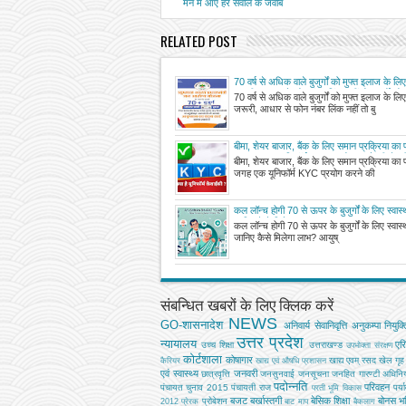
मन में आए हर सवाल के जवाब
RELATED POST
70 वर्ष से अधिक वाले बुजुर्गों को मुफ्त इलाज के लि
जरूरी, आधार से फोन नंबर लिंक नहीं तो बुजुर्गों को
70 वर्ष से अधिक वाले बुजुर्गों को मुफ्त इलाज के लि
सत्यापन कराना होगा
जरूरी, आधार से फोन नंबर लिंक नहीं तो बु
बीमा, शेयर बाजार, बैंक के लिए समान प्रक्रिया का प
हर जगह एक यूनिफॉर्म KYC प्रयोग करने की तैयार
बीमा, शेयर बाजार, बैंक के लिए समान प्रक्रिया का 
जगह एक यूनिफॉर्म KYC प्रयोग करने की
कल लॉन्च होगी 70 से ऊपर के बुजुर्गों के लिए स्वास्
जानिए कैसे मिलेगा लाभ?
कल लॉन्च होगी 70 से ऊपर के बुजुर्गों के लिए स्वास्
जानिए कैसे मिलेगा लाभ? आयुष्
संबन्धित खबरों के लिए क्लिक करें
NEWS
GO-शासनादेश
अनिवार्य सेवानिवृत्ति
अनुकम्पा नियुक्त
उत्तर प्रदेश
न्यायालय
एर
उच्‍च शिक्षा
उत्तराखण्ड
उपभोक्‍ता संरक्षण
कोर्टशाला
कोषागार
खाद्य एवम् रसद
खेल
गृह
कैरियर
खाद्य एवं औषधि प्रशासन
एवं स्वास्थ्य
जनवरी
छात्रवृत्ति
जनसुनवाई
जनसूचना
जनहित गारण्टी अधिनि
पदोन्नति
परिवहन
पंचायत चुनाव 2015
पंचायती राज
पर्य
परती भूमि विकास
बजट
बर्खास्तगी
बेसिक शिक्षा
बोनस
भव
प्रोबेशन
2012
प्रेरक
बाट माप
बैकलाग