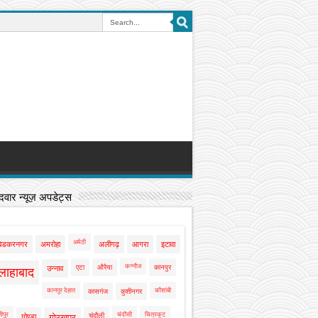
वार न्यूज़ अपडेट्स
अमेठी
बेडकरनगर
अमरोहा
अलीगढ़
आगरा
इटावा
कन्नौज
एटा
औरैया
कानपुर
उन्नाव
लाहाबाद
कानपुर देहात
कौशांबी
कासगंज
कुशीनगर
ीपुर
चंदौसी
चित्रकूट
चंदौली
गोण्डा
गोरखपुर