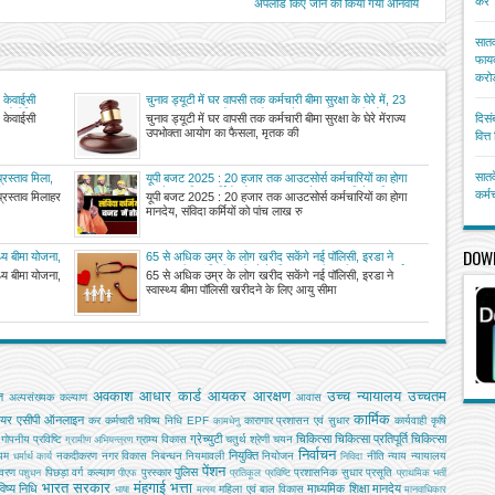
करें
अपलोड किए जाने को किया गया अनिवार्य
सातव
फायद
करोड
ए केवाईसी
चुनाव ड्यूटी में घर वापसी तक कर्मचारी बीमा सुरक्षा के घेरे में, 23
 बायोमीट्रिक
साल बाद राज्य उपभोक्ता आयोग का फैसला, बीमा कंपनी को चुकाना
ए केवाईसी
चुनाव ड्यूटी में घर वापसी तक कर्मचारी बीमा सुरक्षा के घेरे मेंराज्य
दिसं
होगा पांच लाख रुपये का दावा
उपभोक्ता आयोग का फैसला, मृतक की
वित्
सातव
्रस्ताव मिला,
यूपी बजट 2025 : 20 हजार तक आउटसोर्स कर्मचारियों का होगा
ी
मानदेय, संविदा कर्मियों को पांच लाख रुपये तक का मिलेगा निःशुल्क
कर्म
प्रस्ताव मिलाहर
यूपी बजट 2025 : 20 हजार तक आउटसोर्स कर्मचारियों का होगा
चिकित्सा बीमा
मानदेय, संविदा कर्मियों को पांच लाख रु
DOW
थ्य बीमा योजना,
65 से अधिक उम्र के लोग खरीद सकेंगे नई पॉलिसी, इरडा ने
स्वास्थ्य बीमा पॉलिसी खरीदने के लिए आयु सीमा की बाध्यता हटाई
थ्य बीमा योजना,
65 से अधिक उम्र के लोग खरीद सकेंगे नई पॉलिसी, इरडा ने
स्वास्थ्य बीमा पॉलिसी खरीदने के लिए आयु सीमा
अवकाश
आधार कार्ड
आयकर
आरक्षण
उच्च न्यायालय
उच्चतम
ि
अल्‍पसंख्‍यक कल्‍याण
आवास
कार्मिक
ियर
एसीपी
ऑनलाइन
कर
कर्मचारी भविष्य निधि EPF
कारागार प्रशासन एवं सुधार
कार्यवाही
कृषि
कामधेनु
ग्रेच्युटी
चिकित्सा
चिकित्सा प्रतिपूर्ति
चिकित्‍सा
गोपनीय प्रविष्टि
ग्राम्य विकास
चतुर्थ श्रेणी
चयन
ग्रामीण अभियन्‍त्रण
निर्वाचन
नियुक्ति
यम
नकदीकरण
नगर विकास
निबन्‍धन
नियमावली
नियोजन
नीति
न्याय
न्यायालय
धर्मार्थ कार्य
निविदा
पेंशन
पुलिस
ावरण
पिछड़ा वर्ग कल्‍याण
पुरस्कार
प्रशासनिक सुधार
प्रसूति
पशुधन
पीएफ
प्रतिकूल प्रविष्टि
प्राथमिक भर्ती
भारत सरकार
मंहगाई भत्ता
िष्य निधि
माध्यमिक शिक्षा
मानदेय
महिला एवं बाल विकास
भाषा
मत्‍स्‍य
मानवाधिकार