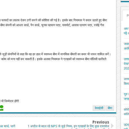
P
्य फायदों का लालच देकर ठगी करने की कोशिश की गई है। इसके बाद नियामक ने कदम उठाते हुए बीमा
 बीमा कंपनी को आधार कार्ड, पैन कार्ड, चुनाव पहचान पत्र, पासपोर्ट, आवास प्रमाण पत्र, रसोई गैस
अब श
पढ़ें
जबरन
अवधि
जुड़ी कंपनियों से कहा कि वह हर हाल में स्वास्थ्य बीमा में मानसिक बीमारी का कवर भी जरूर शामिल करें।
े क्लेम को मना नहीं कर सकती हैं। इसके अलावा नियामक ने ग्राहकों को स्वास्थ्य बीमा पॉलिसी खरीदते
उत्त
देख
202
उत्त
क्ल
गुरु
जगह
भी जिम्मेदार होंगी
केवाईसी
बीमा
कोरो
कॉले
Previous
उ0प्
आ चार्ज, जानें
1 अप्रैल से बदल रहे NPS से जुड़े नियम, इन ग्राहकों के लिए कुछ दस्तावेज