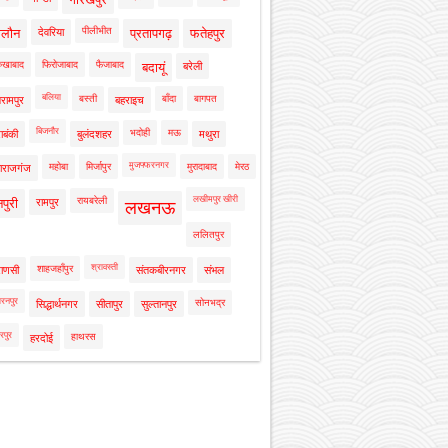
पीलीभीत
ालौन
देवरिया
प्रतापगढ़
फतेहपुर
रुखाबाद
फिरोजाबाद
फैजाबाद
बदायूं
बरेली
बलिया
बस्ती
बाँदा
बागपत
रामपुर
बहराइच
बिजनौर
भदोही
मऊ
ाबंकी
बुलंदशहर
मथुरा
मुजफ्फरनगर
महोबा
मिर्जापुर
मुरादाबाद
मेरठ
ाराजगंज
लखीमपुर खीरी
रायबरेली
नपुरी
रामपुर
लखनऊ
ललितपुर
श्रावस्ती
शाहजहाँपुर
राणसी
संतकबीरनगर
संभल
रनपुर
सोनभद्र
सिद्धार्थनगर
सीतापुर
सुल्तानपुर
रपुर
हाथरस
हरदोई