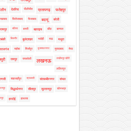
पीलीभीत
ालौन
देवरिया
प्रतापगढ़
फतेहपुर
रुखाबाद
फिरोजाबाद
फैजाबाद
बदायूं
बरेली
बलिया
बस्ती
बाँदा
बागपत
रामपुर
बहराइच
बिजनौर
भदोही
मऊ
ाबंकी
बुलंदशहर
मथुरा
मुजफ्फरनगर
महोबा
मिर्जापुर
मुरादाबाद
मेरठ
ाराजगंज
लखीमपुर खीरी
रायबरेली
नपुरी
रामपुर
लखनऊ
ललितपुर
श्रावस्ती
शाहजहाँपुर
राणसी
संतकबीरनगर
संभल
रनपुर
सोनभद्र
सिद्धार्थनगर
सीतापुर
सुल्तानपुर
रपुर
हाथरस
हरदोई