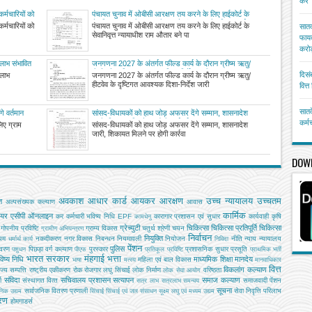
करें
र्मचारियों को
पंचायत चुनाव में ओबीसी आरक्षण तय करने के लिए हाईकोर्ट के
 दिन तक अवकाश
सेवानिवृत्त न्यायाधीश राम औतार बने पांच सदस्यीय पिछड़ा वर्ग
र्मचारियों को
पंचायत चुनाव में ओबीसी आरक्षण तय करने के लिए हाईकोर्ट के
सातव
आयोग के अध्यक्ष
सेवानिवृत्त न्यायाधीश राम औतार बने पा
फायद
करोड
ा लाभ संभावित
जनगणना 2027 के अंतर्गत फील्ड कार्य के दौरान ग्रीष्म ऋतु/
हीटवेव के दृष्टिगत आवश्यक दिशा-निर्देश जारी
दिसं
 लाभ
जनगणना 2027 के अंतर्गत फील्ड कार्य के दौरान ग्रीष्म ऋतु/
हीटवेव के दृष्टिगत आवश्यक दिशा-निर्देश जारी
वित्
सातव
गे वर्तमान
सांसद-विधायकों को हाथ जोड़ अफसर देंगे सम्मान, शासनादेश
जारी, शिकायत मिलने पर होगी कार्रवाई
कर्म
लिए ग्राम
सांसद-विधायकों को हाथ जोड़ अफसर देंगे सम्मान, शासनादेश
जारी, शिकायत मिलने पर होगी कार्रवा
DOW
अवकाश
आधार कार्ड
आयकर
आरक्षण
उच्च न्यायालय
उच्चतम
ि
अल्‍पसंख्‍यक कल्‍याण
आवास
कार्मिक
ियर
एसीपी
ऑनलाइन
कर
कर्मचारी भविष्य निधि EPF
कारागार प्रशासन एवं सुधार
कार्यवाही
कृषि
कामधेनु
ग्रेच्युटी
चिकित्सा
चिकित्सा प्रतिपूर्ति
चिकित्‍सा
गोपनीय प्रविष्टि
ग्राम्य विकास
चतुर्थ श्रेणी
चयन
ग्रामीण अभियन्‍त्रण
निर्वाचन
नियुक्ति
यम
नकदीकरण
नगर विकास
निबन्‍धन
नियमावली
नियोजन
नीति
न्याय
न्यायालय
धर्मार्थ कार्य
निविदा
पेंशन
पुलिस
ावरण
पिछड़ा वर्ग कल्‍याण
पुरस्कार
प्रशासनिक सुधार
प्रसूति
पशुधन
पीएफ
प्रतिकूल प्रविष्टि
प्राथमिक भर्ती
भारत सरकार
मंहगाई भत्ता
िष्य निधि
माध्यमिक शिक्षा
मानदेय
महिला एवं बाल विकास
भाषा
मत्‍स्‍य
मानवाधिकार
वित्त
विकलांग कल्याण
ाज्य सम्पत्ति
राष्ट्रीय एकीकरण
रोक
रोजगार
लघु सिंचाई
लोक निर्माण
वरिष्ठता
लोक सेवा आयोग
संविदा
सचिवालय प्रशासन
सत्यापन
समाज कल्याण
ग
संस्‍थागत वित्‍त
समाजवादी पेंशन
सत्र लाभ
सत्रलाभ
समन्वय
सूचना
सार्वजनिक वितरण प्रणाली
सेवा निवृत्ति परिलाभ
जनिक उद्यम
सिंचाई
सिंचाई एवं जल संसाधन
सूक्ष्म लघु एवं मध्यम उद्यम
तरण
होमगाडर्स