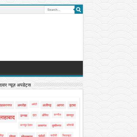
वार न्यूज़ अपडेट्स
अमेठी
बेडकरनगर
अमरोहा
अलीगढ़
आगरा
इटावा
कन्नौज
एटा
औरैया
कानपुर
उन्नाव
लाहाबाद
कानपुर देहात
कौशांबी
कासगंज
कुशीनगर
ीपुर
चंदौसी
चित्रकूट
चंदौली
गोण्डा
गोरखपुर