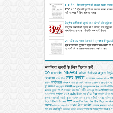
LTC में 15 दिन की छुट्टी की बाध्यता खत्म, राज्य क
यूपी सरकार ने दिया तोहफा, यात्रा के दौरान 10
LTC में 15 दिन की छुट्टी की बाध्यता खत्म, राज्य क
नकदीकरण भी
यूपी सरकार ने दिया तोहफा, यात्र
केंद्रीय कर्मियों को जुलाई से 3 फीसदी डीए वृद्धि क
केंद्रीय कर्मियों को जुलाई से 3 फीसदी डीए वृद्धि का
संभावितप्रयागराज। केंद्रीय कर्मचारियों व पे
26 मई के बाद ग्राम पंचायतों में प्रशासक नियुक्त हों
प्रधान, यूपी शासन ने जारी किया आदेश
यूपी में पंचायत चुनाव से जुड़ी बड़ी खबर6 महीने के 
प्रधानों को प्रशासक बनाया गया, आदेश जार
संबन्धित खबरों के लिए क्लिक करें
NEWS
GO-शासनादेश
अनिवार्य सेवानिवृत्ति
अनुकम्पा नियुक्त
उत्तर प्रदेश
न्यायालय
एर
उच्‍च शिक्षा
उत्तराखण्ड
उपभोक्‍ता संरक्षण
कोर्टशाला
कोषागार
खाद्य एवम् रसद
खेल
गृह
कैरियर
खाद्य एवं औषधि प्रशासन
एवं स्वास्थ्य
जनवरी
छात्रवृत्ति
जनसुनवाई
जनसूचना
जनहित गारण्टी अधिनि
पदोन्नति
परिवहन
पंचायत चुनाव 2015
पंचायती राज
पर्य
परती भूमि विकास
बजट
बर्खास्तगी
बेसिक शिक्षा
बोनस
भव
प्रोबेशन
2012
प्रेरक
बाट माप
बैकलाग
मुख्‍यमंत्री कार्यालय
राजस्व
राज्य कर्मचारी संयुक्त परिषद
र
मान्यता
युवा कल्याण
वेतन
विविध
विशेष भत्ता
शिक्षा
विद्युत
व्‍यवसायिक शिक्षा
शिक्षा मित्र
श्रम
संवर्
सातवां वेतन आयोग
समारोह
सामान्य प्रशासन
सर्किल दर
सहकारिता
सार्व
स्थानां
सेवानिवृत्ति
सेवा संघ
स्टाम्प एवं रजिस्ट्रेशन
सेवायोजन
सैनिक कल्‍याण