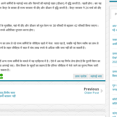
े कर्मियों के महंगाई भत्ता और पेंशनरों की महंगाई राहत (डीआर) में वृद्धि करती है। पहली होगा। बार यह
र केंद्र के बराबर ही राज्य सरकार भी डीए और डीआर में वृद्धि करती है। केंद्र सरकार ने 24 मार्च को डीए
P
त्रों के मुताबिक, यहां भी डीए और डीआर को मूल वेतन पर 38 फीसदी से बढ़ाकर 42 फीसदी किया जाएगा।
अब श
पढ़ें
 रुपये अतिरिक्त भुगतान करना होगा।
जबरन
न का लाभ ले रहे राज्य कर्मियों के जीपीएफ खाते में भेजा जाता रहा है, जबकि नई पेंशन स्कीम का लाभ ले
अवधि
धानों के तहत जीपीएफ में साल में पांच लाख रुपये से अधिक राशि जमा नहीं की जा सकती है।
उत्त
देख
य राज्य कर्मियों के मामले में यह प्रक्रिया में है। ऐसे में अब यह निर्णय लेना होना है कि पुरानी पेंशन का
202
िया अपनाई जाए। वित्त विभाग के सूत्रों का कहना है कि एरियर जीपीएफ में भेजे जाने का पुराना नियम जारी
कर सकता है।
उत्त
क्ल
उत्तर प्रदेश
महंगाई भत्ता
गुरु
Previous
जगह
ालू वित्तीय सत्र
Older Post
ं कमी बताकर नहीं
कोरो
कॉले
उ0प्