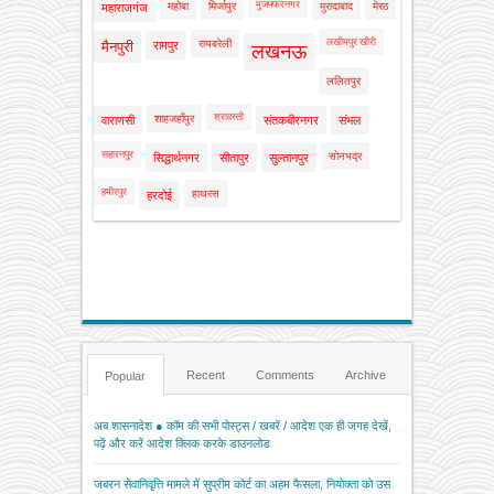
मुजफ्फरनगर
महोबा
मिर्जापुर
मुरादाबाद
मेरठ
महाराजगंज
लखीमपुर खीरी
रायबरेली
मैनपुरी
रामपुर
लखनऊ
ललितपुर
श्रावस्ती
शाहजहाँपुर
वाराणसी
संतकबीरनगर
संभल
सहारनपुर
सोनभद्र
सिद्धार्थनगर
सीतापुर
सुल्तानपुर
हमीरपुर
हाथरस
हरदोई
Recent
Comments
Archive
Popular
अब शासनादेश ● कॉम की सभी पोस्ट्स / खबरें / आदेश एक ही जगह देखें,
पढ़ें और करें आदेश क्लिक करके डाउनलोड
जबरन सेवानिवृत्ति मामले में सुप्रीम कोर्ट का अहम फैसला, नियोक्ता को उस