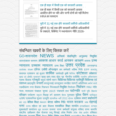
एक ही शहर में किसी एक को सरकारी आवास
आवंटित होने पर पति और पत्नी दोनों को नहीं मिलेगा
एक ही शहर में किसी एक को सरकारी आवास
HRA का फायदा
आवंटित होने पर पति और पत्नी दोनों को नहीं मिलेगा
HRA का फायदान
यूपी में 31 मई तक होंगे सरकारी कर्मियों-अधिकारियों
के तबादले, कैबिनेट ने स्थानांतरण नीति 2026-27
यूपी में 31 मई तक होंगे सरकारी कर्मियों-अधिकारियों
को दी मंजूरी
के तबादले, कैबिनेट ने स्थानांतरण नीति 2026-
संबन्धित खबरों के लिए क्लिक करें
NEWS
GO-शासनादेश
अनिवार्य सेवानिवृत्ति
अनुकम्पा नियुक्ति
अवकाश
आधार कार्ड
आयकर
आरक्षण
उच्च
अल्‍पसंख्‍यक कल्‍याण
आवास
उत्तर प्रदेश
न्यायालय
उच्चतम न्यायालय
उच्‍च शिक्षा
उत्तराखण्ड
एरियर
एसीपी
ऑनलाइन
कर
कर्मचारी भविष्य निधि EPF
उपभोक्‍ता संरक्षण
कामधेनु
कार्मिक
कोर्टशाला
कोषागार
कारागार प्रशासन एवं सुधार
कार्यवाही
कृषि
कैरियर
खाद्य एवम् रसद
खेल
गृह
गोपनीय प्रविष्टि
खाद्य एवं औषधि प्रशासन
ग्रामीण अभियन्‍त्रण
ग्रेच्युटी
चिकित्सा
चिकित्सा प्रतिपूर्ति
चिकित्‍सा एवं
ग्राम्य विकास
चतुर्थ श्रेणी
चयन
स्वास्थ्य
जनवरी
छात्रवृत्ति
जनसुनवाई
जनसूचना
जनहित गारण्टी अधिनियम
धर्मार्थ कार्य
निर्वाचन
नियुक्ति
नकदीकरण
नगर विकास
निबन्‍धन
नियमावली
नियोजन
नीति
निविदा
पदोन्नति
न्याय
न्यायालय
पंचायत चुनाव 2015
पंचायती राज
परती भूमि विकास
पेंशन
परिवहन
पुलिस
पर्यावरण
पिछड़ा वर्ग कल्‍याण
पुरस्कार
पशुधन
पीएफ
प्रतिकूल
बजट
बर्खास्तगी
प्रशासनिक सुधार
प्रसूति
प्रोबेशन
प्रविष्टि
प्राथमिक भर्ती 2012
प्रेरक
भारत सरकार
मंहगाई
बेसिक शिक्षा
बोनस
भविष्य निधि
बाट माप
बैकलाग
भाषा
भत्ता
माध्यमिक शिक्षा
मानदेय
महिला एवं बाल विकास
मत्‍स्‍य
मानवाधिकार
मान्यता
मुख्‍यमंत्री कार्यालय
राजस्व
राज्य कर्मचारी संयुक्त परिषद
राज्य सम्पत्ति
युवा कल्याण
राष्ट्रीय एकीकरण
रोक
रोजगार
लघु सिंचाई
लोक निर्माण
वरिष्ठता
लोक सेवा आयोग
वित्त
वेतन