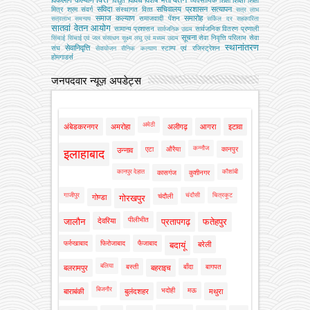
विकलांग कल्याण
विविध
विशेष भत्ता
शिक्षा
विद्युत
व्‍यवसायिक शिक्षा
शिक्षा
संविदा
सचिवालय प्रशासन
सत्यापन
मित्र
श्रम
संवर्ग
संस्‍थागत वित्‍त
सत्र लाभ
समाज कल्याण
समारोह
समाजवादी पेंशन
सत्रलाभ
समन्वय
सर्किल दर
सहकारिता
सातवां वेतन आयोग
सामान्य प्रशासन
सार्वजनिक वितरण प्रणाली
सार्वजनिक उद्यम
सूचना
सेवा निवृत्ति परिलाभ
सेवा
सिंचाई
सिंचाई एवं जल संसाधन
सूक्ष्म लघु एवं मध्यम उद्यम
स्थानांतरण
सेवानिवृत्ति
संघ
स्टाम्प एवं रजिस्ट्रेशन
सेवायोजन
सैनिक कल्‍याण
होमगाडर्स
जनपदवार न्यूज़ अपडेट्स
अमेठी
अंबेडकरनगर
अमरोहा
अलीगढ़
आगरा
इटावा
कन्नौज
एटा
औरैया
कानपुर
उन्नाव
इलाहाबाद
कानपुर देहात
कौशांबी
कासगंज
कुशीनगर
गाजीपुर
चंदौसी
चित्रकूट
चंदौली
गोण्डा
गोरखपुर
पीलीभीत
जालौन
देवरिया
प्रतापगढ़
फतेहपुर
फर्रुखाबाद
फिरोजाबाद
फैजाबाद
बदायूं
बरेली
बलिया
बस्ती
बाँदा
बागपत
बलरामपुर
बहराइच
बिजनौर
भदोही
मऊ
बाराबंकी
बुलंदशहर
मथुरा