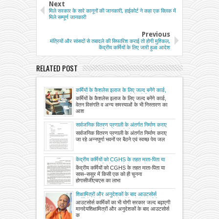
Next
मिले सरकार के सारे कानूनों की जानकारी, हाईकोर्ट ने कहा एक क्लिक में
मिले सम्पूर्ण जानकारी
Previous
मंत्रियों और सांसदों से तबादले की सिफारिश कराई तो होगी मुश्किल,
केंद्रीय कर्मियों के लिए जारी हुआ आदेश
RELATED POST
कर्मियों के कैशलेस इलाज के लिए जल्द बनेंगे कार्ड,
वेतन विसंगति व अन्य समस्याओं के भी निस्तारण का
कर्मियों के कैशलेस इलाज के लिए जल्द बनेंगे कार्ड,
आश्वासन, अपर मुख्य सचिव कार्मिक वार्ता में कई
वेतन विसंगति व अन्य समस्याओं के भी निस्तारण का
बिंदुओं पर बनी सहमति
आश
सार्वजनिक वितरण प्रणाली के अंतर्गत निर्माण कराए
जा रहे अन्नपूर्णा भवनों पर बैठने एवं स्वच्छ पेय जल
सार्वजनिक वितरण प्रणाली के अंतर्गत निर्माण कराए
की समुचित व्यवस्था हेतु अतिरिक्त धनराशि वृद्धि का
जा रहे अन्नपूर्णा भवनों पर बैठने एवं स्वच्छ पेय जल
आदेश जारी
केंद्रीय कर्मियों को CGHS के तहत माता-पिता या
सास–ससुर में किसी एक को ही चुनना होगा
केंद्रीय कर्मियों को CGHS के तहत माता-पिता या
सास–ससुर में किसी एक को ही चुनना
होगासीजीएचएस का लाभा
शिक्षामित्रों और अनुदेशकों के बाद आउटसोर्स
कार्मिकों को भी बढ़ा मानदेय देने की तैयारी, विभिन्न
आउटसोर्स कार्मिकों का भी योगी सरकार जल्द बढ़ाएगी
सरकारी विभागों में तैनात चार लाख से अधिक
मानदेयशिक्षामित्रों और अनुदेशकों के बाद आउटसोर्स
कार्मिकों को मिलेगा लाभ
क