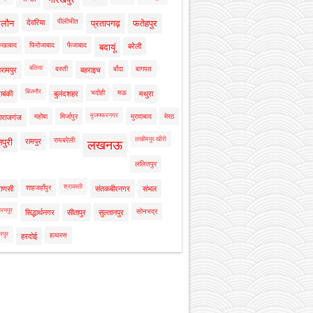
पीलीभीत
ालौन
देवरिया
प्रतापगढ़
फतेहपुर
रुखाबाद
फिरोजाबाद
फैजाबाद
बदायूं
बरेली
बलिया
बस्ती
बाँदा
बागपत
रामपुर
बहराइच
बिजनौर
भदोही
मऊ
ाबंकी
बुलंदशहर
मथुरा
मुजफ्फरनगर
महोबा
मिर्जापुर
मुरादाबाद
मेरठ
ाराजगंज
लखीमपुर खीरी
रायबरेली
नपुरी
रामपुर
लखनऊ
ललितपुर
श्रावस्ती
शाहजहाँपुर
राणसी
संतकबीरनगर
संभल
रनपुर
सोनभद्र
सिद्धार्थनगर
सीतापुर
सुल्तानपुर
रपुर
हाथरस
हरदोई