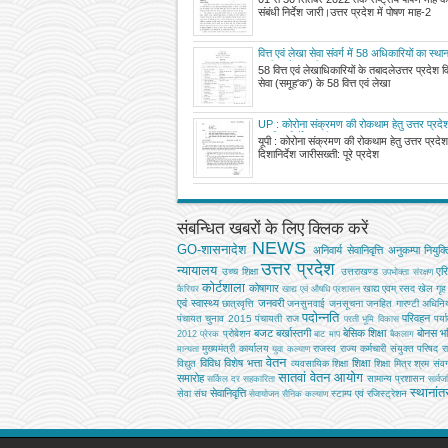
संबंधी निर्देश जारी।उत्तर प्रदेश में पोषण माह-2
वित्त एवं लेखा सेवा संवर्ग में 58 अधिकारियों का स्थान
जारी आदेश सूची
58 वित्त एवं लेखाधिकारियों के तबादलेउत्तर प्रदेश वि
सेवा (समूह'क') के 58 वित्त एवं लेखा
UP : कोरोना संक्रमण की रोकथाम हेतु उत्तर प्रदेश
नए दिशानिर्देश जारी
यूपी : कोरोना संक्रमण की रोकथाम हेतु उत्तर प्रदेश
दिशानिर्देश जारीसख्ती: पूरे प्रदेश
संबन्धित खबरों के लिए क्लिक करें
NEWS
GO-शासनादेश
अनिवार्य सेवानिवृत्ति
अनुकम्पा नियुक्त
उत्तर प्रदेश
न्यायालय
एर
उच्‍च शिक्षा
उत्तराखण्ड
उपभोक्‍ता संरक्षण
कोर्टशाला
कोषागार
खाद्य एवम् रसद
खेल
गृह
कैरियर
खाद्य एवं औषधि प्रशासन
एवं स्वास्थ्य
जनवरी
छात्रवृत्ति
जनसुनवाई
जनसूचना
जनहित गारण्टी अधिनि
पदोन्नति
परिवहन
पंचायत चुनाव 2015
पंचायती राज
पर्य
परती भूमि विकास
बजट
बर्खास्तगी
बेसिक शिक्षा
बोनस
भव
प्रोबेशन
2012
प्रेरक
बाट माप
बैकलाग
मुख्‍यमंत्री कार्यालय
राजस्व
राज्य कर्मचारी संयुक्त परिषद
र
मान्यता
युवा कल्याण
वेतन
विविध
विशेष भत्ता
शिक्षा
विद्युत
व्‍यवसायिक शिक्षा
शिक्षा मित्र
श्रम
संवर्
सातवां वेतन आयोग
समारोह
सामान्य प्रशासन
सर्किल दर
सहकारिता
सार्व
स्थानां
सेवानिवृत्ति
सेवा संघ
स्टाम्प एवं रजिस्ट्रेशन
सेवायोजन
सैनिक कल्‍याण