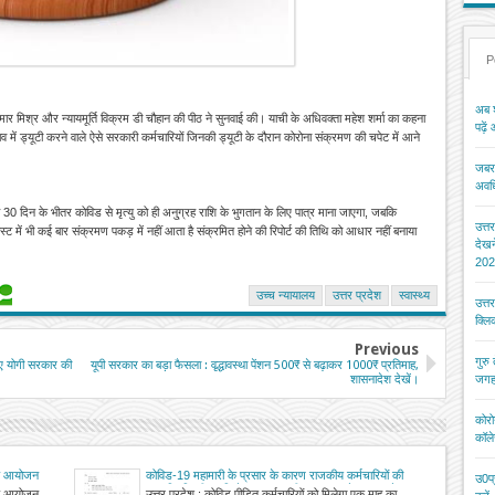
P
अब श
कुमार मिश्र और न्यायमूर्ति विक्रम डी चौहान की पीठ ने सुनवाई की। याची के अधिवक्ता महेश शर्मा का कहना
पढ़ें
ें ड्यूटी करने वाले ऐसे सरकारी कर्मचारियों जिनकी ड्यूटी के दौरान कोरोना संक्रमण की चपेट में आने
जबरन
अवधि
से 30 दिन के भीतर कोविड से मृत्यु को ही अनु्ग्रह राशि के भुगतान के लिए पात्र माना जाएगा, जबकि
उत्त
्ट में भी कई बार संक्रमण पकड़ में नहीं आता है संक्रमित होने की रिपोर्ट की तिथि को आधार नहीं बनाया
देख
202
उच्च न्यायालय
उत्तर प्रदेश
स्वास्थ्य
उत्त
क्ल
Previous
गुरु
निए योगी सरकार की
यूपी सरकार का बड़ा फैसला : वृद्धावस्था पेंशन 500₹ से बढ़ाकर 1000₹ प्रतिमाह,
शासनादेश देखें।
जगह
कोरो
कॉले
के आयोजन
कोविड-19 महामारी के प्रसार के कारण राजकीय कर्मचारियों की
उ0प्
अनुपस्थिति की अवधि हेतु अवकाश की अनुमन्यता हेतु शासनादेश
के आयोजन
उत्तर प्रदेश : कोविड पीड़ित कर्मचारियों को मिलेगा एक माह का