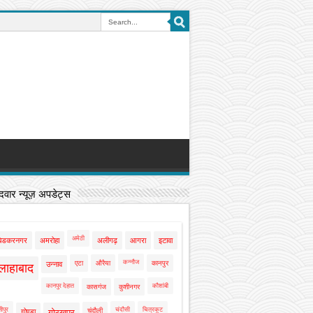
वार न्यूज़ अपडेट्स
अमेठी
बेडकरनगर
अमरोहा
अलीगढ़
आगरा
इटावा
कन्नौज
एटा
औरैया
कानपुर
उन्नाव
लाहाबाद
कानपुर देहात
कौशांबी
कासगंज
कुशीनगर
ीपुर
चंदौसी
चित्रकूट
चंदौली
गोण्डा
गोरखपुर