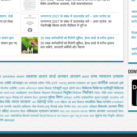
करें
जारी।
विशेष आकस्मिक अवकाश, देखें शासनादेशप्रद
सातव
ांतरण, देखें
जनगणना 2027 के संबंध में डाउनलोड करें – उत्तर प्रदेश का
फायद
रोडमैप
त्त एवं लेखा
जनगणना 2027 के संबंध में डाउनलोड करें – उत्तर प्रदेश का
करोड
रोडमैप🔴 क्लिक करके पीडीएफ में पूरी फ
दिसं
वित्
 शासन द्वारा
20 लाख कर्मचारियों को मिलेगी सुविधा, हेल्थ कार्ड से मरीज इलाज
करा सकेंगे, सरकारी कर्मियों और पेंशनरों को इस माह से कैशलेस
 शासन द्वारा नए
20 लाख कर्मचारियों को मिलेगी सुविधा, हेल्थ कार्ड से मरीज इलाज
इलाज
करा सकेंगे, सरकारी कर्मियों और पेंशनर
सातव
कर्म
DOW
अवकाश
आधार कार्ड
आयकर
आरक्षण
उच्च न्यायालय
उच्चतम
ि
अल्‍पसंख्‍यक कल्‍याण
आवास
कार्मिक
ियर
एसीपी
ऑनलाइन
कर
कर्मचारी भविष्य निधि EPF
कारागार प्रशासन एवं सुधार
कार्यवाही
कृषि
कामधेनु
ग्रेच्युटी
चिकित्सा
चिकित्सा प्रतिपूर्ति
चिकित्‍सा
गोपनीय प्रविष्टि
ग्राम्य विकास
चतुर्थ श्रेणी
चयन
ग्रामीण अभियन्‍त्रण
निर्वाचन
नियुक्ति
यम
नकदीकरण
नगर विकास
निबन्‍धन
नियमावली
नियोजन
नीति
न्याय
न्यायालय
धर्मार्थ कार्य
निविदा
पेंशन
पुलिस
ावरण
पिछड़ा वर्ग कल्‍याण
पुरस्कार
प्रशासनिक सुधार
प्रसूति
पशुधन
पीएफ
प्रतिकूल प्रविष्टि
प्राथमिक भर्ती
भारत सरकार
मंहगाई भत्ता
िष्य निधि
माध्यमिक शिक्षा
मानदेय
महिला एवं बाल विकास
भाषा
मत्‍स्‍य
मानवाधिकार
वित्त
विकलांग कल्याण
ाज्य सम्पत्ति
राष्ट्रीय एकीकरण
रोक
रोजगार
लघु सिंचाई
लोक निर्माण
वरिष्ठता
लोक सेवा आयोग
संविदा
सचिवालय प्रशासन
सत्यापन
समाज कल्याण
ग
संस्‍थागत वित्‍त
समाजवादी पेंशन
सत्र लाभ
सत्रलाभ
समन्वय
सूचना
सार्वजनिक वितरण प्रणाली
सेवा निवृत्ति परिलाभ
जनिक उद्यम
सिंचाई
सिंचाई एवं जल संसाधन
सूक्ष्म लघु एवं मध्यम उद्यम
तरण
होमगाडर्स