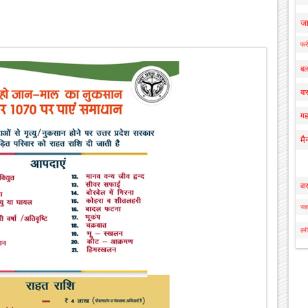
ज
फर्
बल
बार
मह
मै
वा
सहा
हमी