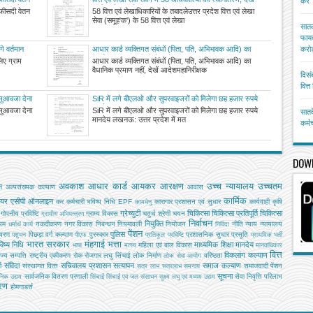
करें
0 हजार और
जारी आदेश सूची
 फीसदी वेतन
58 वित्त एवं लेखाधिकारियों के तबादलेउत्तर प्रदेश वित्त एवं लेखा
सेवा (समूह'क') के 58 वित्त एवं लेखा
सातव
फायद
गे वर्तमान
आधार कार्ड व्यक्तिगत संबंधों (पिता, पति, अभिभावक आदि) का
करोड
वैधानिक प्रमाण नहीं, देखें आदेश
लिए ग्राम
आधार कार्ड व्यक्तिगत संबंधों (पिता, पति, अभिभावक आदि) का
वैधानिक प्रमाण नहीं, देखें आदेशमहानिरीक्षक
दिसं
वित्
 मुआवजा देना
SiR में लगे बीएलओ और सुपरवाइजरों को मिलेगा छह हजार रुपये
मानदेय
 मुआवजा देना
SiR में लगे बीएलओ और सुपरवाइजरों को मिलेगा छह हजार रुपये
सातव
मानदेय लखनऊ: उत्तर प्रदेश में मत
कर्म
DOW
अवकाश
आधार कार्ड
आयकर
आरक्षण
उच्च न्यायालय
उच्चतम
ि
अल्‍पसंख्‍यक कल्‍याण
आवास
कार्मिक
ियर
एसीपी
ऑनलाइन
कर
कर्मचारी भविष्य निधि EPF
कारागार प्रशासन एवं सुधार
कार्यवाही
कृषि
कामधेनु
ग्रेच्युटी
चिकित्सा
चिकित्सा प्रतिपूर्ति
चिकित्‍सा
गोपनीय प्रविष्टि
ग्राम्य विकास
चतुर्थ श्रेणी
चयन
ग्रामीण अभियन्‍त्रण
निर्वाचन
नियुक्ति
यम
नकदीकरण
नगर विकास
निबन्‍धन
नियमावली
नियोजन
नीति
न्याय
न्यायालय
धर्मार्थ कार्य
निविदा
पेंशन
पुलिस
ावरण
पिछड़ा वर्ग कल्‍याण
पुरस्कार
प्रशासनिक सुधार
प्रसूति
पशुधन
पीएफ
प्रतिकूल प्रविष्टि
प्राथमिक भर्ती
भारत सरकार
मंहगाई भत्ता
िष्य निधि
माध्यमिक शिक्षा
मानदेय
महिला एवं बाल विकास
भाषा
मत्‍स्‍य
मानवाधिकार
वित्त
विकलांग कल्याण
ाज्य सम्पत्ति
राष्ट्रीय एकीकरण
रोक
रोजगार
लघु सिंचाई
लोक निर्माण
वरिष्ठता
लोक सेवा आयोग
संविदा
सचिवालय प्रशासन
सत्यापन
समाज कल्याण
ग
संस्‍थागत वित्‍त
समाजवादी पेंशन
सत्र लाभ
सत्रलाभ
समन्वय
सूचना
सार्वजनिक वितरण प्रणाली
सेवा निवृत्ति परिलाभ
जनिक उद्यम
सिंचाई
सिंचाई एवं जल संसाधन
सूक्ष्म लघु एवं मध्यम उद्यम
तरण
होमगाडर्स