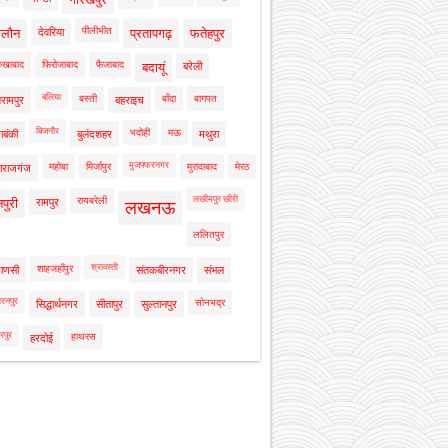
पीलीभीत
ालौन
देवरिया
प्रतापगढ़
फतेहपुर
रुखाबाद
फिरोजाबाद
फैजाबाद
बदायूं
बरेली
बलिया
बस्ती
बाँदा
बागपत
रामपुर
बहराइच
बिजनौर
भदोही
मऊ
ाबंकी
बुलंदशहर
मथुरा
मुजफ्फरनगर
महोबा
मिर्जापुर
मुरादाबाद
मेरठ
ाराजगंज
लखीमपुर खीरी
रायबरेली
नपुरी
रामपुर
लखनऊ
ललितपुर
श्रावस्ती
शाहजहाँपुर
राणसी
संतकबीरनगर
संभल
रनपुर
सोनभद्र
सिद्धार्थनगर
सीतापुर
सुल्तानपुर
रपुर
हाथरस
हरदोई