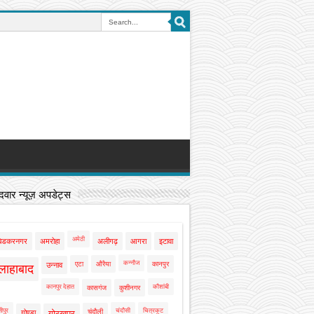
वार न्यूज़ अपडेट्स
अमेठी
बेडकरनगर
अमरोहा
अलीगढ़
आगरा
इटावा
कन्नौज
एटा
औरैया
कानपुर
उन्नाव
लाहाबाद
कानपुर देहात
कौशांबी
कासगंज
कुशीनगर
ीपुर
चंदौसी
चित्रकूट
चंदौली
गोण्डा
गोरखपुर