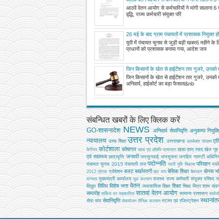
वृद्धि, राज्य कर्मचारी संयुक्त परिषद की न्यूनतम 6
आठवें वेतन आयोग से कर्मचारियों ने मांगी सालाना 6
अधिकतम वेतन 833250 रुपये करने की मांग
वृद्धि, राज्य कर्मचारी संयुक्त परि
26 मई के बाद ग्राम पंचायतों में प्रशासक नियुक्त हों
प्रधान, यूपी शासन ने जारी किया आदेश
यूपी में पंचायत चुनाव से जुड़ी बड़ी खबर6 महीने के 
प्रधानों को प्रशासक बनाया गया, आदेश जार
जिन किसानों के खेत से हाईटेंशन तार गुजरे, उनको
अनिवार्य, हाईकोर्ट का बड़ा फैसला
जिन किसानों के खेत से हाईटेंशन तार गुजरे, उनको
अनिवार्य, हाईकोर्ट का बड़ा फैसला&nb
संबन्धित खबरों के लिए क्लिक करें
NEWS
GO-शासनादेश
अनिवार्य सेवानिवृत्ति
अनुकम्पा नियुक्त
उत्तर प्रदेश
न्यायालय
एर
उच्‍च शिक्षा
उत्तराखण्ड
उपभोक्‍ता संरक्षण
कोर्टशाला
कोषागार
खाद्य एवम् रसद
खेल
गृह
कैरियर
खाद्य एवं औषधि प्रशासन
एवं स्वास्थ्य
जनवरी
छात्रवृत्ति
जनसुनवाई
जनसूचना
जनहित गारण्टी अधिनि
पदोन्नति
परिवहन
पंचायत चुनाव 2015
पंचायती राज
पर्य
परती भूमि विकास
बजट
बर्खास्तगी
बेसिक शिक्षा
बोनस
भव
प्रोबेशन
2012
प्रेरक
बाट माप
बैकलाग
मुख्‍यमंत्री कार्यालय
राजस्व
राज्य कर्मचारी संयुक्त परिषद
र
मान्यता
युवा कल्याण
वेतन
विविध
विशेष भत्ता
शिक्षा
विद्युत
व्‍यवसायिक शिक्षा
शिक्षा मित्र
श्रम
संवर्
सातवां वेतन आयोग
समारोह
सामान्य प्रशासन
सर्किल दर
सहकारिता
सार्व
स्थानां
सेवानिवृत्ति
सेवा संघ
स्टाम्प एवं रजिस्ट्रेशन
सेवायोजन
सैनिक कल्‍याण