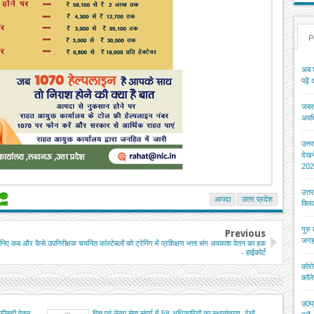
P
अब श
पढ़ें
जबरन
अवधि
उत्त
देख
202
उत्त
आपदा
उत्तर प्रदेश
क्ल
गुरु
Previous
जगह
जानिए कब और कैसे
उपनिरीक्षक चयनित कांस्टेबलों को ट्रेनिंग में प्रशिक्षण भत्ता संग अवकाश वेतन का हक
- हाईकोर्ट
कोरो
कॉले
उ0प्
 फीसदी वेतन
वित्त एवं लेखा सेवा संवर्ग में 58 अधिकारियों का स्थानांतरण, देखें