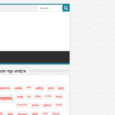
वार न्यूज़ अपडेट्स
अमेठी
बेडकरनगर
अमरोहा
अलीगढ़
आगरा
इटावा
कन्नौज
एटा
औरैया
कानपुर
उन्नाव
लाहाबाद
कानपुर देहात
कौशांबी
कासगंज
कुशीनगर
ीपुर
चंदौसी
चित्रकूट
चंदौली
गोण्डा
गोरखपुर