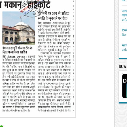
करें
सातव
फायद
करोड
दिसं
वित्
सातव
कर्म
DOW