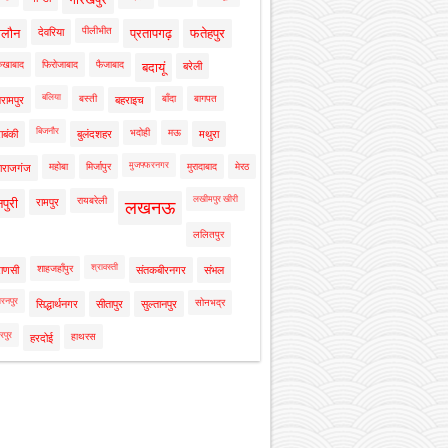
पीलीभीत
ालौन
देवरिया
प्रतापगढ़
फतेहपुर
रुखाबाद
फिरोजाबाद
फैजाबाद
बदायूं
बरेली
बलिया
बस्ती
बाँदा
बागपत
रामपुर
बहराइच
बिजनौर
भदोही
मऊ
ाबंकी
बुलंदशहर
मथुरा
मुजफ्फरनगर
महोबा
मिर्जापुर
मुरादाबाद
मेरठ
ाराजगंज
लखीमपुर खीरी
रायबरेली
नपुरी
रामपुर
लखनऊ
ललितपुर
श्रावस्ती
शाहजहाँपुर
राणसी
संतकबीरनगर
संभल
रनपुर
सोनभद्र
सिद्धार्थनगर
सीतापुर
सुल्तानपुर
रपुर
हाथरस
हरदोई