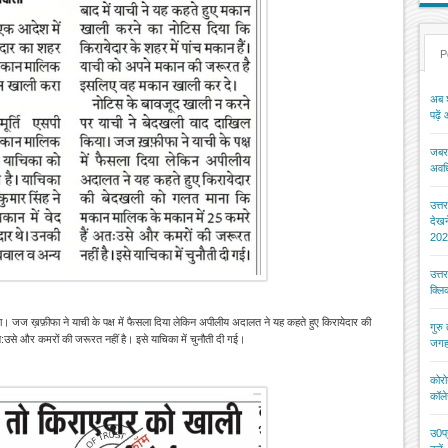
P
अब श
पढ़ें
जबरन
अवधि
उत्त
देख
202
उत्त
क्ल
। जज ख़फ़ीफा ने याची के पक्ष में फैसला दिया लेकिन अपीलीय अदालत ने यह कहते हुए किरायेदार की
गुरु
उसे और कमरों की जरूरत नहीं है। इसे याचिका में चुनौती दी गई।
जगह
कोरो
कॉले
उ0प्