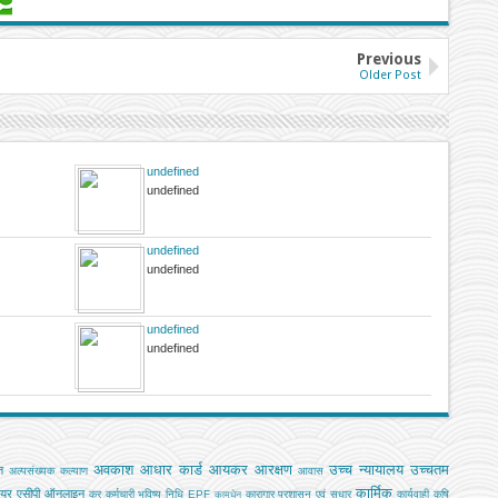
Previous
Older Post
undefined
undefined
undefined
undefined
undefined
undefined
अवकाश
आधार कार्ड
आयकर
आरक्षण
उच्च न्यायालय
उच्चतम
ि
अल्‍पसंख्‍यक कल्‍याण
आवास
कार्मिक
ियर
एसीपी
ऑनलाइन
कर
कर्मचारी भविष्य निधि EPF
कारागार प्रशासन एवं सुधार
कार्यवाही
कृषि
कामधेनु