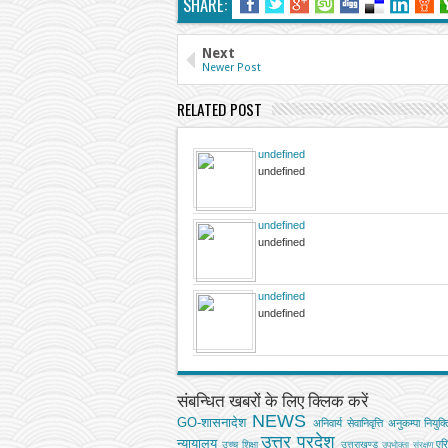
SHARE:
Next
Newer Post
RELATED POST
undefined
undefined
undefined
undefined
undefined
undefined
संबन्धित खबरों के लिए क्लिक करें
NEWS
GO-शासनादेश
अनिवार्य सेवानिवृत्ति
अनुकम्पा नियुक्त
उत्तर प्रदेश
न्यायालय
एर
उच्‍च शिक्षा
उत्तराखण्ड
उपभोक्‍ता संरक्षण