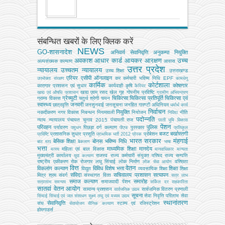
संबन्धित खबरों के लिए क्लिक करें
NEWS
GO-शासनादेश
अनिवार्य सेवानिवृत्ति
अनुकम्पा नियुक्ति
अवकाश
आधार कार्ड
आयकर
आरक्षण
उच्च
अल्‍पसंख्‍यक कल्‍याण
आवास
उत्तर प्रदेश
न्यायालय
उच्चतम न्यायालय
उच्‍च शिक्षा
उत्तराखण्ड
एरियर
एसीपी
ऑनलाइन
कर
कर्मचारी भविष्य निधि EPF
उपभोक्‍ता संरक्षण
कामधेनु
कार्मिक
कोर्टशाला
कोषागार
कारागार प्रशासन एवं सुधार
कार्यवाही
कृषि
कैरियर
खाद्य एवम् रसद
खेल
गृह
गोपनीय प्रविष्टि
खाद्य एवं औषधि प्रशासन
ग्रामीण अभियन्‍त्रण
ग्रेच्युटी
चिकित्सा
चिकित्सा प्रतिपूर्ति
चिकित्‍सा एवं
ग्राम्य विकास
चतुर्थ श्रेणी
चयन
स्वास्थ्य
जनवरी
छात्रवृत्ति
जनसुनवाई
जनसूचना
जनहित गारण्टी अधिनियम
धर्मार्थ कार्य
निर्वाचन
नियुक्ति
नकदीकरण
नगर विकास
निबन्‍धन
नियमावली
नियोजन
नीति
निविदा
पदोन्नति
न्याय
न्यायालय
पंचायत चुनाव 2015
पंचायती राज
परती भूमि विकास
पेंशन
परिवहन
पुलिस
पर्यावरण
पिछड़ा वर्ग कल्‍याण
पुरस्कार
पशुधन
पीएफ
प्रतिकूल
बजट
बर्खास्तगी
प्रशासनिक सुधार
प्रसूति
प्रोबेशन
प्रविष्टि
प्राथमिक भर्ती 2012
प्रेरक
भारत सरकार
मंहगाई
बेसिक शिक्षा
बोनस
भविष्य निधि
बाट माप
बैकलाग
भाषा
भत्ता
माध्यमिक शिक्षा
मानदेय
महिला एवं बाल विकास
मत्‍स्‍य
मानवाधिकार
मान्यता
मुख्‍यमंत्री कार्यालय
राजस्व
राज्य कर्मचारी संयुक्त परिषद
राज्य सम्पत्ति
युवा कल्याण
राष्ट्रीय एकीकरण
रोक
रोजगार
लघु सिंचाई
लोक निर्माण
वरिष्ठता
लोक सेवा आयोग
वित्त
वेतन
विकलांग कल्याण
विविध
विशेष भत्ता
शिक्षा
विद्युत
व्‍यवसायिक शिक्षा
शिक्षा
संविदा
सचिवालय प्रशासन
सत्यापन
मित्र
श्रम
संवर्ग
संस्‍थागत वित्‍त
सत्र लाभ
समाज कल्याण
समारोह
समाजवादी पेंशन
सत्रलाभ
समन्वय
सर्किल दर
सहकारिता
सातवां वेतन आयोग
सामान्य प्रशासन
सार्वजनिक वितरण प्रणाली
सार्वजनिक उद्यम
सूचना
सेवा निवृत्ति परिलाभ
सेवा
सिंचाई
सिंचाई एवं जल संसाधन
सूक्ष्म लघु एवं मध्यम उद्यम
स्थानांतरण
सेवानिवृत्ति
संघ
स्टाम्प एवं रजिस्ट्रेशन
सेवायोजन
सैनिक कल्‍याण
होमगाडर्स