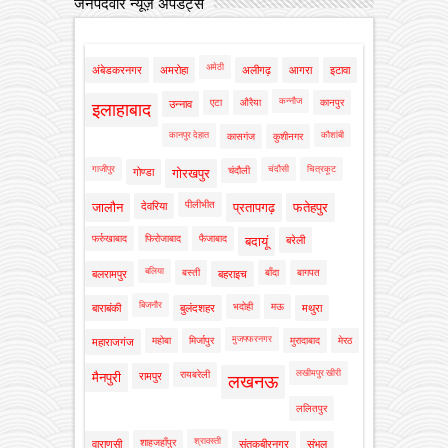
जनपदवार न्यूज़ अपडेट्स
अमेठी
अंबेडकरनगर
अमरोहा
अलीगढ़
आगरा
इटावा
कन्नौज
एटा
औरैया
कानपुर
उन्नाव
इलाहाबाद
कानपुर देहात
कौशांबी
कासगंज
कुशीनगर
गाजीपुर
चंदौसी
चित्रकूट
चंदौली
गोण्डा
गोरखपुर
पीलीभीत
जालौन
देवरिया
प्रतापगढ़
फतेहपुर
फर्रुखाबाद
फिरोजाबाद
फैजाबाद
बदायूं
बरेली
बलिया
बस्ती
बाँदा
बागपत
बलरामपुर
बहराइच
बिजनौर
भदोही
मऊ
बाराबंकी
बुलंदशहर
मथुरा
मुजफ्फरनगर
महोबा
मिर्जापुर
मुरादाबाद
मेरठ
महाराजगंज
लखीमपुर खीरी
रायबरेली
मैनपुरी
रामपुर
लखनऊ
ललितपुर
श्रावस्ती
शाहजहाँपुर
वाराणसी
संतकबीरनगर
संभल