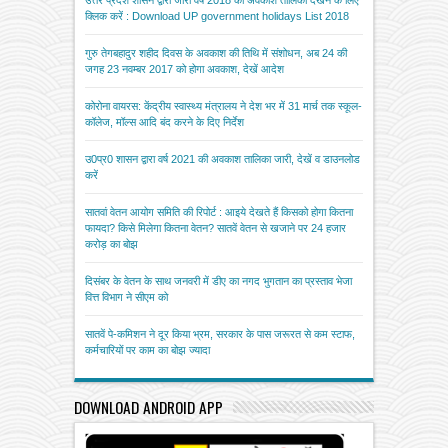
उत्तर प्रदेश शासन द्वारा जारी वर्ष 2018 की अवकाश तालिका देखने के लिए
क्लिक करें : Download UP government holidays List 2018
गुरु तेगबहादुर शहीद दिवस के अवकाश की तिथि में संशोधन, अब 24 की
जगह 23 नवम्बर 2017 को होगा अवकाश, देखें आदेश
कोरोना वायरस: केंद्रीय स्वास्थ्य मंत्रालय ने देश भर में 31 मार्च तक स्कूल-
कॉलेज, मॉल्स आदि बंद करने के दिए निर्देश
उ0प्र0 शासन द्वारा वर्ष 2021 की अवकाश तालिका जारी, देखें व डाउनलोड
करें
सातवां वेतन आयोग समिति की रिपोर्ट : आइये देखते हैं किसको होगा कितना
फायदा? किसे मिलेगा कितना वेतन? सातवें वेतन से खजाने पर 24 हजार
करोड़ का बोझ
दिसंबर के वेतन के साथ जनवरी में डीए का नगद भुगतान का प्रस्ताव भेजा
वित्त विभाग ने सीएम को
सातवें पे-कमिशन ने दूर किया भ्रम, सरकार के पास जरूरत से कम स्टाफ,
कर्मचारियों पर काम का बोझ ज्यादा
DOWNLOAD ANDROID APP