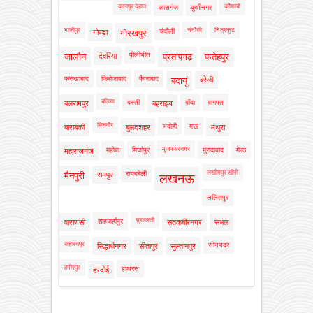
कानपुर देहात
कौशांबी
कासगंज
कुशीनगर
गाजीपुर
चंदौसी
चित्रकूट
चंदौली
गोण्डा
गोरखपुर
पीलीभीत
जालौन
देवरिया
प्रतापगढ़
फतेहपुर
फर्रुखाबाद
फिरोजाबाद
फैजाबाद
बदायूं
बरेली
बलिया
बस्ती
बाँदा
बागपत
बलरामपुर
बहराइच
बिजनौर
भदोही
मऊ
बाराबंकी
बुलंदशहर
मथुरा
मुजफ्फरनगर
महोबा
मिर्जापुर
मुरादाबाद
मेरठ
महाराजगंज
लखीमपुर खीरी
रायबरेली
मैनपुरी
रामपुर
लखनऊ
ललितपुर
श्रावस्ती
शाहजहाँपुर
वाराणसी
संतकबीरनगर
संभल
सहारनपुर
सोनभद्र
सिद्धार्थनगर
सीतापुर
सुल्तानपुर
हमीरपुर
हाथरस
हरदोई