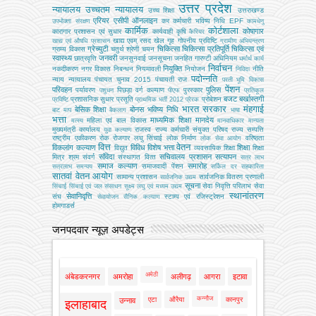
उत्तर प्रदेश
न्यायालय
उच्चतम न्यायालय
उच्‍च शिक्षा
उत्तराखण्ड
एरियर
एसीपी
ऑनलाइन
कर
कर्मचारी भविष्य निधि EPF
उपभोक्‍ता संरक्षण
कामधेनु
कार्मिक
कोर्टशाला
कोषागार
कारागार प्रशासन एवं सुधार
कार्यवाही
कृषि
कैरियर
खाद्य एवम् रसद
खेल
गृह
गोपनीय प्रविष्टि
खाद्य एवं औषधि प्रशासन
ग्रामीण अभियन्‍त्रण
ग्रेच्युटी
चिकित्सा
चिकित्सा प्रतिपूर्ति
चिकित्‍सा एवं
ग्राम्य विकास
चतुर्थ श्रेणी
चयन
स्वास्थ्य
जनवरी
छात्रवृत्ति
जनसुनवाई
जनसूचना
जनहित गारण्टी अधिनियम
धर्मार्थ कार्य
निर्वाचन
नियुक्ति
नकदीकरण
नगर विकास
निबन्‍धन
नियमावली
नियोजन
नीति
निविदा
पदोन्नति
न्याय
न्यायालय
पंचायत चुनाव 2015
पंचायती राज
परती भूमि विकास
पेंशन
परिवहन
पुलिस
पर्यावरण
पिछड़ा वर्ग कल्‍याण
पुरस्कार
पशुधन
पीएफ
प्रतिकूल
बजट
बर्खास्तगी
प्रशासनिक सुधार
प्रसूति
प्रोबेशन
प्रविष्टि
प्राथमिक भर्ती 2012
प्रेरक
भारत सरकार
मंहगाई
बेसिक शिक्षा
बोनस
भविष्य निधि
बाट माप
बैकलाग
भाषा
भत्ता
माध्यमिक शिक्षा
मानदेय
महिला एवं बाल विकास
मत्‍स्‍य
मानवाधिकार
मान्यता
मुख्‍यमंत्री कार्यालय
राजस्व
राज्य कर्मचारी संयुक्त परिषद
राज्य सम्पत्ति
युवा कल्याण
राष्ट्रीय एकीकरण
रोक
रोजगार
लघु सिंचाई
लोक निर्माण
वरिष्ठता
लोक सेवा आयोग
वित्त
वेतन
विकलांग कल्याण
विविध
विशेष भत्ता
शिक्षा
विद्युत
व्‍यवसायिक शिक्षा
शिक्षा
संविदा
सचिवालय प्रशासन
सत्यापन
मित्र
श्रम
संवर्ग
संस्‍थागत वित्‍त
सत्र लाभ
समाज कल्याण
समारोह
समाजवादी पेंशन
सत्रलाभ
समन्वय
सर्किल दर
सहकारिता
सातवां वेतन आयोग
सामान्य प्रशासन
सार्वजनिक वितरण प्रणाली
सार्वजनिक उद्यम
सूचना
सेवा निवृत्ति परिलाभ
सेवा
सिंचाई
सिंचाई एवं जल संसाधन
सूक्ष्म लघु एवं मध्यम उद्यम
स्थानांतरण
सेवानिवृत्ति
संघ
स्टाम्प एवं रजिस्ट्रेशन
सेवायोजन
सैनिक कल्‍याण
होमगाडर्स
जनपदवार न्यूज़ अपडेट्स
अमेठी
अंबेडकरनगर
अमरोहा
अलीगढ़
आगरा
इटावा
कन्नौज
एटा
औरैया
कानपुर
उन्नाव
इलाहाबाद