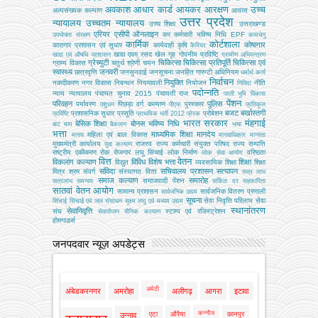
अवकाश
आधार कार्ड
आयकर
आरक्षण
उच्च
अल्‍पसंख्‍यक कल्‍याण
आवास
उत्तर प्रदेश
न्यायालय
उच्चतम न्यायालय
उच्‍च शिक्षा
उत्तराखण्ड
एरियर
एसीपी
ऑनलाइन
कर
कर्मचारी भविष्य निधि EPF
उपभोक्‍ता संरक्षण
कामधेनु
कार्मिक
कोर्टशाला
कोषागार
कारागार प्रशासन एवं सुधार
कार्यवाही
कृषि
कैरियर
खाद्य एवम् रसद
खेल
गृह
गोपनीय प्रविष्टि
खाद्य एवं औषधि प्रशासन
ग्रामीण अभियन्‍त्रण
ग्रेच्युटी
चिकित्सा
चिकित्सा प्रतिपूर्ति
चिकित्‍सा एवं
ग्राम्य विकास
चतुर्थ श्रेणी
चयन
स्वास्थ्य
जनवरी
छात्रवृत्ति
जनसुनवाई
जनसूचना
जनहित गारण्टी अधिनियम
धर्मार्थ कार्य
निर्वाचन
नियुक्ति
नकदीकरण
नगर विकास
निबन्‍धन
नियमावली
नियोजन
नीति
निविदा
पदोन्नति
न्याय
न्यायालय
पंचायत चुनाव 2015
पंचायती राज
परती भूमि विकास
पेंशन
परिवहन
पुलिस
पर्यावरण
पिछड़ा वर्ग कल्‍याण
पुरस्कार
पशुधन
पीएफ
प्रतिकूल
बजट
बर्खास्तगी
प्रशासनिक सुधार
प्रसूति
प्रोबेशन
प्रविष्टि
प्राथमिक भर्ती 2012
प्रेरक
भारत सरकार
मंहगाई
बेसिक शिक्षा
बोनस
भविष्य निधि
बाट माप
बैकलाग
भाषा
भत्ता
माध्यमिक शिक्षा
मानदेय
महिला एवं बाल विकास
मत्‍स्‍य
मानवाधिकार
मान्यता
मुख्‍यमंत्री कार्यालय
राजस्व
राज्य कर्मचारी संयुक्त परिषद
राज्य सम्पत्ति
युवा कल्याण
राष्ट्रीय एकीकरण
रोक
रोजगार
लघु सिंचाई
लोक निर्माण
वरिष्ठता
लोक सेवा आयोग
वित्त
वेतन
विकलांग कल्याण
विविध
विशेष भत्ता
शिक्षा
विद्युत
व्‍यवसायिक शिक्षा
शिक्षा
संविदा
सचिवालय प्रशासन
सत्यापन
मित्र
श्रम
संवर्ग
संस्‍थागत वित्‍त
सत्र लाभ
समाज कल्याण
समारोह
समाजवादी पेंशन
सत्रलाभ
समन्वय
सर्किल दर
सहकारिता
सातवां वेतन आयोग
सामान्य प्रशासन
सार्वजनिक वितरण प्रणाली
सार्वजनिक उद्यम
सूचना
सेवा निवृत्ति परिलाभ
सेवा
सिंचाई
सिंचाई एवं जल संसाधन
सूक्ष्म लघु एवं मध्यम उद्यम
स्थानांतरण
सेवानिवृत्ति
संघ
स्टाम्प एवं रजिस्ट्रेशन
सेवायोजन
सैनिक कल्‍याण
होमगाडर्स
जनपदवार न्यूज़ अपडेट्स
अमेठी
अंबेडकरनगर
अमरोहा
अलीगढ़
आगरा
इटावा
कन्नौज
एटा
औरैया
कानपुर
उन्नाव