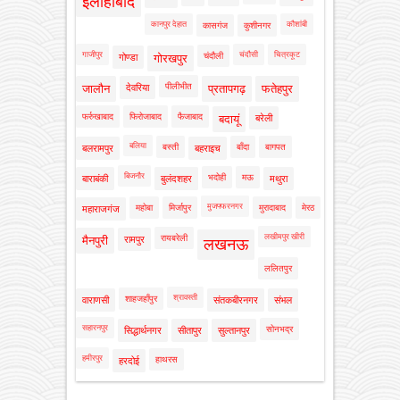
इलाहाबाद
कानपुर देहात
कौशांबी
कासगंज
कुशीनगर
गाजीपुर
चंदौसी
चित्रकूट
चंदौली
गोण्डा
गोरखपुर
पीलीभीत
जालौन
देवरिया
प्रतापगढ़
फतेहपुर
फर्रुखाबाद
फिरोजाबाद
फैजाबाद
बदायूं
बरेली
बलिया
बस्ती
बाँदा
बागपत
बलरामपुर
बहराइच
बिजनौर
भदोही
मऊ
बाराबंकी
बुलंदशहर
मथुरा
मुजफ्फरनगर
महोबा
मिर्जापुर
मुरादाबाद
मेरठ
महाराजगंज
लखीमपुर खीरी
रायबरेली
मैनपुरी
रामपुर
लखनऊ
ललितपुर
श्रावस्ती
शाहजहाँपुर
वाराणसी
संतकबीरनगर
संभल
सहारनपुर
सोनभद्र
सिद्धार्थनगर
सीतापुर
सुल्तानपुर
हमीरपुर
हाथरस
हरदोई