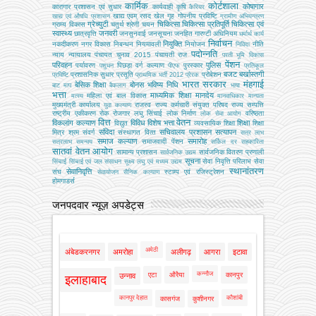
कार्मिक
कोर्टशाला
कोषागार
कारागार प्रशासन एवं सुधार
कार्यवाही
कृषि
कैरियर
खाद्य एवम् रसद
खेल
गृह
गोपनीय प्रविष्टि
खाद्य एवं औषधि प्रशासन
ग्रामीण अभियन्‍त्रण
ग्रेच्युटी
चिकित्सा
चिकित्सा प्रतिपूर्ति
चिकित्‍सा एवं
ग्राम्य विकास
चतुर्थ श्रेणी
चयन
स्वास्थ्य
जनवरी
छात्रवृत्ति
जनसुनवाई
जनसूचना
जनहित गारण्टी अधिनियम
धर्मार्थ कार्य
निर्वाचन
नियुक्ति
नकदीकरण
नगर विकास
निबन्‍धन
नियमावली
नियोजन
नीति
निविदा
पदोन्नति
न्याय
न्यायालय
पंचायत चुनाव 2015
पंचायती राज
परती भूमि विकास
पेंशन
परिवहन
पुलिस
पर्यावरण
पिछड़ा वर्ग कल्‍याण
पुरस्कार
पशुधन
पीएफ
प्रतिकूल
बजट
बर्खास्तगी
प्रशासनिक सुधार
प्रसूति
प्रोबेशन
प्रविष्टि
प्राथमिक भर्ती 2012
प्रेरक
भारत सरकार
मंहगाई
बेसिक शिक्षा
बोनस
भविष्य निधि
बाट माप
बैकलाग
भाषा
भत्ता
माध्यमिक शिक्षा
मानदेय
महिला एवं बाल विकास
मत्‍स्‍य
मानवाधिकार
मान्यता
मुख्‍यमंत्री कार्यालय
राजस्व
राज्य कर्मचारी संयुक्त परिषद
राज्य सम्पत्ति
युवा कल्याण
राष्ट्रीय एकीकरण
रोक
रोजगार
लघु सिंचाई
लोक निर्माण
वरिष्ठता
लोक सेवा आयोग
वित्त
वेतन
विकलांग कल्याण
विविध
विशेष भत्ता
शिक्षा
विद्युत
व्‍यवसायिक शिक्षा
शिक्षा
संविदा
सचिवालय प्रशासन
सत्यापन
मित्र
श्रम
संवर्ग
संस्‍थागत वित्‍त
सत्र लाभ
समाज कल्याण
समारोह
समाजवादी पेंशन
सत्रलाभ
समन्वय
सर्किल दर
सहकारिता
सातवां वेतन आयोग
सामान्य प्रशासन
सार्वजनिक वितरण प्रणाली
सार्वजनिक उद्यम
सूचना
सेवा निवृत्ति परिलाभ
सेवा
सिंचाई
सिंचाई एवं जल संसाधन
सूक्ष्म लघु एवं मध्यम उद्यम
स्थानांतरण
सेवानिवृत्ति
संघ
स्टाम्प एवं रजिस्ट्रेशन
सेवायोजन
सैनिक कल्‍याण
होमगाडर्स
जनपदवार न्यूज़ अपडेट्स
अमेठी
अंबेडकरनगर
अमरोहा
अलीगढ़
आगरा
इटावा
कन्नौज
एटा
औरैया
कानपुर
उन्नाव
इलाहाबाद
कानपुर देहात
कौशांबी
कासगंज
कुशीनगर