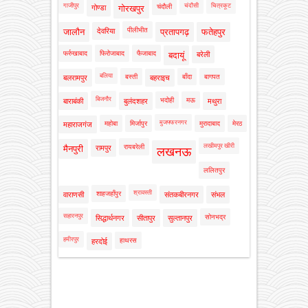
गाजीपुर
चंदौसी
चित्रकूट
चंदौली
गोण्डा
गोरखपुर
पीलीभीत
जालौन
देवरिया
प्रतापगढ़
फतेहपुर
फर्रुखाबाद
फिरोजाबाद
फैजाबाद
बदायूं
बरेली
बलिया
बस्ती
बाँदा
बागपत
बलरामपुर
बहराइच
बिजनौर
भदोही
मऊ
बाराबंकी
बुलंदशहर
मथुरा
मुजफ्फरनगर
महोबा
मिर्जापुर
मुरादाबाद
मेरठ
महाराजगंज
लखीमपुर खीरी
रायबरेली
मैनपुरी
रामपुर
लखनऊ
ललितपुर
श्रावस्ती
शाहजहाँपुर
वाराणसी
संतकबीरनगर
संभल
सहारनपुर
सोनभद्र
सिद्धार्थनगर
सीतापुर
सुल्तानपुर
हमीरपुर
हाथरस
हरदोई