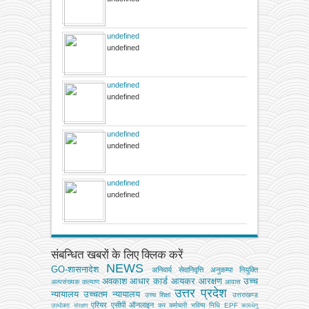
undefined
undefined
undefined
undefined
undefined
undefined
undefined
undefined
संबन्धित खबरों के लिए क्लिक करें
NEWS
GO-शासनादेश
अनिवार्य सेवानिवृत्ति
अनुकम्पा नियुक्ति
अवकाश
आधार कार्ड
आयकर
आरक्षण
उच्च
अल्‍पसंख्‍यक कल्‍याण
आवास
उत्तर प्रदेश
न्यायालय
उच्चतम न्यायालय
उच्‍च शिक्षा
उत्तराखण्ड
एरियर
एसीपी
ऑनलाइन
कर
कर्मचारी भविष्य निधि EPF
उपभोक्‍ता संरक्षण
कामधेनु