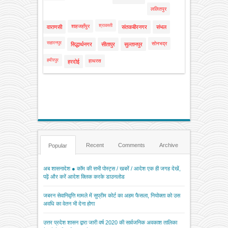
ललितपुर
श्रावस्ती
शाहजहाँपुर
वाराणसी
संतकबीरनगर
संभल
सहारनपुर
सोनभद्र
सिद्धार्थनगर
सीतापुर
सुल्तानपुर
हमीरपुर
हाथरस
हरदोई
Recent
Comments
Archive
Popular
अब शासनादेश ● कॉम की सभी पोस्ट्स / खबरें / आदेश एक ही जगह देखें,
पढ़ें और करें आदेश क्लिक करके डाउनलोड
जबरन सेवानिवृत्ति मामले में सुप्रीम कोर्ट का अहम फैसला, नियोक्ता को उस
अवधि का वेतन भी देना होगा
उत्तर प्रदेश शासन द्वारा जारी वर्ष 2020 की सार्वजनिक अवकाश तालिका