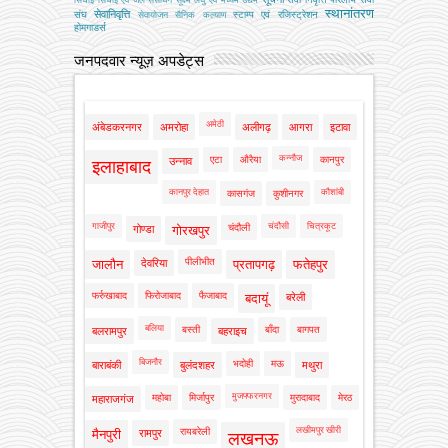
स्थानांतरण
सेवानिवृत्ति
संघ
स्टाम्प एवं रजिस्ट्रेशन
सेवायोजन
सैनिक कल्‍याण
होमगाडर्स
जनपदवार न्यूज़ अपडेट्स
अमेठी
अंबेडकरनगर
अमरोहा
अलीगढ़
आगरा
इटावा
कन्नौज
एटा
औरैया
कानपुर
उन्नाव
इलाहाबाद
कानपुर देहात
कौशांबी
कासगंज
कुशीनगर
गाजीपुर
चंदौसी
चित्रकूट
चंदौली
गोण्डा
गोरखपुर
पीलीभीत
जालौन
देवरिया
प्रतापगढ़
फतेहपुर
फर्रुखाबाद
फिरोजाबाद
फैजाबाद
बदायूं
बरेली
बलिया
बस्ती
बाँदा
बागपत
बलरामपुर
बहराइच
बिजनौर
भदोही
मऊ
बाराबंकी
बुलंदशहर
मथुरा
मुजफ्फरनगर
महोबा
मिर्जापुर
मुरादाबाद
मेरठ
महाराजगंज
लखीमपुर खीरी
रायबरेली
मैनपुरी
रामपुर
लखनऊ