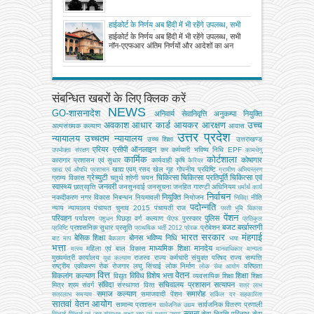
हाईकोर्ट के निर्णय अब हिंदी में भी रहेंगे उपलब्ध, सभी
नॉन-एएफआर अंतिम निर्णयों और आदेशों का अनुवाद
हाईकोर्ट के निर्णय अब हिंदी में भी रहेंगे उपलब्ध, सभी
किया जाएगा
नॉन-एएफआर अंतिम निर्णयों और आदेशों का अन
संबन्धित खबरों के लिए क्लिक करें
NEWS
GO-शासनादेश
अनिवार्य सेवानिवृत्ति
अनुकम्पा नियुक्ति
अवकाश
आधार कार्ड
आयकर
आरक्षण
उच्च
अल्‍पसंख्‍यक कल्‍याण
आवास
उत्तर प्रदेश
न्यायालय
उच्चतम न्यायालय
उच्‍च शिक्षा
उत्तराखण्ड
एरियर
एसीपी
ऑनलाइन
कर
कर्मचारी भविष्य निधि EPF
उपभोक्‍ता संरक्षण
कामधेनु
कार्मिक
कोर्टशाला
कोषागार
कारागार प्रशासन एवं सुधार
कार्यवाही
कृषि
कैरियर
खाद्य एवम् रसद
खेल
गृह
गोपनीय प्रविष्टि
खाद्य एवं औषधि प्रशासन
ग्रामीण अभियन्‍त्रण
ग्रेच्युटी
चिकित्सा
चिकित्सा प्रतिपूर्ति
चिकित्‍सा एवं
ग्राम्य विकास
चतुर्थ श्रेणी
चयन
स्वास्थ्य
जनवरी
छात्रवृत्ति
जनसुनवाई
जनसूचना
जनहित गारण्टी अधिनियम
धर्मार्थ कार्य
निर्वाचन
नियुक्ति
नकदीकरण
नगर विकास
निबन्‍धन
नियमावली
नियोजन
नीति
निविदा
पदोन्नति
न्याय
न्यायालय
पंचायत चुनाव 2015
पंचायती राज
परती भूमि विकास
पेंशन
परिवहन
पुलिस
पर्यावरण
पिछड़ा वर्ग कल्‍याण
पुरस्कार
पशुधन
पीएफ
प्रतिकूल
बजट
बर्खास्तगी
प्रशासनिक सुधार
प्रसूति
प्रोबेशन
प्रविष्टि
प्राथमिक भर्ती 2012
प्रेरक
भारत सरकार
मंहगाई
बेसिक शिक्षा
बोनस
भविष्य निधि
बाट माप
बैकलाग
भाषा
भत्ता
माध्यमिक शिक्षा
मानदेय
महिला एवं बाल विकास
मत्‍स्‍य
मानवाधिकार
मान्यता
मुख्‍यमंत्री कार्यालय
राजस्व
राज्य कर्मचारी संयुक्त परिषद
राज्य सम्पत्ति
युवा कल्याण
राष्ट्रीय एकीकरण
रोक
रोजगार
लघु सिंचाई
लोक निर्माण
वरिष्ठता
लोक सेवा आयोग
वित्त
वेतन
विकलांग कल्याण
विविध
विशेष भत्ता
शिक्षा
विद्युत
व्‍यवसायिक शिक्षा
शिक्षा
संविदा
सचिवालय प्रशासन
सत्यापन
मित्र
श्रम
संवर्ग
संस्‍थागत वित्‍त
सत्र लाभ
समाज कल्याण
समारोह
समाजवादी पेंशन
सत्रलाभ
समन्वय
सर्किल दर
सहकारिता
सातवां वेतन आयोग
सामान्य प्रशासन
सार्वजनिक वितरण प्रणाली
सार्वजनिक उद्यम
सूचना
सेवा निवृत्ति परिलाभ
सेवा
सिंचाई
सिंचाई एवं जल संसाधन
सूक्ष्म लघु एवं मध्यम उद्यम