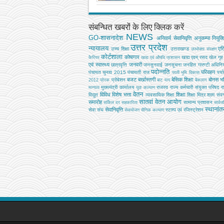
संबन्धित खबरों के लिए क्लिक करें
NEWS
GO-शासनादेश
अनिवार्य सेवानिवृत्ति
अनुकम्पा नियुक्त
उत्तर प्रदेश
न्यायालय
एर
उच्‍च शिक्षा
उत्तराखण्ड
उपभोक्‍ता संरक्षण
कोर्टशाला
कोषागार
खाद्य एवम् रसद
खेल
गृह
कैरियर
खाद्य एवं औषधि प्रशासन
एवं स्वास्थ्य
जनवरी
छात्रवृत्ति
जनसुनवाई
जनसूचना
जनहित गारण्टी अधिनि
पदोन्नति
परिवहन
पंचायत चुनाव 2015
पंचायती राज
पर्य
परती भूमि विकास
बजट
बर्खास्तगी
बेसिक शिक्षा
बोनस
भव
प्रोबेशन
2012
प्रेरक
बाट माप
बैकलाग
मुख्‍यमंत्री कार्यालय
राजस्व
राज्य कर्मचारी संयुक्त परिषद
र
मान्यता
युवा कल्याण
वेतन
विविध
विशेष भत्ता
शिक्षा
विद्युत
व्‍यवसायिक शिक्षा
शिक्षा मित्र
श्रम
संवर्
सातवां वेतन आयोग
समारोह
सामान्य प्रशासन
सर्किल दर
सहकारिता
सार्व
स्थानां
सेवानिवृत्ति
सेवा संघ
स्टाम्प एवं रजिस्ट्रेशन
सेवायोजन
सैनिक कल्‍याण