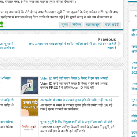
र, मोबाइल नंबर, ई-मेल, नया पता, एड्रेस प्रूफ भी यहां देना होगा।
यह व्यवस्था है कि जैसे ही नई जगह से मतदाता सूची में नाम जुड़वाने के लिए आवेदन करेंगे, पुरानी जगह
P
स प्रक्रिया में मतदाता को यह चिंता करने की जरूरत नहीं है कि पुरानी जगह से उसे नाम भी कटवाना है।
चुनाव
निर्वाचन
मतदाता सूची
वोटर आईडी
अब श
पढ़ें
Previous
प-चुनाव में
अगर आपका नाम मतदाता सूची में शामिल नहीं तो अभी भी आप ऐसे बन सकते हैं
जबरन
ुनाव आयोग का
मतदाता !
अवधि
उत्त
देख
202
न अभियान,
Voter ID कार्ड नहीं बना? केवल 5 मिनट में ऐसे करें अप्लाई,
एकदम FREE है ये तरीका
न
Voter ID कार्ड नहीं बना? केवल 5 मिनट में ऐसे करें अप्लाई,
उत्त
एकदम FREE है ये तरीकाVoter ID कार्ड नहीं
क्ल
ाने चाहिए थे
अब प्रदेश में समय से पंचायत चुनाव होने की उम्मीद नहीं, 26 मई
गुरु
ी हुई थी मौत
तक है ग्राम पंचायतों का कार्यकाल
जगह
ाने चाहिए थे
अब प्रदेश में समय से पंचायत चुनाव होने की उम्मीद नहीं, 26 मई
तक है ग्राम पंचायतों का कार्यकाल,
कोरो
कॉले
तदान रोकेगा
चुनाव ड्यूटी के लिए नियुक्त कार्मिकों के अनुपस्थित रहने की कोई
गुंजाइश नहीं, जानिए अनुपस्थिति पर आयोग की ओर से तय दंड के
तदान रोकेगा
Election Duty: जानिए! किसकी लगती है इलेक्शन में ड्यूटी, इसे
बारे में
करना क्यों होता है जरूरी, इसे नहीं करने
उ0प्