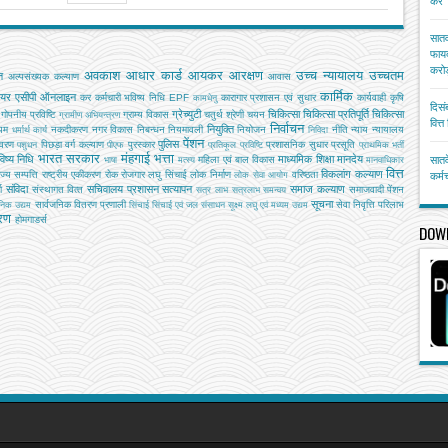
करें
सातव
फायद
करोड
अवकाश
आधार कार्ड
आयकर
आरक्षण
उच्च न्यायालय
उच्चतम
ि
अल्‍पसंख्‍यक कल्‍याण
आवास
कार्मिक
ियर
एसीपी
ऑनलाइन
कर
कर्मचारी भविष्य निधि EPF
कारागार प्रशासन एवं सुधार
कार्यवाही
कृषि
कामधेनु
दिसं
ग्रेच्युटी
चिकित्सा
चिकित्सा प्रतिपूर्ति
चिकित्‍सा
गोपनीय प्रविष्टि
ग्राम्य विकास
चतुर्थ श्रेणी
चयन
ग्रामीण अभियन्‍त्रण
वित्
निर्वाचन
नियुक्ति
यम
नकदीकरण
नगर विकास
निबन्‍धन
नियमावली
नियोजन
नीति
न्याय
न्यायालय
धर्मार्थ कार्य
निविदा
पेंशन
पुलिस
ावरण
पिछड़ा वर्ग कल्‍याण
पुरस्कार
प्रशासनिक सुधार
प्रसूति
पशुधन
पीएफ
प्रतिकूल प्रविष्टि
प्राथमिक भर्ती
भारत सरकार
मंहगाई भत्ता
िष्य निधि
माध्यमिक शिक्षा
मानदेय
महिला एवं बाल विकास
सातव
भाषा
मत्‍स्‍य
मानवाधिकार
वित्त
विकलांग कल्याण
ाज्य सम्पत्ति
राष्ट्रीय एकीकरण
रोक
रोजगार
लघु सिंचाई
लोक निर्माण
वरिष्ठता
लोक सेवा आयोग
कर्म
संविदा
सचिवालय प्रशासन
सत्यापन
समाज कल्याण
ग
संस्‍थागत वित्‍त
समाजवादी पेंशन
सत्र लाभ
सत्रलाभ
समन्वय
सूचना
सार्वजनिक वितरण प्रणाली
सेवा निवृत्ति परिलाभ
जनिक उद्यम
सिंचाई
सिंचाई एवं जल संसाधन
सूक्ष्म लघु एवं मध्यम उद्यम
तरण
होमगाडर्स
DOW