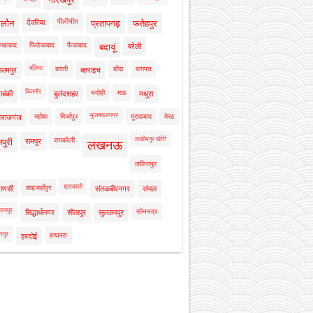
पीलीभीत
ालौन
देवरिया
प्रतापगढ़
फतेहपुर
रुखाबाद
फिरोजाबाद
फैजाबाद
बदायूं
बरेली
बलिया
बस्ती
बाँदा
बागपत
रामपुर
बहराइच
बिजनौर
भदोही
मऊ
ाबंकी
बुलंदशहर
मथुरा
मुजफ्फरनगर
महोबा
मिर्जापुर
मुरादाबाद
मेरठ
ाराजगंज
लखीमपुर खीरी
रायबरेली
नपुरी
रामपुर
लखनऊ
ललितपुर
श्रावस्ती
शाहजहाँपुर
राणसी
संतकबीरनगर
संभल
रनपुर
सोनभद्र
सिद्धार्थनगर
सीतापुर
सुल्तानपुर
रपुर
हाथरस
हरदोई