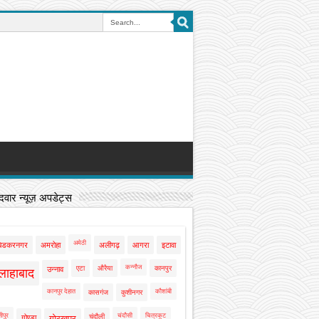
वार न्यूज़ अपडेट्स
अमेठी
बेडकरनगर
अमरोहा
अलीगढ़
आगरा
इटावा
कन्नौज
एटा
औरैया
कानपुर
उन्नाव
लाहाबाद
कानपुर देहात
कौशांबी
कासगंज
कुशीनगर
ीपुर
चंदौसी
चित्रकूट
चंदौली
गोण्डा
गोरखपुर