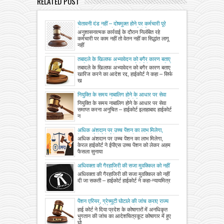
RELATED POST
चेतावनी दंड नहीं – दोषमुक्त होने पर कर्मचारी पूरे
वेतन और भत्ते का है हकदार : हाईकोर्ट ,
अनुशासनात्मक कार्रवाई के दौरान निलंबित रहे
अनुशासनात्मक कार्यवाही की अवधि का बकाया वेतन
कर्मचारी पर काम नहीं तो वेतन नहीं का सिद्धांत लागू
और भत्ता भुगतान का आदेश
नहीं
तबादले के खिलाफ अभ्यावेदन को बगैर कारण बताए
खारिज करने का आदेश रद्द, हाईकोर्ट ने कहा – सिर्फ
तबादले के खिलाफ अभ्यावेदन को बगैर कारण बताए
खारिज लिख देने से प्रतीत होता है कि प्राधिकारी ने
खारिज करने का आदेश रद्द, हाईकोर्ट ने कहा – सिर्फ
निर्णय लेते वक्त विवेक का उचित प्रयोग नहीं किया
ख
नियुक्ति के समय नाबालिग होने के आधार पर सेवा
समाप्त करना अनुचित – हाईकोर्ट
नियुक्ति के समय नाबालिग होने के आधार पर सेवा
समाप्त करना अनुचित – हाईकोर्ट इलाहाबाद हाईकोर्ट
न
अधिक अंशदान पर उच्च पेंशन का लाभ मिलेगा,
केरल हाईकोर्ट ने ईपीएस उच्च पेंशन को लेकर अहम
अधिक अंशदान पर उच्च पेंशन का लाभ मिलेगा,
फैसला सुनाया, 2014 के बाद सेवानिवृत्त कर्मचारियों
केरल हाईकोर्ट ने ईपीएस उच्च पेंशन को लेकर अहम
को राहत
फैसला सुनाया
अधिवक्ता की गैरहाजिरी की सजा मुवक्किल को नहीं
दी जा सकती – हाईकोर्ट
अधिवक्ता की गैरहाजिरी की सजा मुवक्किल को नहीं
दी जा सकती – हाईकोर्ट हाईकोर्ट ने कहा-न्यायमित्र
पेंशन एरियर, ग्रेच्युटी घोटाले की जांच कराए राज्य
सरकार, हाईकोर्ट ने पेंशन फंड के दुरुपयोग की जांच
हाई कोर्ट ने दिया प्रदेश के कोषागारों में अनधिकृत
का दिया निर्देश
भुगतान की जांच का आदेशचित्रकूट कोषागार में हुए
घो