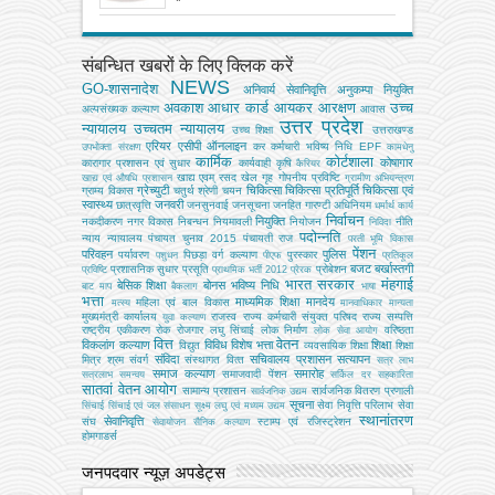
संबन्धित खबरों के लिए क्लिक करें
NEWS
GO-शासनादेश
अनिवार्य सेवानिवृत्ति
अनुकम्पा नियुक्ति
अवकाश
आधार कार्ड
आयकर
आरक्षण
उच्च
अल्‍पसंख्‍यक कल्‍याण
आवास
उत्तर प्रदेश
न्यायालय
उच्चतम न्यायालय
उच्‍च शिक्षा
उत्तराखण्ड
एरियर
एसीपी
ऑनलाइन
कर
कर्मचारी भविष्य निधि EPF
उपभोक्‍ता संरक्षण
कामधेनु
कार्मिक
कोर्टशाला
कोषागार
कारागार प्रशासन एवं सुधार
कार्यवाही
कृषि
कैरियर
खाद्य एवम् रसद
खेल
गृह
गोपनीय प्रविष्टि
खाद्य एवं औषधि प्रशासन
ग्रामीण अभियन्‍त्रण
ग्रेच्युटी
चिकित्सा
चिकित्सा प्रतिपूर्ति
चिकित्‍सा एवं
ग्राम्य विकास
चतुर्थ श्रेणी
चयन
स्वास्थ्य
जनवरी
छात्रवृत्ति
जनसुनवाई
जनसूचना
जनहित गारण्टी अधिनियम
धर्मार्थ कार्य
निर्वाचन
नियुक्ति
नकदीकरण
नगर विकास
निबन्‍धन
नियमावली
नियोजन
नीति
निविदा
पदोन्नति
न्याय
न्यायालय
पंचायत चुनाव 2015
पंचायती राज
परती भूमि विकास
पेंशन
परिवहन
पुलिस
पर्यावरण
पिछड़ा वर्ग कल्‍याण
पुरस्कार
पशुधन
पीएफ
प्रतिकूल
बजट
बर्खास्तगी
प्रशासनिक सुधार
प्रसूति
प्रोबेशन
प्रविष्टि
प्राथमिक भर्ती 2012
प्रेरक
भारत सरकार
मंहगाई
बेसिक शिक्षा
बोनस
भविष्य निधि
बाट माप
बैकलाग
भाषा
भत्ता
माध्यमिक शिक्षा
मानदेय
महिला एवं बाल विकास
मत्‍स्‍य
मानवाधिकार
मान्यता
मुख्‍यमंत्री कार्यालय
राजस्व
राज्य कर्मचारी संयुक्त परिषद
राज्य सम्पत्ति
युवा कल्याण
राष्ट्रीय एकीकरण
रोक
रोजगार
लघु सिंचाई
लोक निर्माण
वरिष्ठता
लोक सेवा आयोग
वित्त
वेतन
विकलांग कल्याण
विविध
विशेष भत्ता
शिक्षा
विद्युत
व्‍यवसायिक शिक्षा
शिक्षा
संविदा
सचिवालय प्रशासन
सत्यापन
मित्र
श्रम
संवर्ग
संस्‍थागत वित्‍त
सत्र लाभ
समाज कल्याण
समारोह
समाजवादी पेंशन
सत्रलाभ
समन्वय
सर्किल दर
सहकारिता
सातवां वेतन आयोग
सामान्य प्रशासन
सार्वजनिक वितरण प्रणाली
सार्वजनिक उद्यम
सूचना
सेवा निवृत्ति परिलाभ
सेवा
सिंचाई
सिंचाई एवं जल संसाधन
सूक्ष्म लघु एवं मध्यम उद्यम
स्थानांतरण
सेवानिवृत्ति
संघ
स्टाम्प एवं रजिस्ट्रेशन
सेवायोजन
सैनिक कल्‍याण
होमगाडर्स
जनपदवार न्यूज़ अपडेट्स