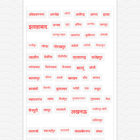
अमेठी
अंबेडकरनगर
अमरोहा
अलीगढ़
आगरा
इटावा
कन्नौज
एटा
औरैया
कानपुर
उन्नाव
इलाहाबाद
कानपुर देहात
कौशांबी
कासगंज
कुशीनगर
गाजीपुर
चंदौसी
चित्रकूट
चंदौली
गोण्डा
गोरखपुर
पीलीभीत
जालौन
देवरिया
प्रतापगढ़
फतेहपुर
फर्रुखाबाद
फिरोजाबाद
फैजाबाद
बदायूं
बरेली
बलिया
बस्ती
बाँदा
बागपत
बलरामपुर
बहराइच
बिजनौर
भदोही
मऊ
बाराबंकी
बुलंदशहर
मथुरा
मुजफ्फरनगर
महोबा
मिर्जापुर
मुरादाबाद
मेरठ
महाराजगंज
लखीमपुर खीरी
रायबरेली
मैनपुरी
रामपुर
लखनऊ
ललितपुर
श्रावस्ती
शाहजहाँपुर
वाराणसी
संतकबीरनगर
संभल