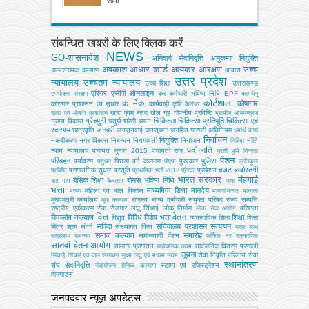
सीमा
संबन्धित खबरों के लिए क्लिक करें
NEWS
GO-शासनादेश
अनिवार्य सेवानिवृत्ति
अनुकम्पा नियुक्ति
अवकाश
आधार कार्ड
आयकर
आरक्षण
उच्च
अल्‍पसंख्‍यक कल्‍याण
आवास
उत्तर प्रदेश
न्यायालय
उच्चतम न्यायालय
उच्‍च शिक्षा
उत्तराखण्ड
एरियर
एसीपी
ऑनलाइन
कर
कर्मचारी भविष्य निधि EPF
उपभोक्‍ता संरक्षण
कामधेनु
कार्मिक
कोर्टशाला
कोषागार
कारागार प्रशासन एवं सुधार
कार्यवाही
कृषि
कैरियर
खाद्य एवम् रसद
खेल
गृह
गोपनीय प्रविष्टि
खाद्य एवं औषधि प्रशासन
ग्रामीण अभियन्‍त्रण
ग्रेच्युटी
चिकित्सा
चिकित्सा प्रतिपूर्ति
चिकित्‍सा एवं
ग्राम्य विकास
चतुर्थ श्रेणी
चयन
स्वास्थ्य
जनवरी
छात्रवृत्ति
जनसुनवाई
जनसूचना
जनहित गारण्टी अधिनियम
धर्मार्थ कार्य
निर्वाचन
नियुक्ति
नकदीकरण
नगर विकास
निबन्‍धन
नियमावली
नियोजन
नीति
निविदा
पदोन्नति
न्याय
न्यायालय
पंचायत चुनाव 2015
पंचायती राज
परती भूमि विकास
पेंशन
परिवहन
पुलिस
पर्यावरण
पिछड़ा वर्ग कल्‍याण
पुरस्कार
पशुधन
पीएफ
प्रतिकूल
बजट
बर्खास्तगी
प्रशासनिक सुधार
प्रसूति
प्रोबेशन
प्रविष्टि
प्राथमिक भर्ती 2012
प्रेरक
भारत सरकार
मंहगाई
बेसिक शिक्षा
बोनस
भविष्य निधि
बाट माप
बैकलाग
भाषा
भत्ता
माध्यमिक शिक्षा
मानदेय
महिला एवं बाल विकास
मत्‍स्‍य
मानवाधिकार
मान्यता
मुख्‍यमंत्री कार्यालय
राजस्व
राज्य कर्मचारी संयुक्त परिषद
राज्य सम्पत्ति
युवा कल्याण
राष्ट्रीय एकीकरण
रोक
रोजगार
लघु सिंचाई
लोक निर्माण
वरिष्ठता
लोक सेवा आयोग
वित्त
वेतन
विकलांग कल्याण
विविध
विशेष भत्ता
शिक्षा
विद्युत
व्‍यवसायिक शिक्षा
शिक्षा
संविदा
सचिवालय प्रशासन
सत्यापन
मित्र
श्रम
संवर्ग
संस्‍थागत वित्‍त
सत्र लाभ
समाज कल्याण
समारोह
समाजवादी पेंशन
सत्रलाभ
समन्वय
सर्किल दर
सहकारिता
सातवां वेतन आयोग
सामान्य प्रशासन
सार्वजनिक वितरण प्रणाली
सार्वजनिक उद्यम
सूचना
सेवा निवृत्ति परिलाभ
सेवा
सिंचाई
सिंचाई एवं जल संसाधन
सूक्ष्म लघु एवं मध्यम उद्यम
स्थानांतरण
सेवानिवृत्ति
संघ
स्टाम्प एवं रजिस्ट्रेशन
सेवायोजन
सैनिक कल्‍याण
होमगाडर्स
जनपदवार न्यूज़ अपडेट्स