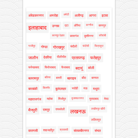
अमेठी
अंबेडकरनगर
अमरोहा
अलीगढ़
आगरा
इटावा
कन्नौज
एटा
औरैया
कानपुर
उन्नाव
इलाहाबाद
कानपुर देहात
कौशांबी
कासगंज
कुशीनगर
गाजीपुर
चंदौसी
चित्रकूट
चंदौली
गोण्डा
गोरखपुर
पीलीभीत
जालौन
देवरिया
प्रतापगढ़
फतेहपुर
फर्रुखाबाद
फिरोजाबाद
फैजाबाद
बदायूं
बरेली
बलिया
बस्ती
बाँदा
बागपत
बलरामपुर
बहराइच
बिजनौर
भदोही
मऊ
बाराबंकी
बुलंदशहर
मथुरा
मुजफ्फरनगर
महोबा
मिर्जापुर
मुरादाबाद
मेरठ
महाराजगंज
लखीमपुर खीरी
रायबरेली
मैनपुरी
रामपुर
लखनऊ
ललितपुर
श्रावस्ती
शाहजहाँपुर
वाराणसी
संतकबीरनगर
संभल