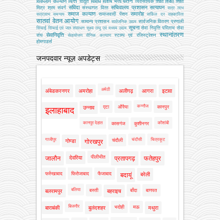
वित्त
वेतन
विकलांग कल्याण
विविध
विशेष भत्ता
शिक्षा
विद्युत
व्‍यवसायिक शिक्षा
शिक्षा
संविदा
सचिवालय प्रशासन
सत्यापन
मित्र
श्रम
संवर्ग
संस्‍थागत वित्‍त
सत्र लाभ
समाज कल्याण
समारोह
समाजवादी पेंशन
सत्रलाभ
समन्वय
सर्किल दर
सहकारिता
सातवां वेतन आयोग
सामान्य प्रशासन
सार्वजनिक वितरण प्रणाली
सार्वजनिक उद्यम
सूचना
सेवा निवृत्ति परिलाभ
सेवा
सिंचाई
सिंचाई एवं जल संसाधन
सूक्ष्म लघु एवं मध्यम उद्यम
स्थानांतरण
सेवानिवृत्ति
संघ
स्टाम्प एवं रजिस्ट्रेशन
सेवायोजन
सैनिक कल्‍याण
होमगाडर्स
जनपदवार न्यूज़ अपडेट्स
अमेठी
अंबेडकरनगर
अमरोहा
अलीगढ़
आगरा
इटावा
कन्नौज
एटा
औरैया
कानपुर
उन्नाव
इलाहाबाद
कानपुर देहात
कौशांबी
कासगंज
कुशीनगर
गाजीपुर
चंदौसी
चित्रकूट
चंदौली
गोण्डा
गोरखपुर
पीलीभीत
जालौन
देवरिया
प्रतापगढ़
फतेहपुर
फर्रुखाबाद
फिरोजाबाद
फैजाबाद
बदायूं
बरेली
बलिया
बस्ती
बाँदा
बागपत
बलरामपुर
बहराइच
बिजनौर
भदोही
मऊ
बाराबंकी
बुलंदशहर
मथुरा