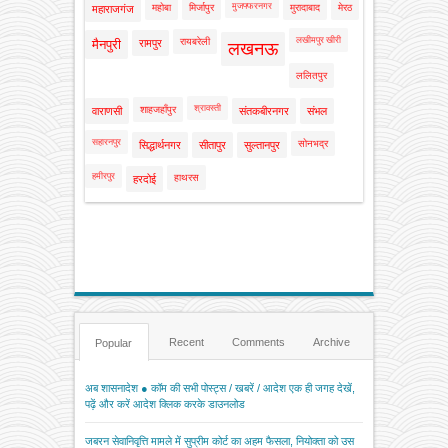
मुजफ्फरनगर
महोबा
मिर्जापुर
मुरादाबाद
मेरठ
महाराजगंज
लखीमपुर खीरी
रायबरेली
मैनपुरी
रामपुर
लखनऊ
ललितपुर
श्रावस्ती
शाहजहाँपुर
वाराणसी
संतकबीरनगर
संभल
सहारनपुर
सोनभद्र
सिद्धार्थनगर
सीतापुर
सुल्तानपुर
हमीरपुर
हाथरस
हरदोई
Recent
Comments
Archive
Popular
अब शासनादेश ● कॉम की सभी पोस्ट्स / खबरें / आदेश एक ही जगह देखें,
पढ़ें और करें आदेश क्लिक करके डाउनलोड
जबरन सेवानिवृत्ति मामले में सुप्रीम कोर्ट का अहम फैसला, नियोक्ता को उस