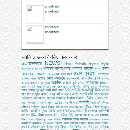
undefined
undefined
undefined
undefined
संबन्धित खबरों के लिए क्लिक करें
NEWS
GO-शासनादेश
अनिवार्य सेवानिवृत्ति
अनुकम्पा नियुक्ति
अवकाश
आधार कार्ड
आयकर
आरक्षण
उच्च
अल्‍पसंख्‍यक कल्‍याण
आवास
उत्तर प्रदेश
न्यायालय
उच्चतम न्यायालय
उच्‍च शिक्षा
उत्तराखण्ड
एरियर
एसीपी
ऑनलाइन
कर
कर्मचारी भविष्य निधि EPF
उपभोक्‍ता संरक्षण
कामधेनु
कार्मिक
कोर्टशाला
कोषागार
कारागार प्रशासन एवं सुधार
कार्यवाही
कृषि
कैरियर
खाद्य एवम् रसद
खेल
गृह
गोपनीय प्रविष्टि
खाद्य एवं औषधि प्रशासन
ग्रामीण अभियन्‍त्रण
ग्रेच्युटी
चिकित्सा
चिकित्सा प्रतिपूर्ति
चिकित्‍सा एवं
ग्राम्य विकास
चतुर्थ श्रेणी
चयन
स्वास्थ्य
जनवरी
छात्रवृत्ति
जनसुनवाई
जनसूचना
जनहित गारण्टी अधिनियम
धर्मार्थ कार्य
निर्वाचन
नियुक्ति
नकदीकरण
नगर विकास
निबन्‍धन
नियमावली
नियोजन
नीति
निविदा
पदोन्नति
न्याय
न्यायालय
पंचायत चुनाव 2015
पंचायती राज
परती भूमि विकास
पेंशन
परिवहन
पुलिस
पर्यावरण
पिछड़ा वर्ग कल्‍याण
पुरस्कार
पशुधन
पीएफ
प्रतिकूल
बजट
बर्खास्तगी
प्रशासनिक सुधार
प्रसूति
प्रोबेशन
प्रविष्टि
प्राथमिक भर्ती 2012
प्रेरक
भारत सरकार
मंहगाई
बेसिक शिक्षा
बोनस
भविष्य निधि
बाट माप
बैकलाग
भाषा
भत्ता
माध्यमिक शिक्षा
मानदेय
महिला एवं बाल विकास
मत्‍स्‍य
मानवाधिकार
मान्यता
मुख्‍यमंत्री कार्यालय
राजस्व
राज्य कर्मचारी संयुक्त परिषद
राज्य सम्पत्ति
युवा कल्याण
राष्ट्रीय एकीकरण
रोक
रोजगार
लघु सिंचाई
लोक निर्माण
वरिष्ठता
लोक सेवा आयोग