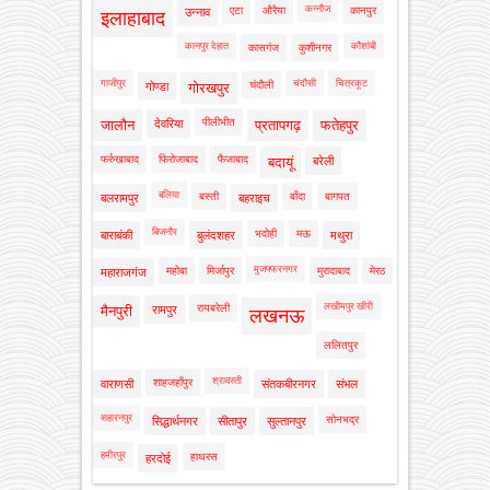
कन्नौज
एटा
औरैया
कानपुर
उन्नाव
इलाहाबाद
कानपुर देहात
कौशांबी
कासगंज
कुशीनगर
गाजीपुर
चंदौसी
चित्रकूट
चंदौली
गोण्डा
गोरखपुर
पीलीभीत
जालौन
देवरिया
प्रतापगढ़
फतेहपुर
फर्रुखाबाद
फिरोजाबाद
फैजाबाद
बदायूं
बरेली
बलिया
बस्ती
बाँदा
बागपत
बलरामपुर
बहराइच
बिजनौर
भदोही
मऊ
बाराबंकी
बुलंदशहर
मथुरा
मुजफ्फरनगर
महोबा
मिर्जापुर
मुरादाबाद
मेरठ
महाराजगंज
लखीमपुर खीरी
रायबरेली
मैनपुरी
रामपुर
लखनऊ
ललितपुर
श्रावस्ती
शाहजहाँपुर
वाराणसी
संतकबीरनगर
संभल
सहारनपुर
सोनभद्र
सिद्धार्थनगर
सीतापुर
सुल्तानपुर
हमीरपुर
हाथरस
हरदोई