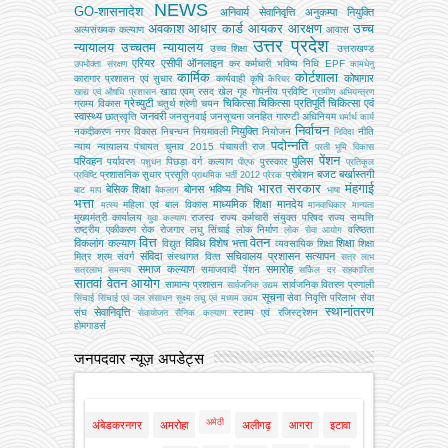
NEWS
GO-शासनादेश
अनिवार्य सेवानिवृत्ति
अनुकम्पा नियुक्ति
अवकाश
आधार कार्ड
आयकर
आरक्षण
उच्च
अल्‍पसंख्‍यक कल्‍याण
आवास
उत्तर प्रदेश
न्यायालय
उच्चतम न्यायालय
उच्‍च शिक्षा
उत्तराखण्ड
एरियर
एसीपी
ऑनलाइन
कर
कर्मचारी भविष्य निधि EPF
उपभोक्‍ता संरक्षण
कामधेनु
कार्मिक
कोर्टशाला
कोषागार
कारागार प्रशासन एवं सुधार
कार्यवाही
कृषि
कैरियर
खाद्य एवम् रसद
खेल
गृह
गोपनीय प्रविष्टि
खाद्य एवं औषधि प्रशासन
ग्रामीण अभियन्‍त्रण
ग्रेच्युटी
चिकित्सा
चिकित्सा प्रतिपूर्ति
चिकित्‍सा एवं
ग्राम्य विकास
चतुर्थ श्रेणी
चयन
स्वास्थ्य
जनवरी
छात्रवृत्ति
जनसुनवाई
जनसूचना
जनहित गारण्टी अधिनियम
धर्मार्थ कार्य
निर्वाचन
नियुक्ति
नकदीकरण
नगर विकास
निबन्‍धन
नियमावली
नियोजन
नीति
निविदा
पदोन्नति
न्याय
न्यायालय
पंचायत चुनाव 2015
पंचायती राज
परती भूमि विकास
पेंशन
परिवहन
पुलिस
पर्यावरण
पिछड़ा वर्ग कल्‍याण
पुरस्कार
पशुधन
पीएफ
प्रतिकूल
बजट
बर्खास्तगी
प्रशासनिक सुधार
प्रसूति
प्रोबेशन
प्रविष्टि
प्राथमिक भर्ती 2012
प्रेरक
भारत सरकार
मंहगाई
बेसिक शिक्षा
बोनस
भविष्य निधि
बाट माप
बैकलाग
भाषा
भत्ता
माध्यमिक शिक्षा
मानदेय
महिला एवं बाल विकास
मत्‍स्‍य
मानवाधिकार
मान्यता
मुख्‍यमंत्री कार्यालय
राजस्व
राज्य कर्मचारी संयुक्त परिषद
राज्य सम्पत्ति
युवा कल्याण
राष्ट्रीय एकीकरण
रोक
रोजगार
लघु सिंचाई
लोक निर्माण
वरिष्ठता
लोक सेवा आयोग
वित्त
वेतन
विकलांग कल्याण
विविध
विशेष भत्ता
शिक्षा
विद्युत
व्‍यवसायिक शिक्षा
शिक्षा
संविदा
सचिवालय प्रशासन
सत्यापन
मित्र
श्रम
संवर्ग
संस्‍थागत वित्‍त
सत्र लाभ
समाज कल्याण
समारोह
समाजवादी पेंशन
सत्रलाभ
समन्वय
सर्किल दर
सहकारिता
सातवां वेतन आयोग
सामान्य प्रशासन
सार्वजनिक वितरण प्रणाली
सार्वजनिक उद्यम
सूचना
सेवा निवृत्ति परिलाभ
सेवा
सिंचाई
सिंचाई एवं जल संसाधन
सूक्ष्म लघु एवं मध्यम उद्यम
स्थानांतरण
सेवानिवृत्ति
संघ
स्टाम्प एवं रजिस्ट्रेशन
सेवायोजन
सैनिक कल्‍याण
होमगाडर्स
जनपदवार न्यूज़ अपडेट्स
अमेठी
अंबेडकरनगर
अमरोहा
अलीगढ़
आगरा
इटावा