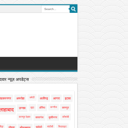
वार न्यूज़ अपडेट्स
अमेठी
बेडकरनगर
अमरोहा
अलीगढ़
आगरा
इटावा
कन्नौज
एटा
औरैया
कानपुर
उन्नाव
लाहाबाद
कानपुर देहात
कौशांबी
कासगंज
कुशीनगर
ीपुर
चंदौसी
चित्रकूट
चंदौली
गोण्डा
गोरखपुर