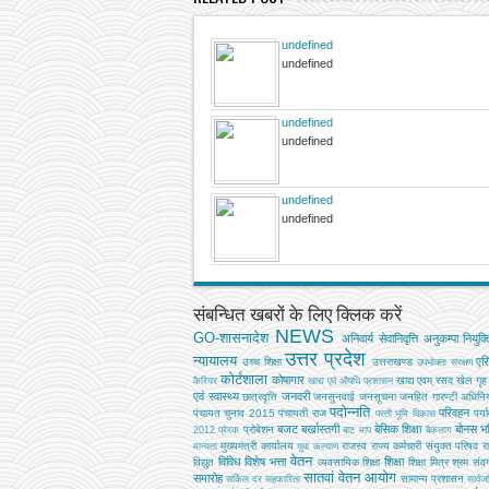
undefined
undefined
undefined
undefined
undefined
undefined
संबन्धित खबरों के लिए क्लिक करें
NEWS
GO-शासनादेश
अनिवार्य सेवानिवृत्ति
अनुकम्पा नियुक्त
उत्तर प्रदेश
न्यायालय
एर
उच्‍च शिक्षा
उत्तराखण्ड
उपभोक्‍ता संरक्षण
कोर्टशाला
कोषागार
खाद्य एवम् रसद
खेल
गृह
कैरियर
खाद्य एवं औषधि प्रशासन
एवं स्वास्थ्य
जनवरी
छात्रवृत्ति
जनसुनवाई
जनसूचना
जनहित गारण्टी अधिनि
पदोन्नति
परिवहन
पंचायत चुनाव 2015
पंचायती राज
पर्य
परती भूमि विकास
बजट
बर्खास्तगी
बेसिक शिक्षा
बोनस
भव
प्रोबेशन
2012
प्रेरक
बाट माप
बैकलाग
मुख्‍यमंत्री कार्यालय
राजस्व
राज्य कर्मचारी संयुक्त परिषद
र
मान्यता
युवा कल्याण
वेतन
विविध
विशेष भत्ता
शिक्षा
विद्युत
व्‍यवसायिक शिक्षा
शिक्षा मित्र
श्रम
संवर्
सातवां वेतन आयोग
समारोह
सामान्य प्रशासन
सर्किल दर
सहकारिता
सार्व