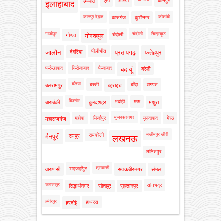
कन्नौज
एटा
औरैया
कानपुर
उन्नाव
इलाहाबाद
कानपुर देहात
कौशांबी
कासगंज
कुशीनगर
गाजीपुर
चंदौसी
चित्रकूट
चंदौली
गोण्डा
गोरखपुर
पीलीभीत
जालौन
देवरिया
प्रतापगढ़
फतेहपुर
फर्रुखाबाद
फिरोजाबाद
फैजाबाद
बदायूं
बरेली
बलिया
बस्ती
बाँदा
बागपत
बलरामपुर
बहराइच
बिजनौर
भदोही
मऊ
बाराबंकी
बुलंदशहर
मथुरा
मुजफ्फरनगर
महोबा
मिर्जापुर
मुरादाबाद
मेरठ
महाराजगंज
लखीमपुर खीरी
रायबरेली
मैनपुरी
रामपुर
लखनऊ
ललितपुर
श्रावस्ती
शाहजहाँपुर
वाराणसी
संतकबीरनगर
संभल
सहारनपुर
सोनभद्र
सिद्धार्थनगर
सीतापुर
सुल्तानपुर
हमीरपुर
हाथरस
हरदोई