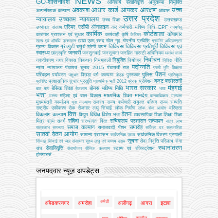
NEWS
GO-शासनादेश
अनिवार्य सेवानिवृत्ति
अनुकम्पा नियुक्ति
अवकाश
आधार कार्ड
आयकर
आरक्षण
उच्च
अल्‍पसंख्‍यक कल्‍याण
आवास
उत्तर प्रदेश
न्यायालय
उच्चतम न्यायालय
उच्‍च शिक्षा
उत्तराखण्ड
एरियर
एसीपी
ऑनलाइन
कर
कर्मचारी भविष्य निधि EPF
उपभोक्‍ता संरक्षण
कामधेनु
कार्मिक
कोर्टशाला
कोषागार
कारागार प्रशासन एवं सुधार
कार्यवाही
कृषि
कैरियर
खाद्य एवम् रसद
खेल
गृह
गोपनीय प्रविष्टि
खाद्य एवं औषधि प्रशासन
ग्रामीण अभियन्‍त्रण
ग्रेच्युटी
चिकित्सा
चिकित्सा प्रतिपूर्ति
चिकित्‍सा एवं
ग्राम्य विकास
चतुर्थ श्रेणी
चयन
स्वास्थ्य
जनवरी
छात्रवृत्ति
जनसुनवाई
जनसूचना
जनहित गारण्टी अधिनियम
धर्मार्थ कार्य
निर्वाचन
नियुक्ति
नकदीकरण
नगर विकास
निबन्‍धन
नियमावली
नियोजन
नीति
निविदा
पदोन्नति
न्याय
न्यायालय
पंचायत चुनाव 2015
पंचायती राज
परती भूमि विकास
पेंशन
परिवहन
पुलिस
पर्यावरण
पिछड़ा वर्ग कल्‍याण
पुरस्कार
पशुधन
पीएफ
प्रतिकूल
बजट
बर्खास्तगी
प्रशासनिक सुधार
प्रसूति
प्रोबेशन
प्रविष्टि
प्राथमिक भर्ती 2012
प्रेरक
भारत सरकार
मंहगाई
बेसिक शिक्षा
बोनस
भविष्य निधि
बाट माप
बैकलाग
भाषा
भत्ता
माध्यमिक शिक्षा
मानदेय
महिला एवं बाल विकास
मत्‍स्‍य
मानवाधिकार
मान्यता
मुख्‍यमंत्री कार्यालय
राजस्व
राज्य कर्मचारी संयुक्त परिषद
राज्य सम्पत्ति
युवा कल्याण
राष्ट्रीय एकीकरण
रोक
रोजगार
लघु सिंचाई
लोक निर्माण
वरिष्ठता
लोक सेवा आयोग
वित्त
वेतन
विकलांग कल्याण
विविध
विशेष भत्ता
शिक्षा
विद्युत
व्‍यवसायिक शिक्षा
शिक्षा
संविदा
सचिवालय प्रशासन
सत्यापन
मित्र
श्रम
संवर्ग
संस्‍थागत वित्‍त
सत्र लाभ
समाज कल्याण
समारोह
समाजवादी पेंशन
सत्रलाभ
समन्वय
सर्किल दर
सहकारिता
सातवां वेतन आयोग
सामान्य प्रशासन
सार्वजनिक वितरण प्रणाली
सार्वजनिक उद्यम
सूचना
सेवा निवृत्ति परिलाभ
सेवा
सिंचाई
सिंचाई एवं जल संसाधन
सूक्ष्म लघु एवं मध्यम उद्यम
स्थानांतरण
सेवानिवृत्ति
संघ
स्टाम्प एवं रजिस्ट्रेशन
सेवायोजन
सैनिक कल्‍याण
होमगाडर्स
जनपदवार न्यूज़ अपडेट्स
अमेठी
अंबेडकरनगर
अमरोहा
अलीगढ़
आगरा
इटावा