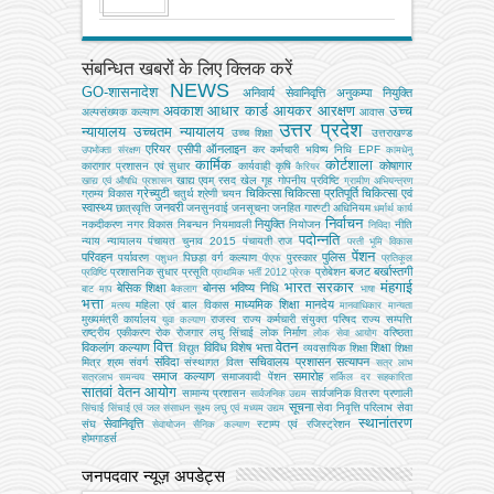
संबन्धित खबरों के लिए क्लिक करें
NEWS
GO-शासनादेश
अनिवार्य सेवानिवृत्ति
अनुकम्पा नियुक्ति
अवकाश
आधार कार्ड
आयकर
आरक्षण
उच्च
अल्‍पसंख्‍यक कल्‍याण
आवास
उत्तर प्रदेश
न्यायालय
उच्चतम न्यायालय
उच्‍च शिक्षा
उत्तराखण्ड
एरियर
एसीपी
ऑनलाइन
कर
कर्मचारी भविष्य निधि EPF
उपभोक्‍ता संरक्षण
कामधेनु
कार्मिक
कोर्टशाला
कोषागार
कारागार प्रशासन एवं सुधार
कार्यवाही
कृषि
कैरियर
खाद्य एवम् रसद
खेल
गृह
गोपनीय प्रविष्टि
खाद्य एवं औषधि प्रशासन
ग्रामीण अभियन्‍त्रण
ग्रेच्युटी
चिकित्सा
चिकित्सा प्रतिपूर्ति
चिकित्‍सा एवं
ग्राम्य विकास
चतुर्थ श्रेणी
चयन
स्वास्थ्य
जनवरी
छात्रवृत्ति
जनसुनवाई
जनसूचना
जनहित गारण्टी अधिनियम
धर्मार्थ कार्य
निर्वाचन
नियुक्ति
नकदीकरण
नगर विकास
निबन्‍धन
नियमावली
नियोजन
नीति
निविदा
पदोन्नति
न्याय
न्यायालय
पंचायत चुनाव 2015
पंचायती राज
परती भूमि विकास
पेंशन
परिवहन
पुलिस
पर्यावरण
पिछड़ा वर्ग कल्‍याण
पुरस्कार
पशुधन
पीएफ
प्रतिकूल
बजट
बर्खास्तगी
प्रशासनिक सुधार
प्रसूति
प्रोबेशन
प्रविष्टि
प्राथमिक भर्ती 2012
प्रेरक
भारत सरकार
मंहगाई
बेसिक शिक्षा
बोनस
भविष्य निधि
बाट माप
बैकलाग
भाषा
भत्ता
माध्यमिक शिक्षा
मानदेय
महिला एवं बाल विकास
मत्‍स्‍य
मानवाधिकार
मान्यता
मुख्‍यमंत्री कार्यालय
राजस्व
राज्य कर्मचारी संयुक्त परिषद
राज्य सम्पत्ति
युवा कल्याण
राष्ट्रीय एकीकरण
रोक
रोजगार
लघु सिंचाई
लोक निर्माण
वरिष्ठता
लोक सेवा आयोग
वित्त
वेतन
विकलांग कल्याण
विविध
विशेष भत्ता
शिक्षा
विद्युत
व्‍यवसायिक शिक्षा
शिक्षा
संविदा
सचिवालय प्रशासन
सत्यापन
मित्र
श्रम
संवर्ग
संस्‍थागत वित्‍त
सत्र लाभ
समाज कल्याण
समारोह
समाजवादी पेंशन
सत्रलाभ
समन्वय
सर्किल दर
सहकारिता
सातवां वेतन आयोग
सामान्य प्रशासन
सार्वजनिक वितरण प्रणाली
सार्वजनिक उद्यम
सूचना
सेवा निवृत्ति परिलाभ
सेवा
सिंचाई
सिंचाई एवं जल संसाधन
सूक्ष्म लघु एवं मध्यम उद्यम
स्थानांतरण
सेवानिवृत्ति
संघ
स्टाम्प एवं रजिस्ट्रेशन
सेवायोजन
सैनिक कल्‍याण
होमगाडर्स
जनपदवार न्यूज़ अपडेट्स