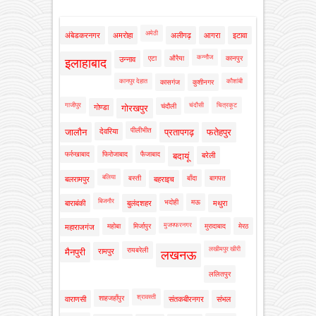
अमेठी
अंबेडकरनगर
अमरोहा
अलीगढ़
आगरा
इटावा
कन्नौज
एटा
औरैया
कानपुर
उन्नाव
इलाहाबाद
कानपुर देहात
कौशांबी
कासगंज
कुशीनगर
गाजीपुर
चंदौसी
चित्रकूट
चंदौली
गोण्डा
गोरखपुर
पीलीभीत
जालौन
देवरिया
प्रतापगढ़
फतेहपुर
फर्रुखाबाद
फिरोजाबाद
फैजाबाद
बदायूं
बरेली
बलिया
बस्ती
बाँदा
बागपत
बलरामपुर
बहराइच
बिजनौर
भदोही
मऊ
बाराबंकी
बुलंदशहर
मथुरा
मुजफ्फरनगर
महोबा
मिर्जापुर
मुरादाबाद
मेरठ
महाराजगंज
लखीमपुर खीरी
रायबरेली
मैनपुरी
रामपुर
लखनऊ
ललितपुर
श्रावस्ती
शाहजहाँपुर
वाराणसी
संतकबीरनगर
संभल