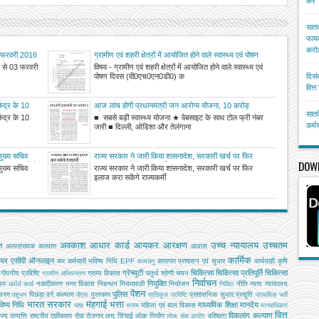
करें
सातव
फायद
करोड
03 फरवरी 2016
ग्रामीण एवं शहरी क्षेत्रों में आयोजित होने वाले स्वास्थ्य एवं पोषण
में।
दिवस (वी0एच0एन0डी0) के सुदृढ़ीकरण के सम्बन्ध में
ी से 03 फरवरी
विषय - ग्रामीण एवं शहरी क्षेत्रों में आयोजित होने वाले स्वास्थ्य एवं
पोषण दिवस (वी0एच0एन0डी0) क
दिसं
वित्
ेंद्र के 10
आज लांच होगी प्रधानमंत्री जन आरोग्य योजना, 10 करोड़
सातव
न वेतन
परिवारों को पांच लाख रुपये तक सालाना मुफ्त इलाज
ेंद्र के 10
■ सबसे बड़ी स्वास्थ्य योजना ★ वेबसाइट के साथ टोल फ्री नंबर
कर्म
जारी ■ दिल्ली, ओडिशा और तेलंगाना
 मुख्य सचिव
राज्य सरकार ने जारी किया शासनादेश, सरकारी खर्च पर फिर
DOW
 बैठक करने के
इलाज करा सकेंगे राज्यकर्मी
 मुख्य सचिव
राज्य सरकार ने जारी किया शासनादेश, सरकारी खर्च पर फिर
इलाज करा सकेंगे राज्यकर्मी
अवकाश
आधार कार्ड
आयकर
आरक्षण
उच्च न्यायालय
उच्चतम
ि
अल्‍पसंख्‍यक कल्‍याण
आवास
कार्मिक
ियर
एसीपी
ऑनलाइन
कर
कर्मचारी भविष्य निधि EPF
कारागार प्रशासन एवं सुधार
कार्यवाही
कृषि
कामधेनु
ग्रेच्युटी
चिकित्सा
चिकित्सा प्रतिपूर्ति
चिकित्‍सा
गोपनीय प्रविष्टि
ग्राम्य विकास
चतुर्थ श्रेणी
चयन
ग्रामीण अभियन्‍त्रण
निर्वाचन
नियुक्ति
यम
नकदीकरण
नगर विकास
निबन्‍धन
नियमावली
नियोजन
नीति
न्याय
न्यायालय
धर्मार्थ कार्य
निविदा
पेंशन
पुलिस
ावरण
पिछड़ा वर्ग कल्‍याण
पुरस्कार
प्रशासनिक सुधार
प्रसूति
पशुधन
पीएफ
प्रतिकूल प्रविष्टि
प्राथमिक भर्ती
भारत सरकार
मंहगाई भत्ता
िष्य निधि
माध्यमिक शिक्षा
मानदेय
महिला एवं बाल विकास
भाषा
मत्‍स्‍य
मानवाधिकार
वित्त
विकलांग कल्याण
ाज्य सम्पत्ति
राष्ट्रीय एकीकरण
रोक
रोजगार
लघु सिंचाई
लोक निर्माण
वरिष्ठता
लोक सेवा आयोग