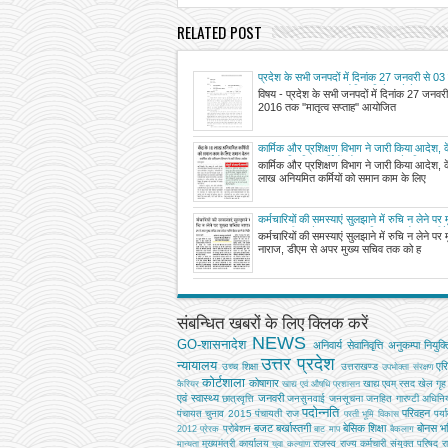
RELATED POST
प्रदेश के सभी जनपदों में दिनांक 27 जनवरी से 
तक ''मातृत्व सप्ताह'' आयोजित किये जाने के सम्बन्ध 
विषय - प्रदेश के सभी जनपदों में दिनांक 27 जनवर
2016 तक ''मातृत्व सप्ताह'' आयोजित
कार्मिक और प्रशिक्षण विभाग ने जारी किया आदेश, क
लाख अनियमित कर्मियों को समान काम के लिए समा
कार्मिक और प्रशिक्षण विभाग ने जारी किया आदेश, क
लाख अनियमित कर्मियों को समान काम के लिए
कर्मचारियों की समस्याएं सुलझाने में रुचि न लेने पर
नाराज, डीएम से अपर मुख्य सचिव तक को हर महीने
कर्मचारियों की समस्याएं सुलझाने में रुचि न लेने पर
निर्देश
नाराज, डीएम से अपर मुख्य सचिव तक को ह
संबन्धित खबरों के लिए क्लिक करें
NEWS
GO-शासनादेश
अनिवार्य सेवानिवृत्ति
अनुकम्पा नियुक्त
उत्तर प्रदेश
न्यायालय
एर
उच्‍च शिक्षा
उत्तराखण्ड
उपभोक्‍ता संरक्षण
कोर्टशाला
कोषागार
खाद्य एवम् रसद
खेल
गृह
कैरियर
खाद्य एवं औषधि प्रशासन
एवं स्वास्थ्य
जनवरी
छात्रवृत्ति
जनसुनवाई
जनसूचना
जनहित गारण्टी अधिनि
पदोन्नति
परिवहन
पंचायत चुनाव 2015
पंचायती राज
पर्य
परती भूमि विकास
बजट
बर्खास्तगी
बेसिक शिक्षा
बोनस
भव
प्रोबेशन
2012
प्रेरक
बाट माप
बैकलाग
मुख्‍यमंत्री कार्यालय
राजस्व
राज्य कर्मचारी संयुक्त परिषद
र
मान्यता
युवा कल्याण