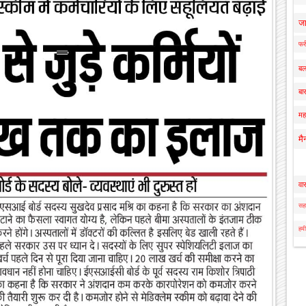
ज
फर्
बल
बार
मह
मै
वा
सहा
हमी