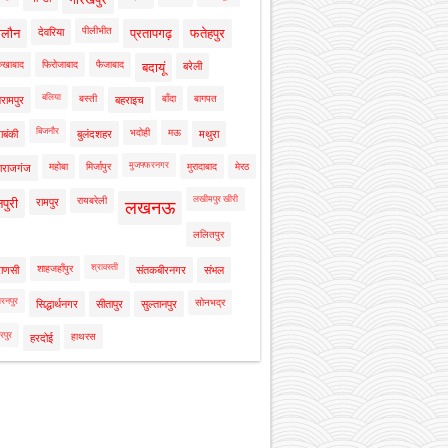
पीलीभीत
ालौन
देवरिया
प्रतापगढ़
फतेहपुर
रुखाबाद
फिरोजाबाद
फैजाबाद
बदायूं
बरेली
बलिया
बस्ती
बाँदा
बागपत
रामपुर
बहराइच
बिजनौर
भदोही
मऊ
ाबंकी
बुलंदशहर
मथुरा
मुजफ्फरनगर
महोबा
मिर्जापुर
मुरादाबाद
मेरठ
ाराजगंज
लखीमपुर खीरी
रायबरेली
नपुरी
रामपुर
लखनऊ
ललितपुर
श्रावस्ती
शाहजहाँपुर
राणसी
संतकबीरनगर
संभल
रनपुर
सोनभद्र
सिद्धार्थनगर
सीतापुर
सुल्तानपुर
रपुर
हाथरस
हरदोई