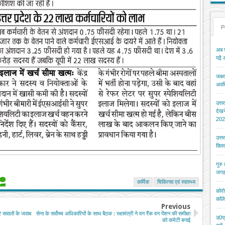
P
अब श
पढ़ें
जबरन
अवधि
उत्त
देख
202
उत्त
क्ल
गुरु
जगह
कर्मिक
चिकित्‍सा एवं स्वास्थ्य
कोरो
कॉले
Previous
े सवालों के जवाब
सेना के सर्वोच्च अधिकारियों के साथ बैठक : रक्षामंत्री ने वन रैंक वन पेंशन की समीक्षा
उ0प्
को कमेटी बनाई