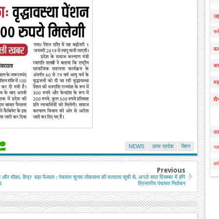
ज
फर्
बल
बार
मह
मै
वा
NEWS
उत्तर प्रदेश
पेंशन
सहा
हमी
Previous
एक और मौका, केंद्र
बड़ा फैसला : पंचायत चुनाव लोकसभा की मतदाता सूची से, अगले साल दिसम्बर में होंगे
प
त्रिस्तरीय पंचायत निर्वाचन