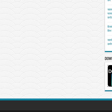
करें
सातव
फायद
करोड
दिसं
वित्
सातव
कर्म
DOW