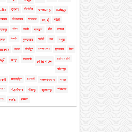
पीलीभीत
ालौन
देवरिया
प्रतापगढ़
फतेहपुर
रुखाबाद
फिरोजाबाद
फैजाबाद
बदायूं
बरेली
बलिया
बस्ती
बाँदा
बागपत
रामपुर
बहराइच
बिजनौर
भदोही
मऊ
ाबंकी
बुलंदशहर
मथुरा
मुजफ्फरनगर
महोबा
मिर्जापुर
मुरादाबाद
मेरठ
ाराजगंज
लखीमपुर खीरी
रायबरेली
नपुरी
रामपुर
लखनऊ
ललितपुर
श्रावस्ती
शाहजहाँपुर
राणसी
संतकबीरनगर
संभल
रनपुर
सोनभद्र
सिद्धार्थनगर
सीतापुर
सुल्तानपुर
रपुर
हाथरस
हरदोई