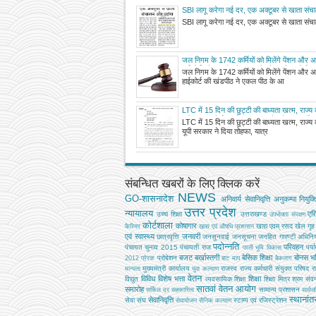
SBI लागू करेगा नई दर, एक अक्टूबर से खाता सं
SBI लागू करेगा नई दर, एक अक्टूबर से खाता सं
जल निगम के 1742 कर्मियों को मिलेंगे पेंशन और अन
हाईकोर्ट की खंडपीठ ने एकल पीठ के आदेश को किय
जल निगम के 1742 कर्मियों को मिलेंगे पेंशन और अन
हाईकोर्ट की खंडपीठ ने एकल पीठ के आ
LTC में 15 दिन की छुट्टी की बाध्यता खत्म, राज्य क
यूपी सरकार ने दिया तोहफा, यात्रा के दौरान 10
LTC में 15 दिन की छुट्टी की बाध्यता खत्म, राज्य क
नकदीकरण भी
यूपी सरकार ने दिया तोहफा, यात्र
संबन्धित खबरों के लिए क्लिक करें
NEWS
GO-शासनादेश
अनिवार्य सेवानिवृत्ति
अनुकम्पा नियुक्त
उत्तर प्रदेश
न्यायालय
एर
उच्‍च शिक्षा
उत्तराखण्ड
उपभोक्‍ता संरक्षण
कोर्टशाला
कोषागार
खाद्य एवम् रसद
खेल
गृह
कैरियर
खाद्य एवं औषधि प्रशासन
एवं स्वास्थ्य
जनवरी
छात्रवृत्ति
जनसुनवाई
जनसूचना
जनहित गारण्टी अधिनि
पदोन्नति
परिवहन
पंचायत चुनाव 2015
पंचायती राज
पर्य
परती भूमि विकास
बजट
बर्खास्तगी
बेसिक शिक्षा
बोनस
भव
प्रोबेशन
2012
प्रेरक
बाट माप
बैकलाग
मुख्‍यमंत्री कार्यालय
राजस्व
राज्य कर्मचारी संयुक्त परिषद
र
मान्यता
युवा कल्याण
वेतन
विविध
विशेष भत्ता
शिक्षा
विद्युत
व्‍यवसायिक शिक्षा
शिक्षा मित्र
श्रम
संवर्
सातवां वेतन आयोग
समारोह
सामान्य प्रशासन
सर्किल दर
सहकारिता
सार्व
स्थानां
सेवानिवृत्ति
सेवा संघ
स्टाम्प एवं रजिस्ट्रेशन
सेवायोजन
सैनिक कल्‍याण