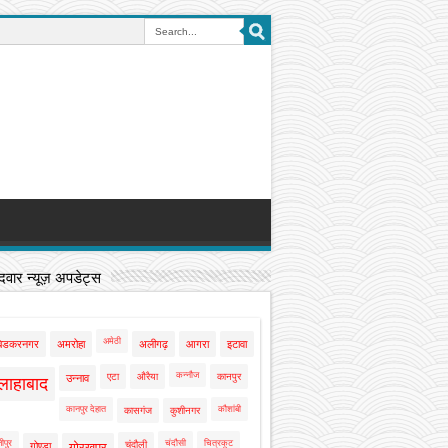
वार न्यूज़ अपडेट्स
अमेठी
बेडकरनगर
अमरोहा
अलीगढ़
आगरा
इटावा
कन्नौज
एटा
औरैया
कानपुर
उन्नाव
लाहाबाद
कानपुर देहात
कौशांबी
कासगंज
कुशीनगर
ीपुर
चंदौसी
चित्रकूट
चंदौली
गोण्डा
गोरखपुर