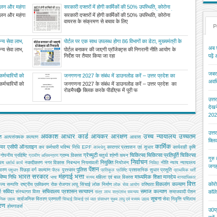
चालन और महंगा
सरकारी दफ्तरों में होगी कार्मिकों की 50% उपस्थिति, कोरोना
वायरस के संक्रमण से बचाव के लिए शासन ने जारी किया आदेश
चालन और महंगा
सरकारी दफ्तरों में होगी कार्मिकों की 50% उपस्थिति, कोरोना
वायरस के संक्रमण से बचाव के लिए
P
्य सेवा लाभ,
पोर्टल पर एक साथ उपलब्ध होगा 86 विभागों का डेटा, मुख्यमंत्री के
ा संशोधित
अलावा जनता भी जान सकेगी योजनाओं का हाल
अब श
्य सेवा लाभ,
पोर्टल बनाकर की जाएगी प्रॉजेक्ट्स की निगरानी नीति आयोग के
निर्देश पर तैयार किया जा रहा
पढ़ें
जबरन
र्मचारियों को
जनगणना 2027 के संबंध में डाउनलोड करें – उत्तर प्रदेश का
अवधि
 दिन तक अवकाश
रोडमैप
र्मचारियों को
जनगणना 2027 के संबंध में डाउनलोड करें – उत्तर प्रदेश का
रोडमैप🔴 क्लिक करके पीडीएफ में पूरी फ
उत्त
देख
202
उत्त
अवकाश
आधार कार्ड
आयकर
आरक्षण
उच्च न्यायालय
उच्चतम
ि
अल्‍पसंख्‍यक कल्‍याण
आवास
क्ल
कार्मिक
ियर
एसीपी
ऑनलाइन
कर
कर्मचारी भविष्य निधि EPF
कारागार प्रशासन एवं सुधार
कार्यवाही
कृषि
कामधेनु
ग्रेच्युटी
चिकित्सा
चिकित्सा प्रतिपूर्ति
चिकित्‍सा
गोपनीय प्रविष्टि
ग्राम्य विकास
चतुर्थ श्रेणी
चयन
ग्रामीण अभियन्‍त्रण
गुरु
निर्वाचन
नियुक्ति
यम
नकदीकरण
नगर विकास
निबन्‍धन
नियमावली
नियोजन
नीति
न्याय
न्यायालय
धर्मार्थ कार्य
निविदा
जगह
पेंशन
पुलिस
ावरण
पिछड़ा वर्ग कल्‍याण
पुरस्कार
प्रशासनिक सुधार
प्रसूति
पशुधन
पीएफ
प्रतिकूल प्रविष्टि
प्राथमिक भर्ती
भारत सरकार
मंहगाई भत्ता
िष्य निधि
माध्यमिक शिक्षा
मानदेय
महिला एवं बाल विकास
भाषा
मत्‍स्‍य
मानवाधिकार
वित्त
विकलांग कल्याण
कोरो
ाज्य सम्पत्ति
राष्ट्रीय एकीकरण
रोक
रोजगार
लघु सिंचाई
लोक निर्माण
वरिष्ठता
लोक सेवा आयोग
संविदा
सचिवालय प्रशासन
सत्यापन
समाज कल्याण
ग
संस्‍थागत वित्‍त
समाजवादी पेंशन
कॉले
सत्र लाभ
सत्रलाभ
समन्वय
सूचना
सार्वजनिक वितरण प्रणाली
सेवा निवृत्ति परिलाभ
जनिक उद्यम
सिंचाई
सिंचाई एवं जल संसाधन
सूक्ष्म लघु एवं मध्यम उद्यम
तरण
होमगाडर्स
उ0प्