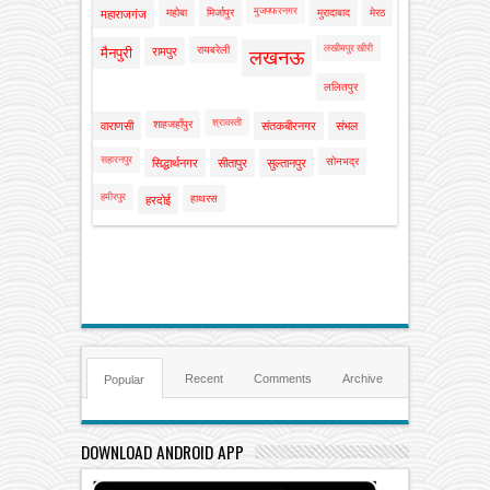
मुजफ्फरनगर
महोबा
मिर्जापुर
मुरादाबाद
मेरठ
महाराजगंज
लखीमपुर खीरी
रायबरेली
मैनपुरी
रामपुर
लखनऊ
ललितपुर
श्रावस्ती
शाहजहाँपुर
वाराणसी
संतकबीरनगर
संभल
सहारनपुर
सोनभद्र
सिद्धार्थनगर
सीतापुर
सुल्तानपुर
हमीरपुर
हाथरस
हरदोई
Recent
Comments
Archive
Popular
DOWNLOAD ANDROID APP