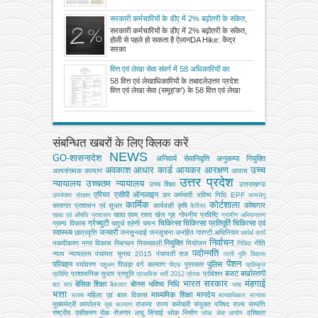
सरकारी कर्मचारियों के डीए में 2% बढ़ोतरी के संकेत,
होली से पहले हो सकता है ऐलान
सरकारी कर्मचारियों के डीए में 2% बढ़ोतरी के संकेत,
होली से पहले हो सकता है ऐलानDA Hike: केंद्र
सरका
वित्त एवं लेखा सेवा संवर्ग में 58 अधिकारियों का
स्थानांतरण, देखें जारी आदेश सूची
58 वित्त एवं लेखाधिकारियों के तबादलेउत्तर प्रदेश
वित्त एवं लेखा सेवा (समूह'क') के 58 वित्त एवं लेखा
संबन्धित खबरों के लिए क्लिक करें
NEWS
GO-शासनादेश
अनिवार्य सेवानिवृत्ति
अनुकम्पा नियुक्ति
अवकाश
आधार कार्ड
आयकर
आरक्षण
उच्च
अल्‍पसंख्‍यक कल्‍याण
आवास
उत्तर प्रदेश
न्यायालय
उच्चतम न्यायालय
उच्‍च शिक्षा
उत्तराखण्ड
एरियर
एसीपी
ऑनलाइन
कर
कर्मचारी भविष्य निधि EPF
उपभोक्‍ता संरक्षण
कामधेनु
कार्मिक
कोर्टशाला
कोषागार
कारागार प्रशासन एवं सुधार
कार्यवाही
कृषि
कैरियर
खाद्य एवम् रसद
खेल
गृह
गोपनीय प्रविष्टि
खाद्य एवं औषधि प्रशासन
ग्रामीण अभियन्‍त्रण
ग्रेच्युटी
चिकित्सा
चिकित्सा प्रतिपूर्ति
चिकित्‍सा एवं
ग्राम्य विकास
चतुर्थ श्रेणी
चयन
स्वास्थ्य
जनवरी
छात्रवृत्ति
जनसुनवाई
जनसूचना
जनहित गारण्टी अधिनियम
धर्मार्थ कार्य
निर्वाचन
नियुक्ति
नकदीकरण
नगर विकास
निबन्‍धन
नियमावली
नियोजन
नीति
निविदा
पदोन्नति
न्याय
न्यायालय
पंचायत चुनाव 2015
पंचायती राज
परती भूमि विकास
पेंशन
परिवहन
पुलिस
पर्यावरण
पिछड़ा वर्ग कल्‍याण
पुरस्कार
पशुधन
पीएफ
प्रतिकूल
बजट
बर्खास्तगी
प्रशासनिक सुधार
प्रसूति
प्रोबेशन
प्रविष्टि
प्राथमिक भर्ती 2012
प्रेरक
भारत सरकार
मंहगाई
बेसिक शिक्षा
बोनस
भविष्य निधि
बाट माप
बैकलाग
भाषा
भत्ता
माध्यमिक शिक्षा
मानदेय
महिला एवं बाल विकास
मत्‍स्‍य
मानवाधिकार
मान्यता
मुख्‍यमंत्री कार्यालय
राजस्व
राज्य कर्मचारी संयुक्त परिषद
राज्य सम्पत्ति
युवा कल्याण
राष्ट्रीय एकीकरण
रोक
रोजगार
लघु सिंचाई
लोक निर्माण
वरिष्ठता
लोक सेवा आयोग