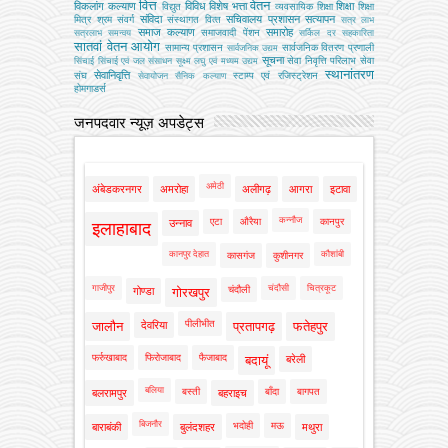
वित्त
वेतन
विकलांग कल्याण
विविध
विशेष भत्ता
शिक्षा
विद्युत
व्‍यवसायिक शिक्षा
शिक्षा
संविदा
सचिवालय प्रशासन
सत्यापन
मित्र
श्रम
संवर्ग
संस्‍थागत वित्‍त
सत्र लाभ
समाज कल्याण
समारोह
समाजवादी पेंशन
सत्रलाभ
समन्वय
सर्किल दर
सहकारिता
सातवां वेतन आयोग
सामान्य प्रशासन
सार्वजनिक वितरण प्रणाली
सार्वजनिक उद्यम
सूचना
सेवा निवृत्ति परिलाभ
सेवा
सिंचाई
सिंचाई एवं जल संसाधन
सूक्ष्म लघु एवं मध्यम उद्यम
स्थानांतरण
सेवानिवृत्ति
संघ
स्टाम्प एवं रजिस्ट्रेशन
सेवायोजन
सैनिक कल्‍याण
होमगाडर्स
जनपदवार न्यूज़ अपडेट्स
अमेठी
अंबेडकरनगर
अमरोहा
अलीगढ़
आगरा
इटावा
कन्नौज
एटा
औरैया
कानपुर
उन्नाव
इलाहाबाद
कानपुर देहात
कौशांबी
कासगंज
कुशीनगर
गाजीपुर
चंदौसी
चित्रकूट
चंदौली
गोण्डा
गोरखपुर
पीलीभीत
जालौन
देवरिया
प्रतापगढ़
फतेहपुर
फर्रुखाबाद
फिरोजाबाद
फैजाबाद
बदायूं
बरेली
बलिया
बस्ती
बाँदा
बागपत
बलरामपुर
बहराइच
बिजनौर
भदोही
मऊ
बाराबंकी
बुलंदशहर
मथुरा