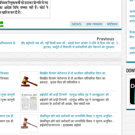
करें
सातव
फायद
करोड
NEWS
उच्च न्यायालय
कोर्टशाला
दिसं
वित्
Previous
तिव्यस्तता के
डीए बढ़ोत्तरी नाम की, नहीं किसी काम की : सातवें वेतन आयोग ने धीमे से दिया जोर का
झटका, फार्मूले में विसंगति से कर्मचारियों और पेंशनरों को नुकसान
सातव
कर्म
DOW
ेह जिसका
विवाहित दिव्यांग बेरोजगार है तो आजीवन पारिवारिक पेंशन का
लाहाबाद
हकदार, मृतक पिता की पारिवारिक पेंशन का दावा खारिज करने का
ेह जिसका
विवाहित दिव्यांग बेरोजगार है तो आजीवन पारिवारिक पेंशन का
कैट का आदेश हाईकोर्ट ने किया रद्द
हकदार, मृतक पिता की पारिवारिक प
 मुफ्त कानूनी
हाईकोर्ट की कड़ी टिप्पणी : प्रमुख सचिव गृह ने जानबूझकर की
अदालत के आदेशों की अवज्ञा, सेवा संबंधी मामले में आदेशों की
 मुफ्त कानूनी
हाईकोर्ट की कड़ी टिप्पणी : प्रमुख सचिव गृह ने जानबूझकर की
अनदेखी पर जताई नाराजगी
अदालत के आदेशों की अवज्ञा, सेवा संबंधी माम
त्यापन एक ही
सेवानिवृत्त होने वाले कर्मचारी का जन्मतिथि विवाद न सुनना अनुचित -
हाईकोर्ट
त्यापन एक ही
सेवानिवृत्त होने वाले कर्मचारी का जन्मतिथि विवाद न सुनना अनुचित -
हाईकोर्टप्रयागराज। इलाहाबाद हाईको