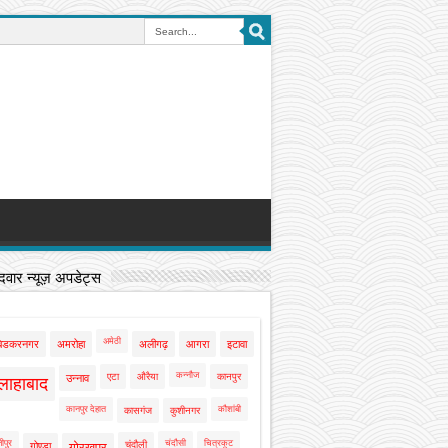
वार न्यूज़ अपडेट्स
अमेठी
बेडकरनगर
अमरोहा
अलीगढ़
आगरा
इटावा
कन्नौज
एटा
औरैया
कानपुर
उन्नाव
लाहाबाद
कानपुर देहात
कौशांबी
कासगंज
कुशीनगर
ीपुर
चंदौसी
चित्रकूट
चंदौली
गोण्डा
गोरखपुर