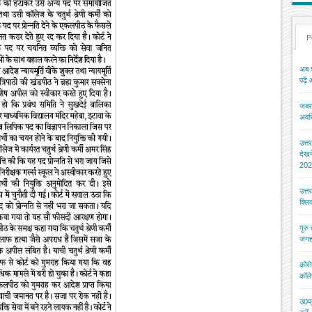
P
अब श
पढ़ें
जबरन
अवधि
उत्त
देख
202
उत्त
क्ल
गुरु
जगह
कोरो
कॉले
उ0प्