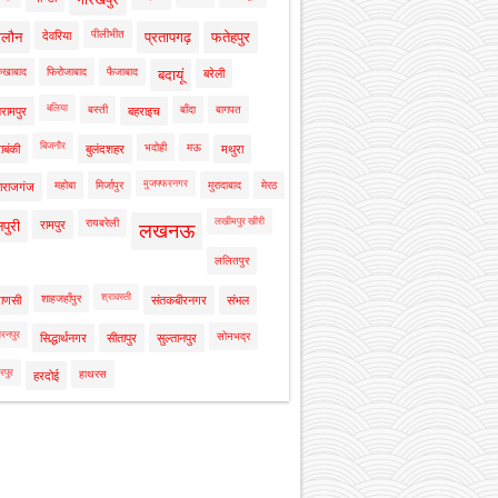
पीलीभीत
ालौन
देवरिया
प्रतापगढ़
फतेहपुर
रुखाबाद
फिरोजाबाद
फैजाबाद
बदायूं
बरेली
बलिया
बस्ती
बाँदा
बागपत
रामपुर
बहराइच
बिजनौर
भदोही
मऊ
ाबंकी
बुलंदशहर
मथुरा
मुजफ्फरनगर
महोबा
मिर्जापुर
मुरादाबाद
मेरठ
ाराजगंज
लखीमपुर खीरी
रायबरेली
नपुरी
रामपुर
लखनऊ
ललितपुर
श्रावस्ती
शाहजहाँपुर
राणसी
संतकबीरनगर
संभल
रनपुर
सोनभद्र
सिद्धार्थनगर
सीतापुर
सुल्तानपुर
रपुर
हाथरस
हरदोई